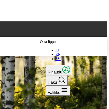
 parhaan
Osta lippu
FI
EN
SV
Kirjaudu
Haku
Valikko