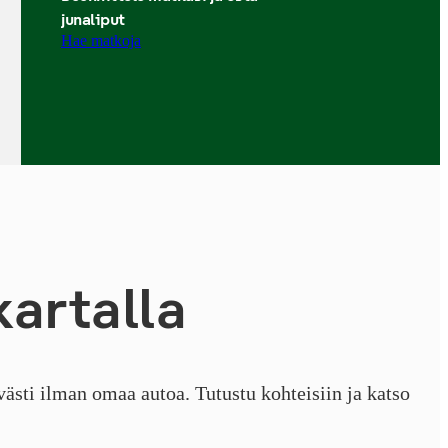
junaliput
Hae matkoja
 kartalla
ästi ilman omaa autoa. Tutustu kohteisiin ja katso