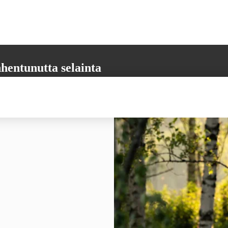
hentunutta selainta
aikkia tarvittavia toimintoja. Päivitäthän selaimesi uusimpaan versioon,
 varmistamiseksi.