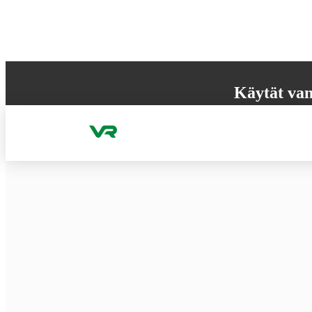
Hyppää sisältöön
Käytät van
Selaimesi ei tue k
käyttökokemuksen