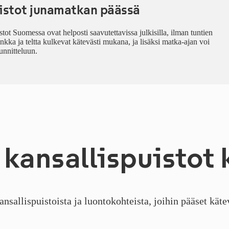
istot junamatkan päässä
tot Suomessa ovat helposti saavutettavissa julkisilla, ilman tuntien
nkka ja teltta kulkevat kätevästi mukana, ja lisäksi matka-ajan voi
unnitteluun.
kan­sal­lis­puis­tot
llispuistoista ja luontokohteista, joihin pääset kätev