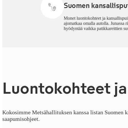
Suomen kansallispu
Monet luontokohteet ja kansallispuis
ajomatkaa omalla autolla. Junassa ri
hyödyntää vaikka patikkareittien su
Luon­to­koh­teet ja 
Kokosimme Metsähallituksen kanssa listan Suomen kansa
saapumisohjeet.