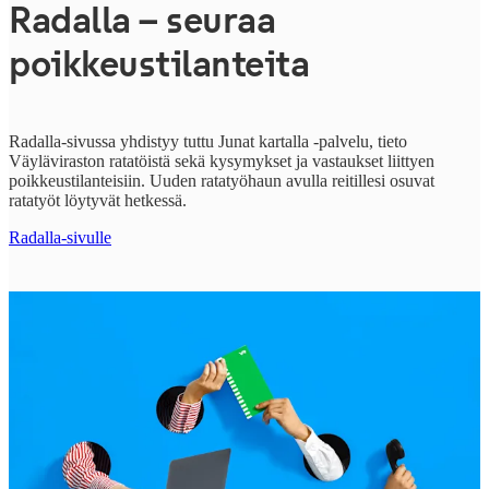
Radalla – seuraa
poikkeustilanteita
Radalla-sivussa yhdistyy tuttu Junat kartalla -palvelu, tieto
Väyläviraston ratatöistä sekä kysymykset ja vastaukset liittyen
poikkeustilanteisiin. Uuden ratatyöhaun avulla reitillesi osuvat
ratatyöt löytyvät hetkessä.
Radalla-sivulle