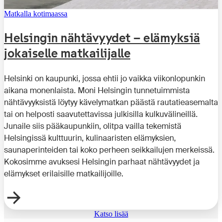
Matkalla kotimaassa
Helsingin nähtävyydet – elämyksiä
jokaiselle matkailijalle
Helsinki on kaupunki, jossa ehtii jo vaikka viikonlopunkin
aikana monenlaista. Moni Helsingin tunnetuimmista
nähtävyyksistä löytyy kävelymatkan päästä rautatieasemalta
tai on helposti saavutettavissa julkisilla kulkuvälineillä.
Junaile siis pääkaupunkiin, olitpa vailla tekemistä
Helsingissä kulttuurin, kulinaaristen elämyksien,
saunaperinteiden tai koko perheen seikkailujen merkeissä.
Kokosimme avuksesi Helsingin parhaat nähtävyydet ja
elämykset erilaisille matkailijoille.
Katso lisää