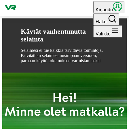
Hyppää sisältöön
Kirjaudu
Haku
Käytät vanhentunutta
Valikko
selainta
Selaimesi ei tue kaikkia tarvittavia toimintoja.
Päivitäthän selaimesi uusimpaan versioon,
parhaan käyttökokemuksen varmistamiseksi.
Hei!
Minne olet matkalla?