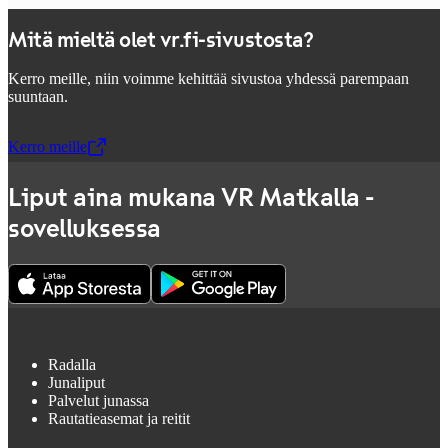
Mitä mieltä olet vr.fi-sivustosta?
Kerro meille, niin voimme kehittää sivustoa yhdessä parempaan
suuntaan.
Kerro meille
,
Avataan uudessa välilehdessä
Liput aina mukana VR Matkalla -
sovelluksessa
Radalla
Junaliput
Palvelut junassa
Rautatieasemat ja reitit