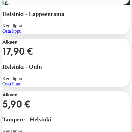
asti.
Helsinki
-
Lappeenranta
Kertalippu
Osta lippu
Alkaen
17,90 €
Helsinki
-
Oulu
Kertalippu
Osta lippu
Alkaen
5,90 €
Tampere
-
Helsinki
Kertalippu