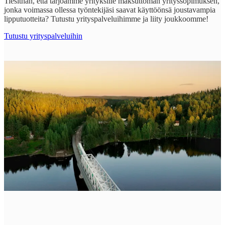
Tiesithän, että tarjoamme yrityksille maksuttoman yrityssopimuksen,
jonka voimassa ollessa työntekijäsi saavat käyttöönsä joustavampia
lipputuotteita? Tutustu yrityspalveluihimme ja liity joukkoomme!
Tutustu yrityspalveluihin