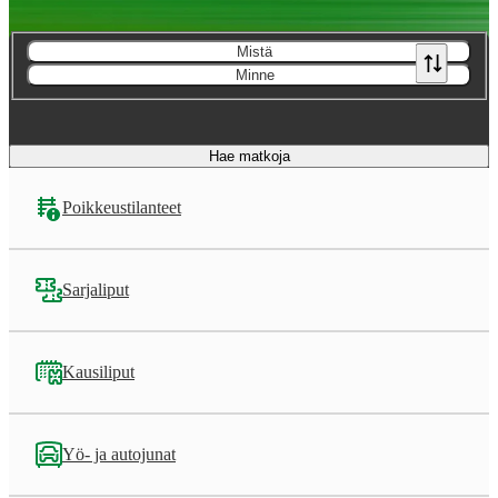
Mistä
Minne
Hae matkoja
Poikkeustilanteet
Sarjaliput
Kausiliput
Yö- ja autojunat