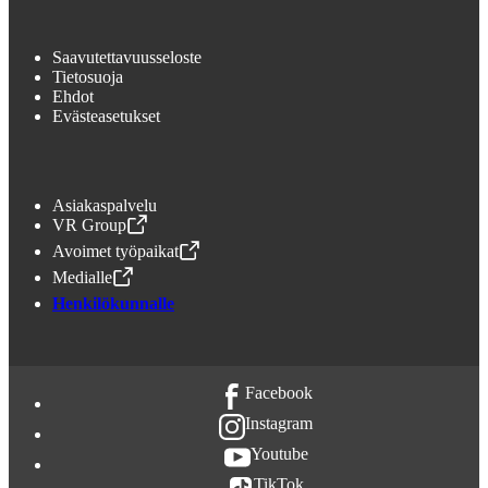
Saavutettavuusseloste
Tietosuoja
Ehdot
Evästeasetukset
Asiakaspalvelu
VR Group
,
Avataan uudessa välilehdessä
Avoimet työpaikat
,
Avataan uudessa välilehdessä
Medialle
,
Avataan uudessa välilehdessä
Henkilökunnalle
Facebook
Instagram
Youtube
TikTok