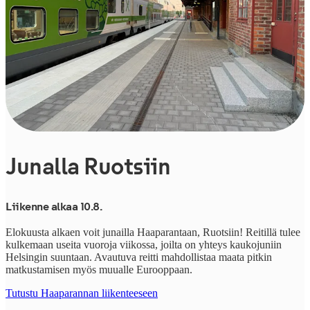
Junalla Ruotsiin
Liikenne alkaa 10.8.
Elokuusta alkaen voit junailla Haaparantaan, Ruotsiin! Reitillä tulee
kulkemaan useita vuoroja viikossa, joilta on yhteys kaukojuniin
Helsingin suuntaan. Avautuva reitti mahdollistaa maata pitkin
matkustamisen myös muualle Eurooppaan.
Tutustu Haaparannan liikenteeseen