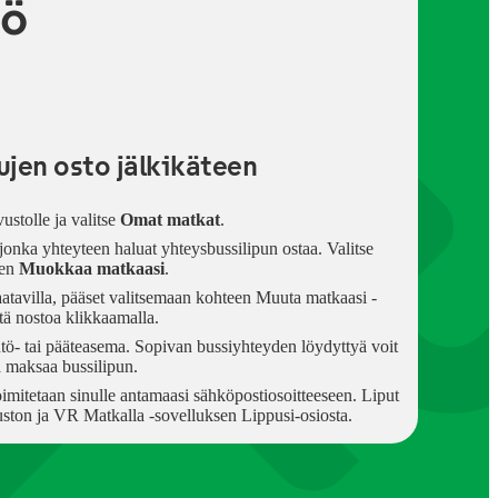
tö
jen osto jälkikäteen
vustolle ja valitse
Omat matkat
.
, jonka yhteyteen haluat yhteysbussilipun ostaa. Valitse
een
Muokkaa matkaasi
.
aatavilla, pääset valitsemaan kohteen Muuta matkaasi -
ntä nostoa klikkaamalla.
lähtö- tai pääteasema. Sopivan bussiyhteyden löydyttyä voit
 maksaa bussilipun.
imitetaan sinulle antamaasi sähköpostiosoitteeseen. Liput
vuston ja VR Matkalla -sovelluksen Lippusi-osiosta.