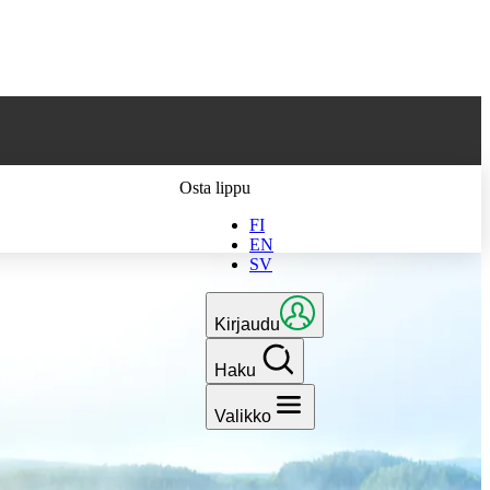
 parhaan
Osta lippu
FI
EN
SV
Kirjaudu
Haku
Valikko