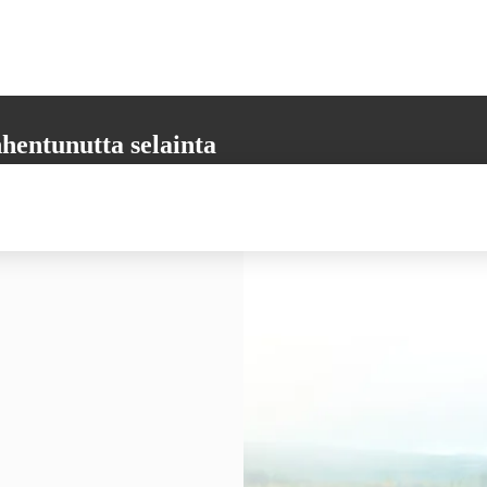
hentunutta selainta
aikkia tarvittavia toimintoja. Päivitäthän selaimesi uusimpaan versioon,
 varmistamiseksi.