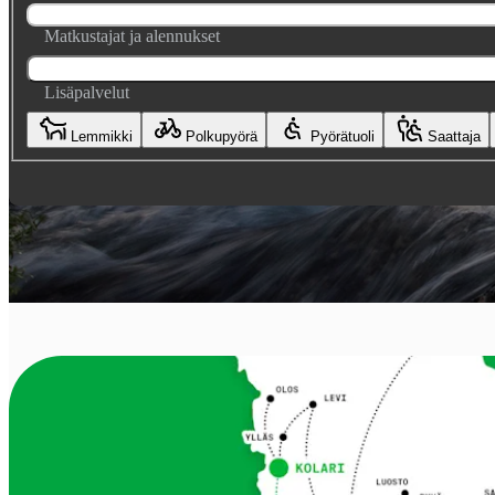
Matkustajat ja alennukset
Lisäpalvelut
Lemmikki
Polkupyörä
Pyörätuoli
Saattaja