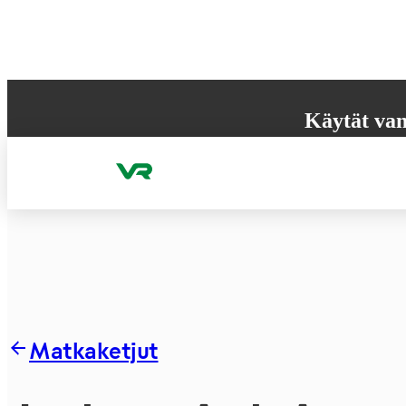
Hyppää sisältöön
Käytät van
Selaimesi ei tue k
käyttökokemuksen
Matkaketjut