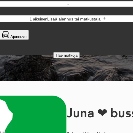
-
Lisää alennus tai matkustaja
1 aikuinen
Ajoneuvo
Hae matkoja
Juna ❤️ bus