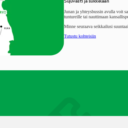
Sujuvasti ja sukkelaan
Junan ja yhteysbussin avulla voit sa
tuntureille tai nauttimaan kansallisp
Minne seuraava seikkailusi suunta
Tutustu kohteisiin