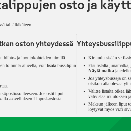
alippujen osto ja käyt
ä tai jälkikäteen.
tkan oston yhteydessä
Yhteysbussilippu
n hiihto- ja luontokohteiden nimillä.
Kirjaudu sisään vr.fi-si
en toiminta-alueella, voit lisätä bussilipun
Etsi listalta junamatka
Näytä matka
ja edell
.
Jos yhteysbusseja on s
otsikon alla olevaa yli
rtaa.
Valitse listalta oikea 
köpostiosoitteeseen. Jos ostit liput
vahvistaa muutoksen ja
kalla -sovelluksen Lippusi-osiosta.
Maksun jälkeen liput to
löytyvät myös vr.fi-si