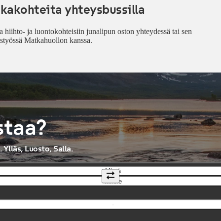
kakohteita yhteysbussilla
a hiihto- ja luontokohteisiin junalipun oston yhteydessä tai sen
eistyössä Matkahuollon kanssa.
staa?
Ylläs, Luosto, Salla.
Mistä
Minne
-