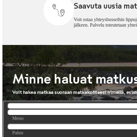
Saavuta uusia mat
Voit ostaa yhteysbusseihin lippuj
jälkeen. Palvelu toteutetaan yht
Minne haluat matku
Voit hakea matkaa suoraan matkakohteesi nimellä, esim. 
Meno
Paluu