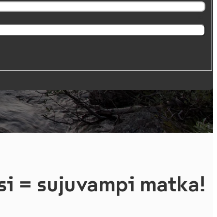
si = sujuvampi matka!