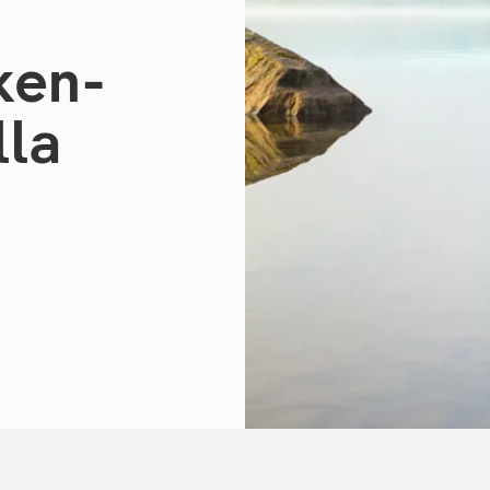
­ken­
­la