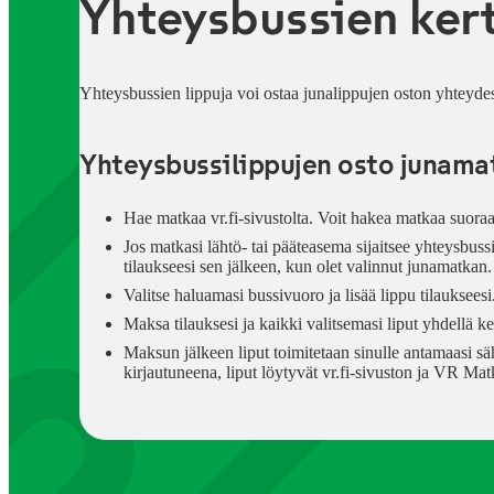
Yhteysbussien kert
Yhteysbussien lippuja voi ostaa junalippujen oston yhteydess
Yhteysbussilippujen osto junama
Hae matkaa vr.fi-sivustolta. Voit hakea matkaa suoraa
Jos matkasi lähtö- tai pääteasema sijaitsee yhteysbussi
tilaukseesi sen jälkeen, kun olet valinnut junamatkan.
Valitse haluamasi bussivuoro ja lisää lippu tilaukseesi
Maksa tilauksesi ja kaikki valitsemasi liput yhdellä ke
Maksun jälkeen liput toimitetaan sinulle antamaasi säh
kirjautuneena, liput löytyvät vr.fi-sivuston ja VR Mat