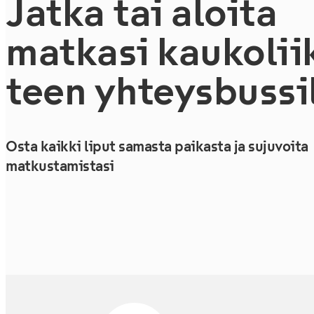
Jatka tai aloita
matkasi kau­ko­lii
teen yh­teys­bus­sil
Osta kaikki liput samasta paikasta ja sujuvoita
matkustamistasi