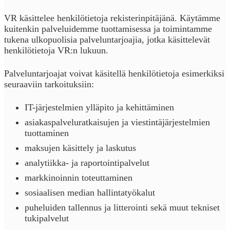
VR käsittelee henkilötietoja rekisterinpitäjänä. Käytämme
kuitenkin palveluidemme tuottamisessa ja toimintamme
tukena ulkopuolisia palveluntarjoajia, jotka käsittelevät
henkilötietoja VR:n lukuun.
Palveluntarjoajat voivat käsitellä henkilötietoja esimerkiksi
seuraaviin tarkoituksiin:
IT-järjestelmien ylläpito ja kehittäminen
asiakaspalveluratkaisujen ja viestintäjärjestelmien
tuottaminen
maksujen käsittely ja laskutus
analytiikka- ja raportointipalvelut
markkinoinnin toteuttaminen
sosiaalisen median hallintatyökalut
puheluiden tallennus ja litterointi sekä muut tekniset
tukipalvelut