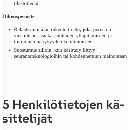
tilastotiedot
Oikeusperuste
Rekisterinpitäjän oikeutettu etu, joka perustuu
viestintään, asiakassuhteiden ylläpitämiseen ja
toiminnan näkyvyyden kehittämiseen
Suostumus silloin, kun käsittely liittyy
seurantateknologioihin tai kohdennettuun mainontaan
5 Hen­ki­lö­tie­to­jen kä­
sit­te­li­jät