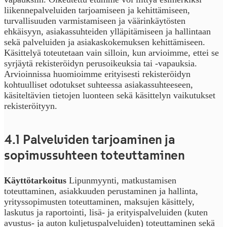
liikennepalveluiden tarjoamiseen ja kehittämiseen,
turvallisuuden varmistamiseen ja väärinkäytösten
ehkäisyyn, asiakassuhteiden ylläpitämiseen ja hallintaan
sekä palveluiden ja asiakaskokemuksen kehittämiseen.
Käsittelyä toteutetaan vain silloin, kun arvioimme, ettei se
syrjäytä rekisteröidyn perusoikeuksia tai -vapauksia.
Arvioinnissa huomioimme erityisesti rekisteröidyn
kohtuulliset odotukset suhteessa asiakassuhteeseen,
käsiteltävien tietojen luonteen sekä käsittelyn vaikutukset
rekisteröityyn.
4.1 Palveluiden tarjoaminen ja
sopimussuhteen toteuttaminen
Käyttötarkoitus
Lipunmyynti, matkustamisen
toteuttaminen, asiakkuuden perustaminen ja hallinta,
yrityssopimusten toteuttaminen, maksujen käsittely,
laskutus ja raportointi, lisä- ja erityispalveluiden (kuten
avustus- ja auton kuljetuspalveluiden) toteuttaminen sekä