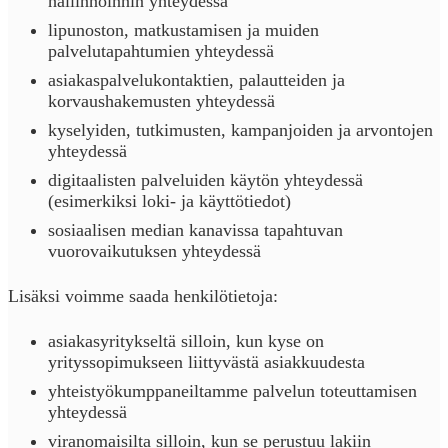
hallinnoinnin yhteydessä
lipunoston, matkustamisen ja muiden
palvelutapahtumien yhteydessä
asiakaspalvelukontaktien, palautteiden ja
korvaushakemusten yhteydessä
kyselyiden, tutkimusten, kampanjoiden ja arvontojen
yhteydessä
digitaalisten palveluiden käytön yhteydessä
(esimerkiksi loki- ja käyttötiedot)
sosiaalisen median kanavissa tapahtuvan
vuorovaikutuksen yhteydessä
Lisäksi voimme saada henkilötietoja:
asiakasyritykseltä silloin, kun kyse on
yrityssopimukseen liittyvästä asiakkuudesta
yhteistyökumppaneiltamme palvelun toteuttamisen
yhteydessä
viranomaisilta silloin, kun se perustuu lakiin