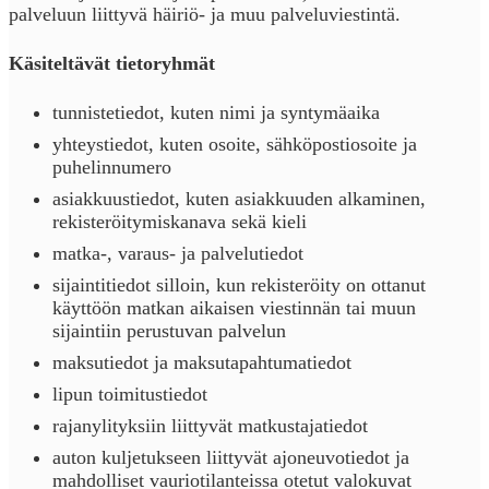
palveluun liittyvä häiriö- ja muu palveluviestintä.
Käsiteltävät tietoryhmät
tunnistetiedot, kuten nimi ja syntymäaika
yhteystiedot, kuten osoite, sähköpostiosoite ja
puhelinnumero
asiakkuustiedot, kuten asiakkuuden alkaminen,
rekisteröitymiskanava sekä kieli
matka-, varaus- ja palvelutiedot
sijaintitiedot silloin, kun rekisteröity on ottanut
käyttöön matkan aikaisen viestinnän tai muun
sijaintiin perustuvan palvelun
maksutiedot ja maksutapahtumatiedot
lipun toimitustiedot
rajanylityksiin liittyvät matkustajatiedot
auton kuljetukseen liittyvät ajoneuvotiedot ja
mahdolliset vauriotilanteissa otetut valokuvat