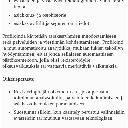
evästeiden ja vastaavien teknologioiden avulla kerätyt
tiedot
asiakkuus- ja ostohistoria
asiakasprofiilit ja segmentointitiedot
Profilointia käytetään asiakasryhmien muodostamiseen
sekä palveluiden ja viestinnän kohdentamiseen. Profilointi
ja muu automatisoitu analytiikka, mukaan lukien tekoälyn
hyödyntäminen, eivät johda sellaiseen automaattiseen
päätöksentekoon, jolla olisi rekisteröidylle
oikeusvaikutuksia tai vastaavia merkittäviä vaikutuksia.
Oikeusperuste
Rekisterinpitäjän oikeutettu etu, joka perustuu
toiminnan analysointiin, palveluiden kehittämiseen ja
asiakaskokemuksen parantamiseen
Suostumus silloin, kun käsittely perustuu valinnaisiin
evästeisiin tai muuhun vastaavaan teknologiaan.