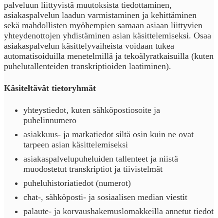
palveluun liittyvistä muutoksista tiedottaminen,
asiakaspalvelun laadun varmistaminen ja kehittäminen
sekä mahdollisten myöhempien samaan asiaan liittyvien
yhteydenottojen yhdistäminen asian käsittelemiseksi. Osaa
asiakaspalvelun käsittelyvaiheista voidaan tukea
automatisoiduilla menetelmillä ja tekoälyratkaisuilla (kuten
puhelutallenteiden transkriptioiden laatiminen).
Käsiteltävät tietoryhmät
yhteystiedot, kuten sähköpostiosoite ja
puhelinnumero
asiakkuus- ja matkatiedot siltä osin kuin ne ovat
tarpeen asian käsittelemiseksi
asiakaspalvelupuheluiden tallenteet ja niistä
muodostetut transkriptiot ja tiivistelmät
puheluhistoriatiedot (numerot)
chat-, sähköposti- ja sosiaalisen median viestit
palaute- ja korvaushakemuslomakkeilla annetut tiedot