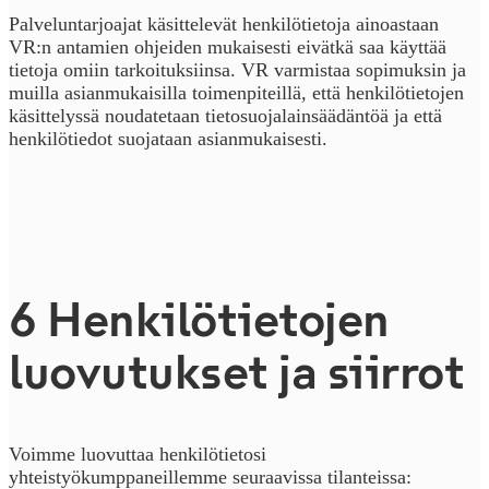
Palveluntarjoajat käsittelevät henkilötietoja ainoastaan
VR:n antamien ohjeiden mukaisesti eivätkä saa käyttää
tietoja omiin tarkoituksiinsa. VR varmistaa sopimuksin ja
muilla asianmukaisilla toimenpiteillä, että henkilötietojen
käsittelyssä noudatetaan tietosuojalainsäädäntöä ja että
henkilötiedot suojataan asianmukaisesti.
6 Hen­ki­lö­tie­to­jen
luovutukset ja siirrot
Voimme luovuttaa henkilötietosi
yhteistyökumppaneillemme seuraavissa tilanteissa: