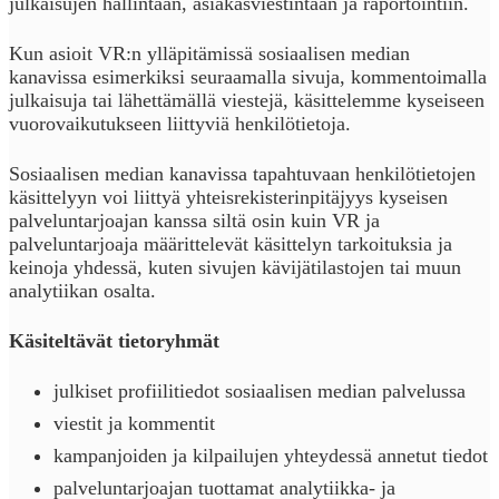
julkaisujen hallintaan, asiakasviestintään ja raportointiin.
Kun asioit VR:n ylläpitämissä sosiaalisen median
kanavissa esimerkiksi seuraamalla sivuja, kommentoimalla
julkaisuja tai lähettämällä viestejä, käsittelemme kyseiseen
vuorovaikutukseen liittyviä henkilötietoja.
Sosiaalisen median kanavissa tapahtuvaan henkilötietojen
käsittelyyn voi liittyä yhteisrekisterinpitäjyys kyseisen
palveluntarjoajan kanssa siltä osin kuin VR ja
palveluntarjoaja määrittelevät käsittelyn tarkoituksia ja
keinoja yhdessä, kuten sivujen kävijätilastojen tai muun
analytiikan osalta.
Käsiteltävät tietoryhmät
julkiset profiilitiedot sosiaalisen median palvelussa
viestit ja kommentit
kampanjoiden ja kilpailujen yhteydessä annetut tiedot
palveluntarjoajan tuottamat analytiikka- ja