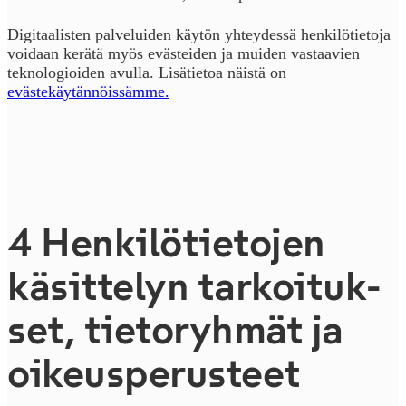
Digitaalisten palveluiden käytön yhteydessä henkilötietoja
voidaan kerätä myös evästeiden ja muiden vastaavien
teknologioiden avulla. Lisätietoa näistä on
evästekäytännöissämme.
4 Hen­ki­lö­tie­to­jen
käsittelyn tar­koi­tuk­
set, tietoryhmät ja
oi­keus­pe­rus­teet