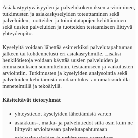
Asiakastyytyväisyyden ja palvelukokemuksen arvioiminen,
tutkimusten ja asiakaskyselyiden toteuttaminen sekä
palveluiden, tuotteiden ja toimintatapojen kehittäminen
sekä uusien palveluiden ja tuotteiden testaamiseen liittyvä
yhteydenpito.
Kyselyitä voidaan lähettää esimerkiksi palvelutapahtuman
jälkeen tai kohdennetusti eri asiakasryhmille. Lisäksi
henkilötietoja voidaan käyttää uusien palveluiden ja
ominaisuuksien suunnitteluun, testaamiseen ja vaikutusten
arviointiin. Tutkimusten ja kyselyiden analysointia sekä
palveluiden kehittämistä voidaan tukea automatisoiduilla
menetelmillä ja tekoälyllä.
Käsiteltävät tietoryhmät
yhteystiedot kyselyiden lähettämistä varten
asiakkuus-, matka- ja palvelutiedot siltä osin kuin ne
liittyvät arvioitavaan palvelutapahtumaan
asiakaskyselyiden ja tutkimusten vastaukset