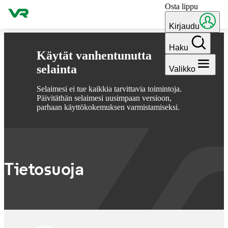
Osta lippu
Hyppää sisältöön
Kirjaudu
Haku
Käytät vanhentunutta
selainta
Valikko
Selaimesi ei tue kaikkia tarvittavia toimintoja.
Päivitäthän selaimesi uusimpaan versioon,
parhaan käyttökokemuksen varmistamiseksi.
Tietosuoja