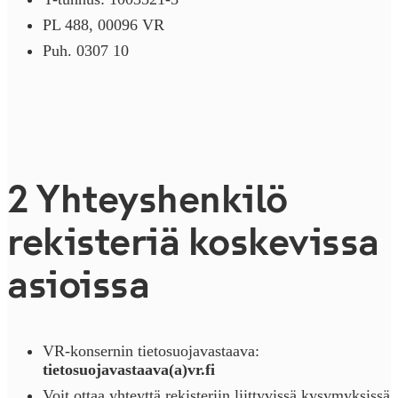
PL 488, 00096 VR
Puh. 0307 10
2 Yh­teys­hen­ki­lö
rekisteriä koskevissa
asioissa
VR-konsernin tietosuojavastaava:
tietosuojavastaava(a)vr.fi
Voit ottaa yhteyttä rekisteriin liittyvissä kysymyksissä