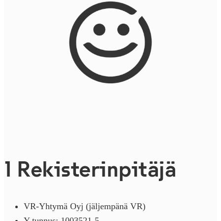
1 Rekisterin­pitäjä
VR-Yhtymä Oyj (jäljempänä VR)
Y-tunnus: 1003521-5