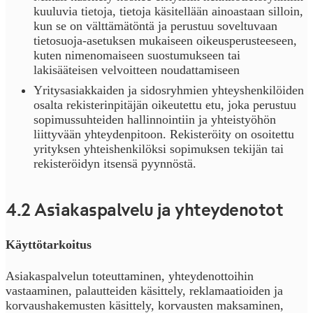
kuuluvia tietoja, tietoja käsitellään ainoastaan silloin,
kun se on välttämätöntä ja perustuu soveltuvaan
tietosuoja-asetuksen mukaiseen oikeusperusteeseen,
kuten nimenomaiseen suostumukseen tai
lakisääteisen velvoitteen noudattamiseen
Yritysasiakkaiden ja sidosryhmien yhteyshenkilöiden
osalta rekisterinpitäjän oikeutettu etu, joka perustuu
sopimussuhteiden hallinnointiin ja yhteistyöhön
liittyvään yhteydenpitoon. Rekisteröity on osoitettu
yrityksen yhteishenkilöksi sopimuksen tekijän tai
rekisteröidyn itsensä pyynnöstä.
4.2 Asiakaspalvelu ja yhteydenotot
Käyttötarkoitus
Asiakaspalvelun toteuttaminen, yhteydenottoihin
vastaaminen, palautteiden käsittely, reklamaatioiden ja
korvaushakemusten käsittely, korvausten maksaminen,