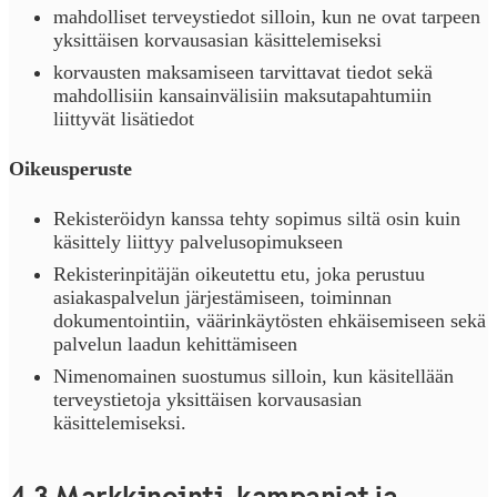
mahdolliset terveystiedot silloin, kun ne ovat tarpeen
yksittäisen korvausasian käsittelemiseksi
korvausten maksamiseen tarvittavat tiedot sekä
mahdollisiin kansainvälisiin maksutapahtumiin
liittyvät lisätiedot
Oikeusperuste
Rekisteröidyn kanssa tehty sopimus siltä osin kuin
käsittely liittyy palvelusopimukseen
Rekisterinpitäjän oikeutettu etu, joka perustuu
asiakaspalvelun järjestämiseen, toiminnan
dokumentointiin, väärinkäytösten ehkäisemiseen sekä
palvelun laadun kehittämiseen
Nimenomainen suostumus silloin, kun käsitellään
terveystietoja yksittäisen korvausasian
käsittelemiseksi.
4.3 Markkinointi, kampanjat ja