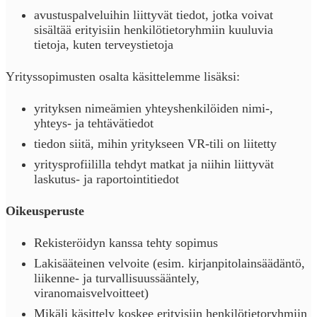
avustuspalveluihin liittyvät tiedot, jotka voivat
sisältää erityisiin henkilötietoryhmiin kuuluvia
tietoja, kuten terveystietoja
Yrityssopimusten osalta käsittelemme lisäksi:
yrityksen nimeämien yhteyshenkilöiden nimi-,
yhteys- ja tehtävätiedot
tiedon siitä, mihin yritykseen VR-tili on liitetty
yritysprofiililla tehdyt matkat ja niihin liittyvät
laskutus- ja raportointitiedot
Oikeusperuste
Rekisteröidyn kanssa tehty sopimus
Lakisääteinen velvoite (esim. kirjanpitolainsäädäntö,
liikenne- ja turvallisuussääntely,
viranomaisvelvoitteet)
Mikäli käsittely koskee erityisiin henkilötietoryhmiin