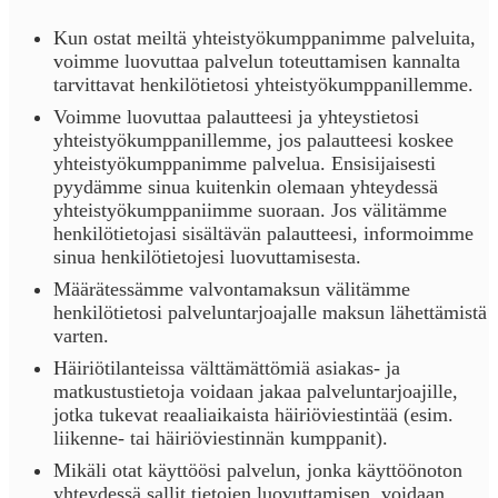
Kun ostat meiltä yhteistyökumppanimme palveluita,
voimme luovuttaa palvelun toteuttamisen kannalta
tarvittavat henkilötietosi yhteistyökumppanillemme.
Voimme luovuttaa palautteesi ja yhteystietosi
yhteistyökumppanillemme, jos palautteesi koskee
yhteistyökumppanimme palvelua. Ensisijaisesti
pyydämme sinua kuitenkin olemaan yhteydessä
yhteistyökumppaniimme suoraan. Jos välitämme
henkilötietojasi sisältävän palautteesi, informoimme
sinua henkilötietojesi luovuttamisesta.
Määrätessämme valvontamaksun välitämme
henkilötietosi palveluntarjoajalle maksun lähettämistä
varten.
Häiriötilanteissa välttämättömiä asiakas- ja
matkustustietoja voidaan jakaa palveluntarjoajille,
jotka tukevat reaaliaikaista häiriöviestintää (esim.
liikenne- tai häiriöviestinnän kumppanit).
Mikäli otat käyttöösi palvelun, jonka käyttöönoton
yhteydessä sallit tietojen luovuttamisen, voidaan