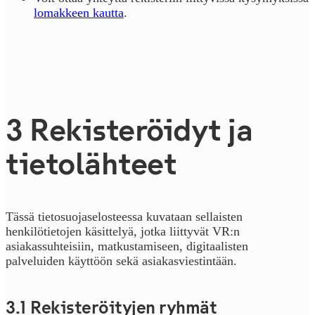
lomakkeen kautta
.
3 Re­kis­te­röi­dyt ja
tie­to­läh­teet
Tässä tietosuojaselosteessa kuvataan sellaisten
henkilötietojen käsittelyä, jotka liittyvät VR:n
asiakassuhteisiin, matkustamiseen, digitaalisten
palveluiden käyttöön sekä asiakasviestintään.
3.1 Rekisteröityjen ryhmät