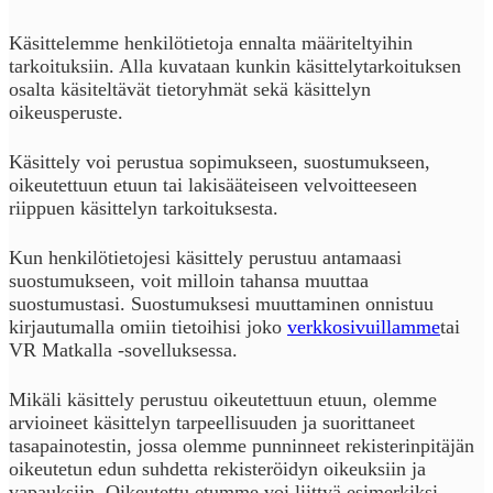
Käsittelemme henkilötietoja ennalta määriteltyihin
tarkoituksiin. Alla kuvataan kunkin käsittelytarkoituksen
osalta käsiteltävät tietoryhmät sekä käsittelyn
oikeusperuste.
Käsittely voi perustua sopimukseen, suostumukseen,
oikeutettuun etuun tai lakisääteiseen velvoitteeseen
riippuen käsittelyn tarkoituksesta.
Kun henkilötietojesi käsittely perustuu antamaasi
suostumukseen, voit milloin tahansa muuttaa
suostumustasi. Suostumuksesi muuttaminen onnistuu
kirjautumalla omiin tietoihisi joko
verkkosivuillamme
tai
VR Matkalla -sovelluksessa.
Mikäli käsittely perustuu oikeutettuun etuun, olemme
arvioineet käsittelyn tarpeellisuuden ja suorittaneet
tasapainotestin, jossa olemme punninneet rekisterinpitäjän
oikeutetun edun suhdetta rekisteröidyn oikeuksiin ja
vapauksiin. Oikeutettu etumme voi liittyä esimerkiksi