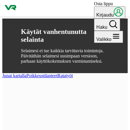
Osta lippu
Hyppää sisältöön
Kirjaudu
Haku
Käytät vanhentunutta
selainta
Valikko
Selaimesi ei tue kaikkia tarvittavia toimintoja.
Päivitäthän selaimesi uusimpaan versioon,
parhaan käyttökokemuksen varmistamiseksi.
Junat kartalla
Poikkeus­tilanteet
Ratatyöt