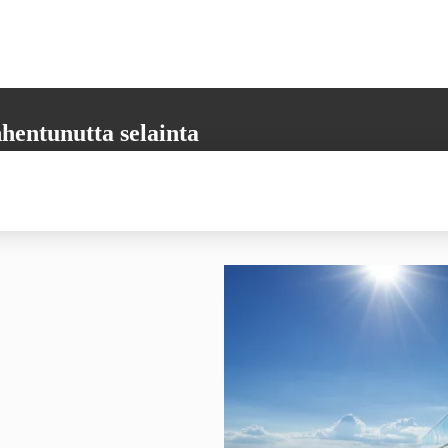
hentunutta selainta
aikkia tarvittavia toimintoja. Päivitäthän selaimesi uusimpaan versioon,
 varmistamiseksi.