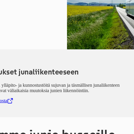
ukset junaliikenteeseen
 ylläpito- ja kunnostustöitä sujuvan ja täsmällisen junaliikenteen
vat väliaikaisia muutoksia junien liikennöintiin.
osta