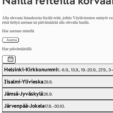
Näillä reiteillä korva
Alla olevasta listauksesta löydät reitit, joihin Väyläviraston ratatyöt
etsiä tiettyä asemaa tai päivämäärää alla olevalla haulla.
Hae aseman nimellä
Asema
Hae päivämäärällä
-
Helsinki-Kirkkonummi
5.-6.9., 13.9., 19.-20.9., 27.9., 3-
Iisalmi-Ylivieska
29.9.
Jämsä-Jyväskylä
26.9.
Järvenpää-Jokela
17.8.–30.10.