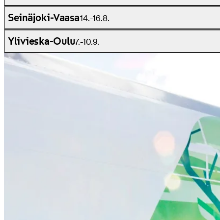
Seinäjoki-Vaasa
14.-16.8.
Ylivieska-Oulu
7.-10.9.