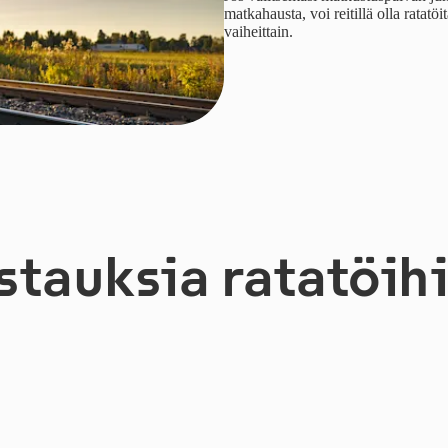
matkahausta, voi reitillä olla ratat
vaiheittain.
tauksia ratatöihi