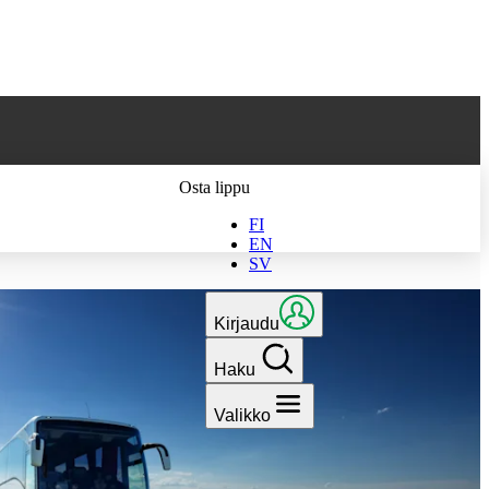
 parhaan
Osta lippu
FI
EN
SV
Kirjaudu
Haku
Valikko