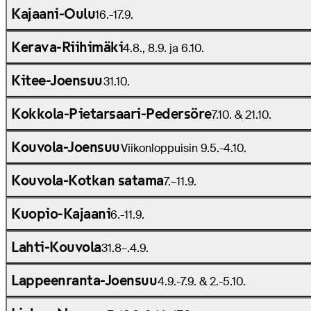
Kajaani-Oulu
16.-17.9.
Kerava-Riihimäki
4.8., 8.9. ja 6.10.
Kitee-Joensuu
31.10.
Kokkola-Pietarsaari-Pedersöre
7.10. & 21.10.
Kouvola-Joensuu
Viikonloppuisin 9.5.-4.10.
Kouvola-Kotkan satama
7.–11.9.
Kuopio-Kajaani
6.-11.9.
Lahti-Kouvola
31.8–.4.9.
Lappeenranta-Joensuu
4.9.-7.9. & 2.-5.10.