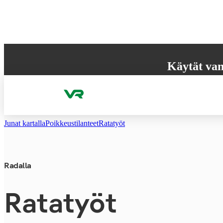
Hyppää sisältöön
Käytät van
Selaimesi ei tue k
käyttökokemuksen
Junat kartalla
Poikkeus­tilanteet
Ratatyöt
Radalla
Ratatyöt