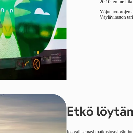
20.10. emme liike
Yöjunavuorojen ai
Väyläviraston tar
Etkö löytän
Jos valitsemasi matkustuspäivän juna