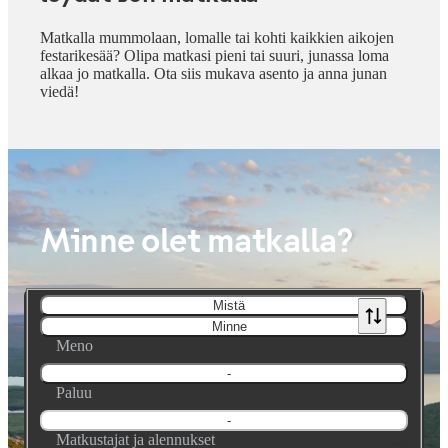
Matkalla mummolaan, lomalle tai kohti kaikkien aikojen
festarikesää? Olipa matkasi pieni tai suuri, junassa loma
alkaa jo matkalla. Ota siis mukava asento ja anna junan
viedä!
Minne olet matkalla?
Mistä
Minne
Meno
-
Paluu
-
Matkustajat ja alennukset