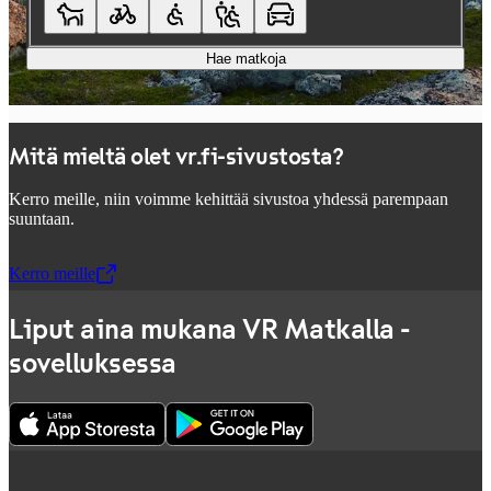
Hae matkoja
Mitä mieltä olet vr.fi-sivustosta?
Kerro meille, niin voimme kehittää sivustoa yhdessä parempaan
suuntaan.
Kerro meille
,
Avataan uudessa välilehdessä
Liput aina mukana VR Matkalla -
sovelluksessa