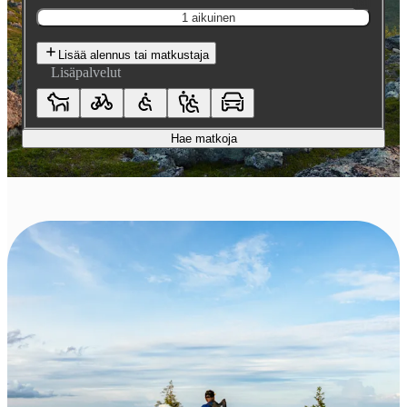
1 aikuinen
Lisää alennus tai matkustaja
Lisäpalvelut
Hae matkoja