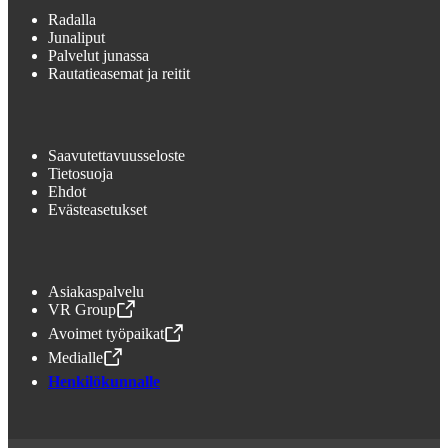
Radalla
Junaliput
Palvelut junassa
Rautatieasemat ja reitit
Saavutettavuusseloste
Tietosuoja
Ehdot
Evästeasetukset
Asiakaspalvelu
VR Group
,
Avataan uudessa välilehdessä
Avoimet työpaikat
,
Avataan uudessa välilehdessä
Medialle
,
Avataan uudessa välilehdessä
Henkilökunnalle