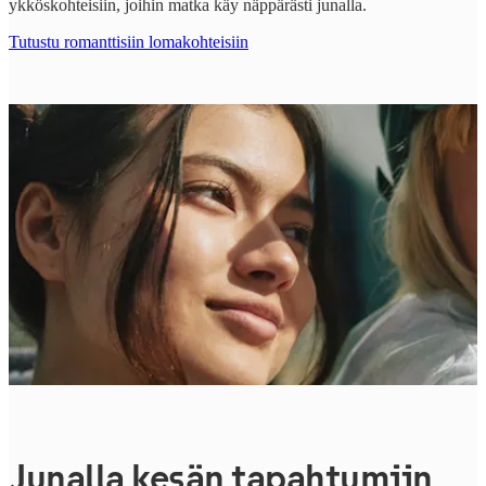
ykköskohteisiin, joihin matka käy näppärästi junalla.
Tutustu romanttisiin lomakohteisiin
Junalla kesän tapahtumiin