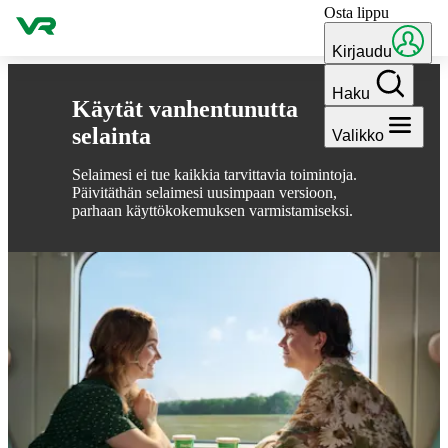
Osta lippu
Hyppää sisältöön
Kirjaudu
Haku
Käytät vanhentunutta
selainta
Valikko
Selaimesi ei tue kaikkia tarvittavia toimintoja.
Päivitäthän selaimesi uusimpaan versioon,
parhaan käyttökokemuksen varmistamiseksi.