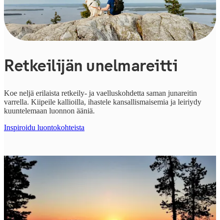
Retkeilijän unelmareitti
Koe neljä erilaista retkeily- ja vaelluskohdetta saman junareitin
varrella. Kiipeile kallioilla, ihastele kansallismaisemia ja leiriydy
kuuntelemaan luonnon ääniä.
Inspiroidu luontokohteista