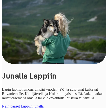
Junalla Lappiin
Lapin luonto lumoaa ympäri vuoden! Yö- ja autojunat kulkevat
Rovaniemelle, Kemijärvelle ja Kolariin myös kesällä. Jatka matkaa
rautatieasemalta omalla tai vuokra-autolla, bussilla tai taksilla.
Näin pääset Lappiin junalla