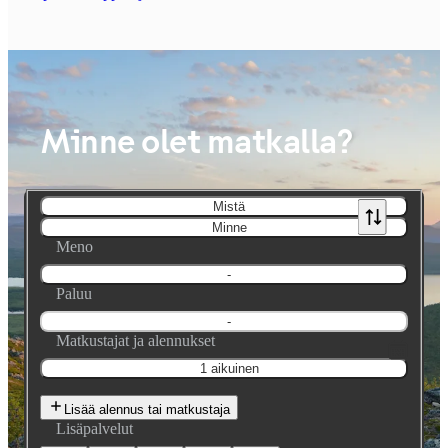
Minne olet matkalla?
Mistä
Minne
Meno
-
Paluu
-
Matkustajat ja alennukset
1 aikuinen
Lisää alennus tai matkustaja
Lisäpalvelut