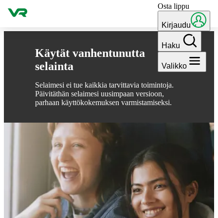
Osta lippu
Hyppää sisältöön
Kirjaudu
Haku
Käytät vanhentunutta
selainta
Valikko
Selaimesi ei tue kaikkia tarvittavia toimintoja.
Päivitäthän selaimesi uusimpaan versioon,
parhaan käyttökokemuksen varmistamiseksi.