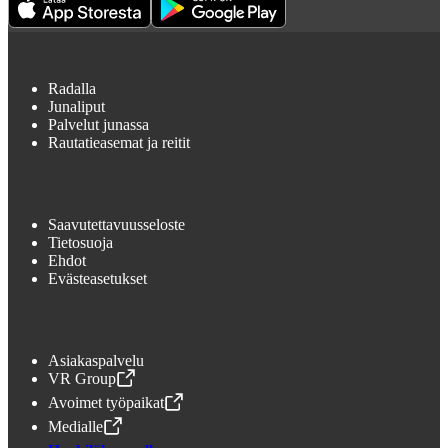
Radalla
Junaliput
Palvelut junassa
Rautatieasemat ja reitit
Saavutettavuusseloste
Tietosuoja
Ehdot
Evästeasetukset
Asiakaspalvelu
VR Group
,
Avataan uudessa välilehdessä
Avoimet työpaikat
,
Avataan uudessa välilehdessä
Medialle
,
Avataan uudessa välilehdessä