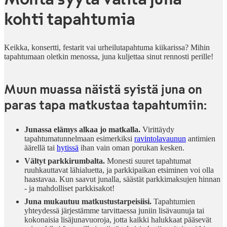
kohti tapahtumia
Keikka, konsertti, festarit vai urheilutapahtuma kiikarissa? Mihin
tapahtumaan oletkin menossa, juna kuljettaa sinut rennosti perille!
Muun muassa näistä syistä juna on
paras tapa matkustaa tapahtumiin:
Junassa elämys alkaa jo matkalla.
Virittäydy
tapahtumatunnelmaan esimerkiksi
ravintolavaunun
antimien
äärellä tai
hytissä
ihan vain oman porukan kesken.
Vältyt parkkirumbalta.
Monesti suuret tapahtumat
ruuhkauttavat lähialuetta, ja parkkipaikan etsiminen voi olla
haastavaa. Kun saavut junalla, säästät parkkimaksujen hinnan
- ja mahdolliset parkkisakot!
Juna mukautuu matkustustarpeisiisi.
Tapahtumien
yhteydessä järjestämme tarvittaessa juniin lisävaunuja tai
kokonaisia lisäjunavuoroja, jotta kaikki halukkaat pääsevät