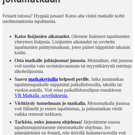
Festarit tulossa? Hyppää junaan! Katso alta vinkit matkalle kohti
unohtumattomia tapahtumia.
Katso lisäjunien aikataulut.
Olemme lisänneet tapahtumien
yhteyteen lisäjunia. Lisäjunien aikataulut on sovitettu
tapahtumien päättymisaikaan, joten pääset näppärästi takaisin
kotiin.
Osta matkalle juhlajuomat junasta.
Muistathan, että junassa
voit nauttia vain ravintolavaunusta tai myyntikärrystä ostettuja
alkoholijuomia.
Saavu
matkaketjuilla
helposti perille.
Jatka junamatkaa
tapahtumapaikalle näppärästi
paikallisbussilla, taksilla tai
vuokra-autolla. Voit ostaa paikallisbussilipun ennakkoon
VR Matkalla -sovelluksesta.
Virittäydy tunnelmaan jo matkalla.
Menomatkalla junassa
voit fiilistellä jo ennen tapahtumaa, ja paluumatkan vietät
vaikka rennosti torkkuen.
Tarkista, onko junassa ohjelmaa!
Järjestämme osassa
tapahtumajunistamme menomatkalle ohjelmaa. Jos
päämääränäsi on festarit, niin tietyillä lisäjunavuoroilla voit