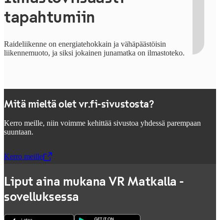
tapahtumiin
Raideliikenne on energiatehokkain ja vähäpäästöisin
liikennemuoto, ja siksi
jokainen junamatka on ilmastoteko.
Mitä mieltä olet vr.fi-sivustosta?
Kerro meille, niin voimme kehittää sivustoa yhdessä parempaan
suuntaan.
Kerro meille
,
Avataan uudessa välilehdessä
Liput aina mukana VR Matkalla -
sovelluksessa