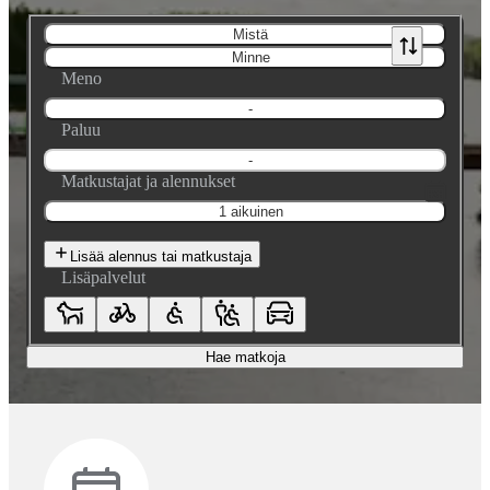
Mistä
Minne
Meno
-
Paluu
-
Matkustajat ja alennukset
1 aikuinen
Lisää alennus tai matkustaja
Lisäpalvelut
Hae matkoja