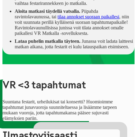
vaihtaa festarirannekkeen jo matkalla.
Aloita matkasi täydellä vatsalla.
Piipahda
ravintolavaunussa, tai
tilaa annokset suoraan paikallesi
, niin
voit suunnata perillä kylläisenä suoraan tapahtumapaikalle!
Ravintolavaunullisissa junissa voit tilata annokset omalle
paikallesi VR Matkalla -sovelluksesta.
Lataa puhelin matkalla täyteen.
Junassa voit ladata laitteesi
matkan aikana, jotta festarit ei kulu latauspaikan etsimiseen.
VR <3 tapahtumat
Suuntana festarit, urheilukisat tai konsertti? Huomioimme
tapahtumat junavuoroja suunniteltaessa ja lisäämme tarpeen
mukaan vuoroja, jotta tapahtumakansa pääsee sujuvasti
elämyksien pariin.
Ilmasto­viisaasti