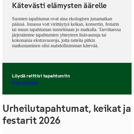
Kätevästi elämysten äärelle
Suomen tapahtumat ovat aina ekologisen junamatkan
päässä. Junassa voit virittäytyä keikan, konsertin, festarin
tai muun tapahtuman tunnelmaan jo matkalla. Tarvittaessa
järjestämme tapahtumien yhteyteen lisävaunuja tai
kokonaisia ekstravuoroja, jotta raiteita pitkin
matkustaminen olisi mahdollisimman kätevää.
Löydä reittisi tapahtumiin
Osta junaliput
Urheilutapahtumat, keikat ja
festarit 2026