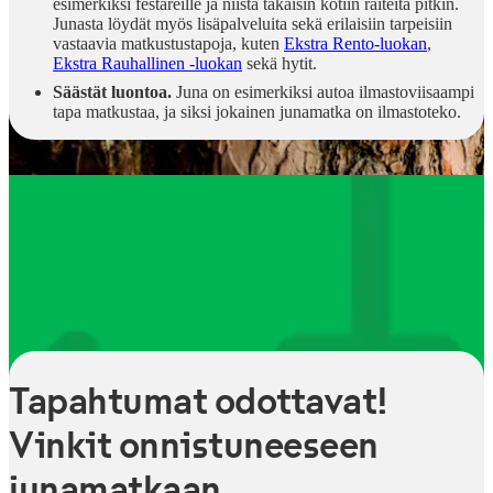
esimerkiksi festareille ja niistä takaisin kotiin raiteita pitkin.
Junasta löydät myös lisäpalveluita sekä erilaisiin tarpeisiin
vastaavia matkustustapoja, kuten
Ekstra Rento-luokan
,
Ekstra Rauhallinen -luokan
sekä hytit.
Säästät luontoa.
Juna on esimerkiksi autoa ilmastoviisaampi
tapa matkustaa, ja siksi jokainen junamatka on ilmastoteko.
Tapahtumat odottavat!
Vinkit onnistuneeseen
junamatkaan