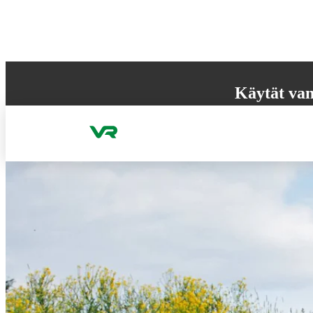
Hyppää sisältöön
Käytät van
Selaimesi ei tue k
käyttökokemuksen