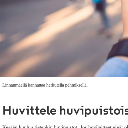
Linnanmäellä kannattaa herkutella pehmiksellä.
Huvittele huvipuistoi
Kesään kuuluu tietenkin huvipuistot! Jos huvilaitteet eivät ol