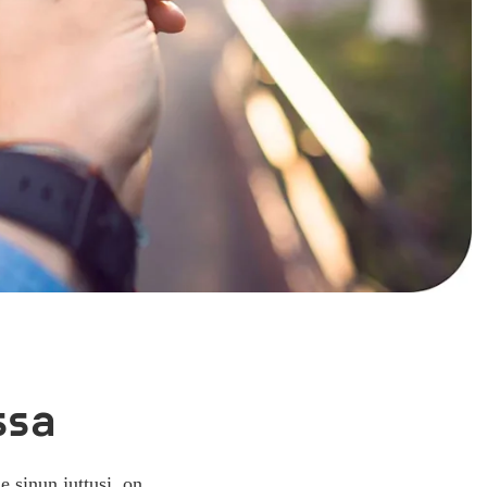
ssa
e sinun juttusi, on