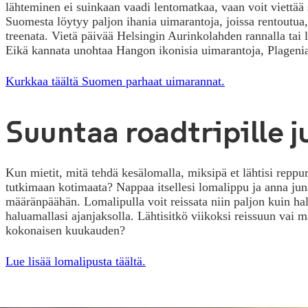
lähteminen ei suinkaan vaadi lentomatkaa, vaan voit viettää 
Suomesta löytyy paljon ihania uimarantoja, joissa rentoutua, 
treenata. Vietä päivää Helsingin Aurinkolahden rannalla tai 
Eikä kannata unohtaa Hangon ikonisia uimarantoja, Plagenia
Kurkkaa täältä Suomen parhaat uimarannat.
Suuntaa roadtripille j
Kun mietit, mitä tehdä kesälomalla, miksipä et lähtisi reppure
tutkimaan kotimaata? Nappaa itsellesi lomalippu ja anna jun
määränpäähän. Lomalipulla voit reissata niin paljon kuin hal
haluamallasi ajanjaksolla. Lähtisitkö viikoksi reissuun vai
kokonaisen kuukauden?
Lue lisää lomalipusta täältä.