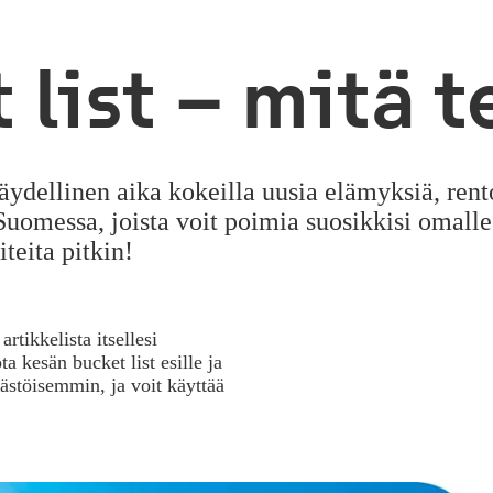
 list – mitä t
dellinen aika kokeilla uusia elämyksiä, rento
messa, joista voit poimia suosikkisi omalle k
teita pitkin!
rtikkelista itsellesi
a kesän bucket list esille ja
ästöisemmin, ja voit käyttää