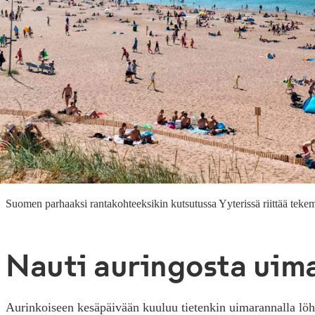
Suomen parhaaksi rantakohteeksikin kutsutussa Yyterissä riittää tekemi
Nauti auringosta uim
Aurinkoiseen kesäpäivään kuuluu tietenkin uimarannalla löh