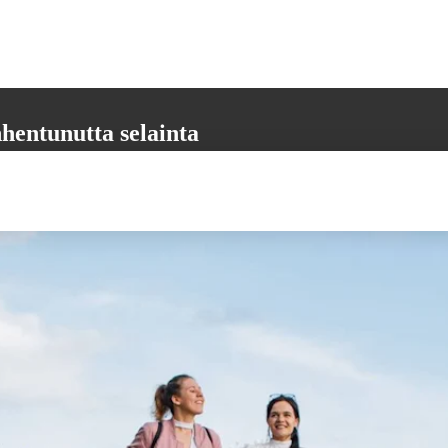
hentunutta selainta
aikkia tarvittavia toimintoja. Päivitäthän selaimesi uusimpaan versioon,
 varmistamiseksi.