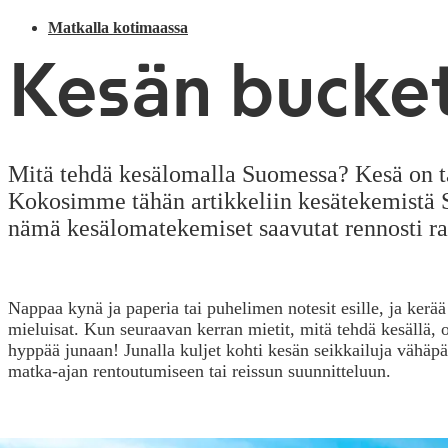
Matkalla kotimaassa
Kesän bucket
Mitä tehdä kesälomalla Suomessa? Kesä on täy
Kokosimme tähän artikkeliin kesätekemistä Suo
nämä kesälomatekemiset saavutat rennosti rai
Nappaa kynä ja paperia tai puhelimen notesit esille, ja kerää a
mieluisat. Kun seuraavan kerran mietit, mitä tehdä kesällä, ot
hyppää junaan! Junalla kuljet kohti kesän seikkailuja vähäpä
matka-ajan rentoutumiseen tai reissun suunnitteluun.