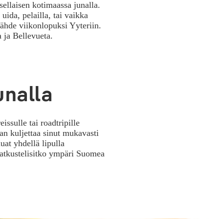
sellaisen kotimaassa junalla.
uida, pelailla, tai vaikka
lähde viikonlopuksi Yyteriin.
 ja Bellevueta.
unalla
issulle tai roadtripille
an kuljettaa sinut mukavasti
uat yhdellä lipulla
 matkustelisitko ympäri Suomea