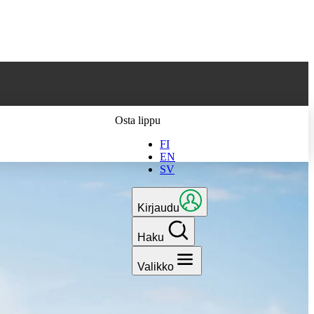
 parhaan
Osta lippu
FI
EN
SV
Kirjaudu
Haku
Valikko