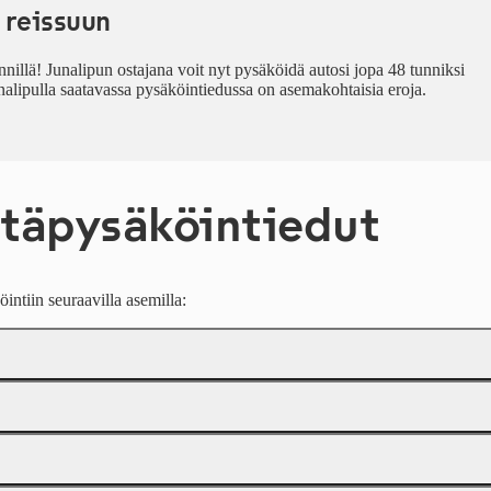
 reissuun
nnillä! Junalipun ostajana voit nyt pysäköidä autosi jopa 48 tunniksi
unalipulla saatavassa pysäköintiedussa on asemakohtaisia eroja.
ntäpysäköintiedut
intiin seuraavilla asemilla: