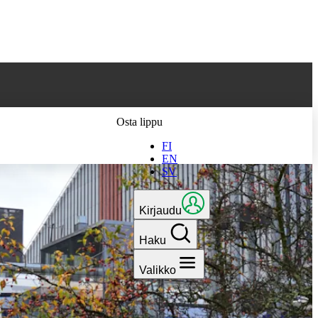
 parhaan
Osta lippu
FI
EN
SV
Kirjaudu
Haku
Valikko