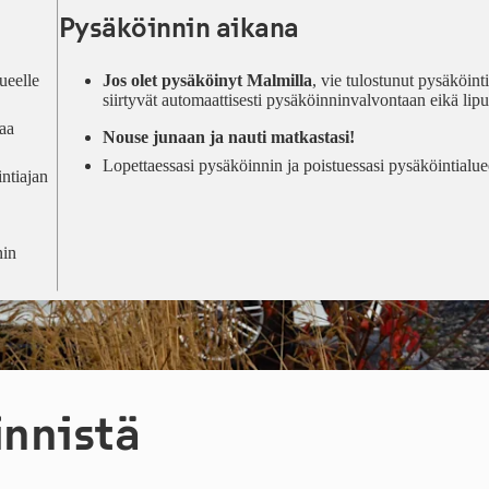
Pysäköinnin aikana
ueelle
Jos olet pysäköinyt Malmilla
, vie tulostunut pysäköint
siirtyvät automaattisesti pysäköinninvalvontaan eikä lipu
raa
Nouse junaan ja nauti matkastasi!
Lopettaessasi pysäköinnin ja poistuessasi pysäköintialuee
ntiajan
nin
innistä