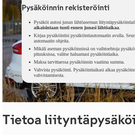
Pysäköinnin rekisteröinti
Pysäköi autosi junan lähtöaseman liityntäpysäköintial
aikaisintaan tunti ennen junasi lähtöaikaa
.
Kirjaa pysäköintisi pysäköintiautomaatin avulla. Seu
automaatin ohjeita.
Mikäli aseman pysäköinnissä on vaihtoehtoja pysäköi
pituuksissa, valitse haluamasi pysäköintiaika.
Maksa tarvittaessa pysäköinnin vaatima summa.
Vahvista pysäköinti. Pysäköintiaikasi alkaa pysäköin
vahvistamisesta.
Tietoa liityntäpysäkö