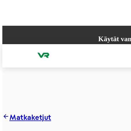
Hyppää sisältöön
Käytät van
Selaimesi ei tue k
käyttökokemuksen
Matkaketjut