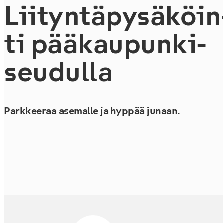
Lii­tyn­tä­py­sä­köin
ti pää­kau­pun­ki­
seu­dul­la
Parkkeeraa asemalle ja hyppää junaan.