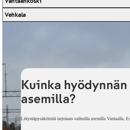
Vantaankoski
Vehkala
Kuinka hyödynnän l
asemilla?
Liityntäpysäköintiä tarjotaan valituilla asemilla Vantaalla, 