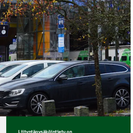
Liityntäpysäköintietu on