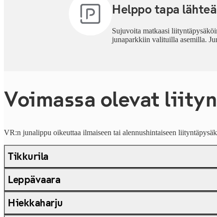
Helppo tapa lähteä
Sujuvoita matkaasi liityntäpysäköi
junaparkkiin valituilla asemilla. J
Voimassa olevat liity
VR:n junalippu oikeuttaa ilmaiseen tai alennushintaiseen liityntäpysäkö
Tikkurila
Leppävaara
Hiekkaharju