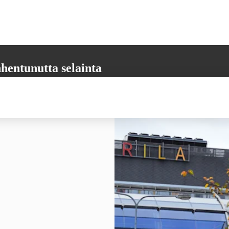
hentunutta selainta
aikkia tarvittavia toimintoja. Päivitäthän selaimesi uusimpaan versioon,
 varmistamiseksi.