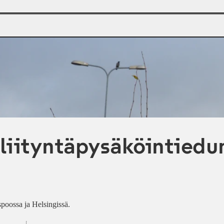
iityntäpysäköintiedun 
Espoossa ja Helsingissä.