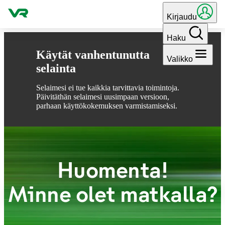
Hyppää sisältöön
Kirjaudu
Haku
Käytät vanhentunutta
Valikko
selainta
Selaimesi ei tue kaikkia tarvittavia toimintoja.
Päivitäthän selaimesi uusimpaan versioon,
parhaan käyttökokemuksen varmistamiseksi.
Huomenta!
Minne olet matkalla?