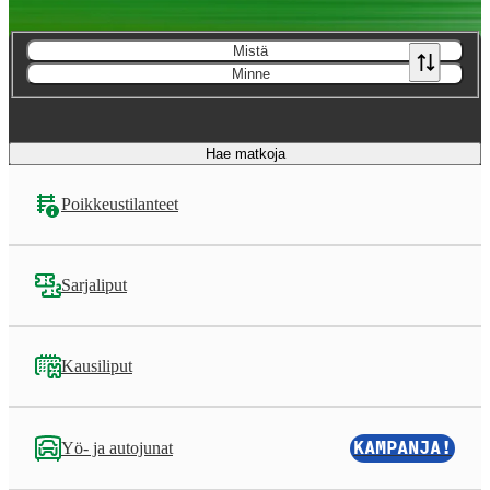
Mistä
Minne
Hae matkoja
Poikkeustilanteet
Sarjaliput
Kausiliput
KAMPANJA!
Yö- ja autojunat
,