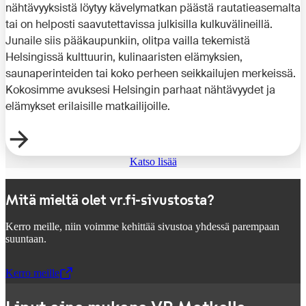
nähtävyyksistä löytyy kävelymatkan päästä rautatieasemalta
tai on helposti saavutettavissa julkisilla kulkuvälineillä.
Junaile siis pääkaupunkiin, olitpa vailla tekemistä
Helsingissä kulttuurin, kulinaaristen elämyksien,
saunaperinteiden tai koko perheen seikkailujen merkeissä.
Kokosimme avuksesi Helsingin parhaat nähtävyydet ja
elämykset erilaisille matkailijoille.
Katso lisää
Mitä mieltä olet vr.fi-sivustosta?
Kerro meille, niin voimme kehittää sivustoa yhdessä parempaan
suuntaan.
Kerro meille
,
Avataan uudessa välilehdessä