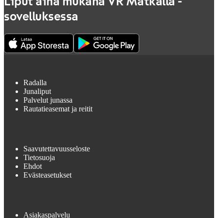
Liput aina mukana VR Matkalla -
sovelluksessa
Radalla
Junaliput
Palvelut junassa
Rautatieasemat ja reitit
Saavutettavuusseloste
Tietosuoja
Ehdot
Evästeasetukset
Asiakaspalvelu