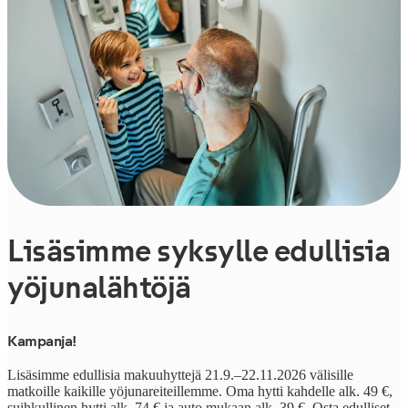
Lisäsimme syksylle edullisia
yöjunalähtöjä
Kampanja!
Lisäsimme edullisia makuuhyttejä 21.9.–22.11.2026 välisille
matkoille kaikille yöjunareiteillemme. Oma hytti kahdelle alk. 49 €,
suihkullinen hytti alk. 74 € ja auto mukaan alk. 39 €. Osta edulliset