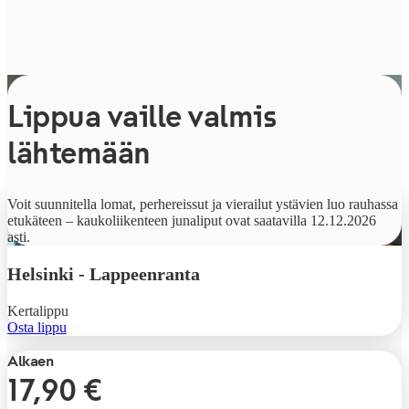
Lippua vaille valmis
lähtemään
Alkaen
Voit suunnitella lomat, perhereissut ja vierailut ystävien luo rauhassa
9,90 €
etukäteen – kaukoliikenteen junaliput ovat saatavilla 12.12.2026
asti.
Helsinki
-
Lappeenranta
Kertalippu
Osta lippu
Alkaen
17,90 €