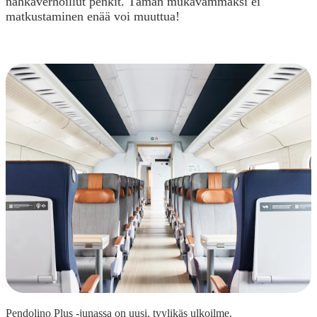
nahkaverhoillut penkit. Tämän mukavammaksi ei
matkustaminen enää voi muuttua!
Pendolino Plus -junassa on uusi, tyylikäs ulkoilme.