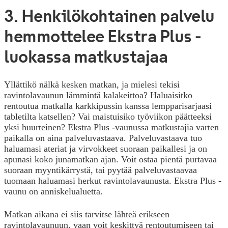
3. Henkilökohtainen palvelu
hemmottelee Ekstra Plus -
luokassa matkustajaa
Yllättikö nälkä kesken matkan, ja mielesi tekisi
ravintolavaunun lämmintä kalakeittoa? Haluaisitko
rentoutua matkalla karkkipussin kanssa lempparisarjaasi
tabletilta katsellen? Vai maistuisiko työviikon päätteeksi
yksi huurteinen? Ekstra Plus -vaunussa matkustajia varten
paikalla on aina palveluvastaava. Palveluvastaava tuo
haluamasi ateriat ja virvokkeet suoraan paikallesi ja on
apunasi koko junamatkan ajan. Voit ostaa pientä purtavaa
suoraan myyntikärrystä, tai pyytää palveluvastaavaa
tuomaan haluamasi herkut ravintolavaunusta. Ekstra Plus -
vaunu on anniskelualuetta.
Matkan aikana ei siis tarvitse lähteä erikseen
ravintolavaunuun, vaan voit keskittyä rentoutumiseen tai