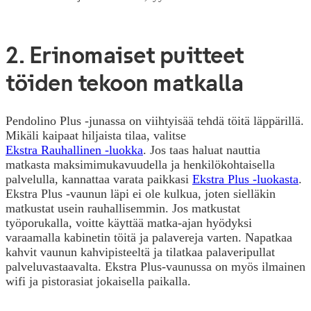
2. Erinomaiset puitteet
töiden tekoon matkalla
Pendolino Plus -junassa on viihtyisää tehdä töitä läppärillä.
Mikäli kaipaat hiljaista tilaa, valitse
Ekstra Rauhallinen -luokka
. Jos taas haluat nauttia
matkasta maksimimukavuudella ja henkilökohtaisella
palvelulla, kannattaa varata paikkasi
Ekstra Plus -luokasta
.
Ekstra Plus -vaunun läpi ei ole kulkua, joten sielläkin
matkustat usein rauhallisemmin. Jos matkustat
työporukalla, voitte käyttää matka-ajan hyödyksi
varaamalla kabinetin töitä ja palavereja varten. Napatkaa
kahvit vaunun kahvipisteeltä ja tilatkaa palaveripullat
palveluvastaavalta. Ekstra Plus-vaunussa on myös ilmainen
wifi ja pistorasiat jokaisella paikalla.