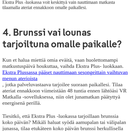
Ekstra Plus -luokassa voit keskittyä vain nauttimaan matkasta
tilaamalla ateriat ennakkoon omalle paikallesi.
4. Brunssi vai lounas
tarjoiltuna omalle paikalle?
Kun et halua miettiä omia eväitä, vaan huolettomampi
matkustuspäivä houkuttaa, vaihda Ekstra Plus- luokkaan.
Ekstra Plussassa pääset nauttimaan sesongeittain vaihtuvan
menun aterioista
, jotka palveluvastaava tarjoilee suoraan paikallesi. Tilaa
ateriat ennakkoon viimeistään 48 tuntia ennen lähtöäsi VR
Matkalla -sovelluksessa, niin olet junamatkan päätyttyä
energisenä perillä.
Tiesitkö, että Ekstra Plus -luokassa tarjoillaan brunssia
koko päivän? Mikäli haluat syödä aamupalan tai välipalan
junassa, tilaa etukäteen koko päivän brunssi herkullisella