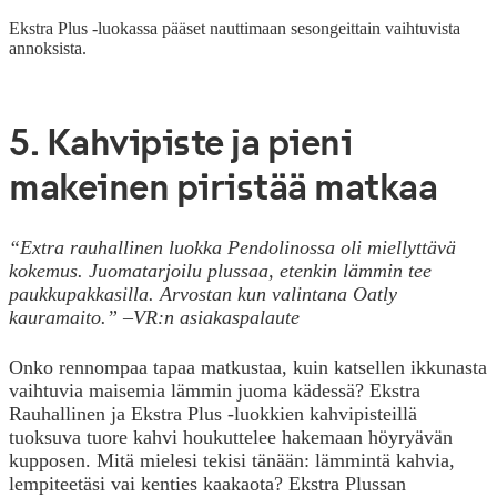
Ekstra Plus -luokassa pääset nauttimaan sesongeittain vaihtuvista
annoksista.
5. Kahvipiste ja pieni
makeinen piristää matkaa
“Extra rauhallinen luokka Pendolinossa oli miellyttävä
kokemus. Juomatarjoilu plussaa, etenkin lämmin tee
paukkupakkasilla. Arvostan kun valintana Oatly
kauramaito.”
–
VR:n asiakaspalaute
Onko rennompaa tapaa matkustaa, kuin katsellen ikkunasta
vaihtuvia maisemia lämmin juoma kädessä? Ekstra
Rauhallinen ja Ekstra Plus -luokkien kahvipisteillä
tuoksuva tuore kahvi houkuttelee hakemaan höyryävän
kupposen. Mitä mielesi tekisi tänään: lämmintä kahvia,
lempiteetäsi vai kenties kaakaota? Ekstra Plussan