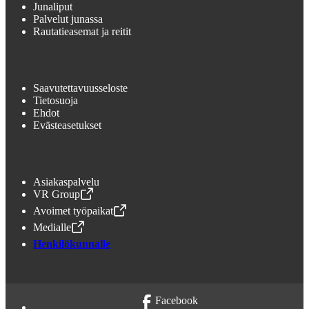
Junaliput
Palvelut junassa
Rautatieasemat ja reitit
Saavutettavuusseloste
Tietosuoja
Ehdot
Evästeasetukset
Asiakaspalvelu
VR Group
,
Avataan uudessa välilehdessä
Avoimet työpaikat
,
Avataan uudessa välilehdessä
Medialle
,
Avataan uudessa välilehdessä
Henkilökunnalle
Facebook