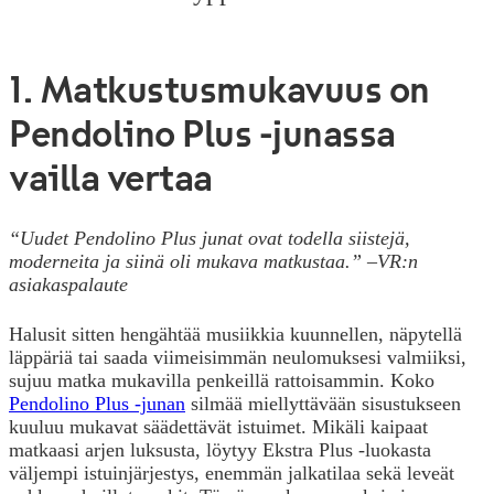
1. Matkustusmukavuus on
Pendolino Plus -junassa
vailla vertaa
“Uudet Pendolino Plus junat ovat todella siistejä,
moderneita ja siinä oli mukava matkustaa.”
–
VR:n
asiakaspalaute
Halusit sitten hengähtää musiikkia kuunnellen, näpytellä
läppäriä tai saada viimeisimmän neulomuksesi valmiiksi,
sujuu matka mukavilla penkeillä rattoisammin. Koko
Pendolino Plus -junan
silmää miellyttävään sisustukseen
kuuluu mukavat säädettävät istuimet. Mikäli kaipaat
matkaasi arjen luksusta, löytyy Ekstra Plus -luokasta
väljempi istuinjärjestys, enemmän jalkatilaa sekä leveät