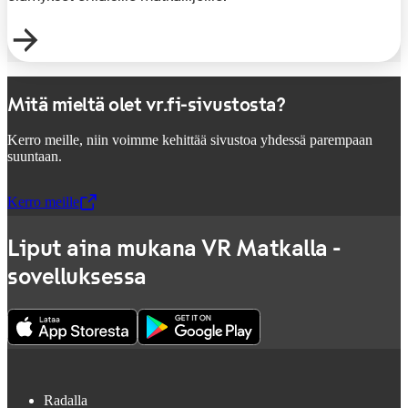
Mitä mieltä olet vr.fi-sivustosta?
Kerro meille, niin voimme kehittää sivustoa yhdessä parempaan
suuntaan.
Kerro meille
,
Avataan uudessa välilehdessä
Liput aina mukana VR Matkalla -
sovelluksessa
Radalla