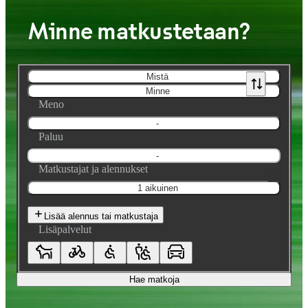
Minne matkustetaan?
Mistä
Minne
Meno
-
Paluu
-
Matkustajat ja alennukset
1 aikuinen
Lisää alennus tai matkustaja
Lisäpalvelut
Hae matkoja