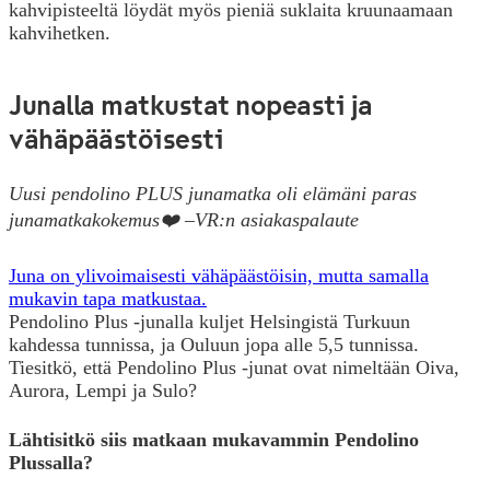
kahvipisteeltä löydät myös pieniä suklaita kruunaamaan
kahvihetken.
Junalla matkustat nopeasti ja
vähäpäästöisesti
Uusi pendolino PLUS junamatka oli elämäni paras
junamatkakokemus❤️
–
VR:n asiakaspalaute
Juna on ylivoimaisesti vähäpäästöisin, mutta samalla
mukavin tapa matkustaa.
Pendolino Plus -junalla kuljet Helsingistä Turkuun
kahdessa tunnissa, ja Ouluun jopa alle 5,5 tunnissa.
Tiesitkö, että Pendolino Plus -junat ovat nimeltään Oiva,
Aurora, Lempi ja Sulo?
Lähtisitkö siis matkaan mukavammin Pendolino
Plussalla?