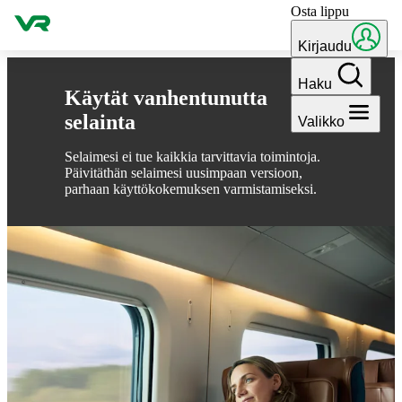
Osta lippu
Hyppää sisältöön
Kirjaudu
Haku
Käytät vanhentunutta
selainta
Valikko
Selaimesi ei tue kaikkia tarvittavia toimintoja.
Päivitäthän selaimesi uusimpaan versioon,
parhaan käyttökokemuksen varmistamiseksi.