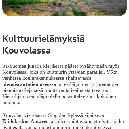
Kulttuurielämyksiä
Kouvolassa
Itä-Suomea junalla kiertäessä pääset pysähtymään myös
Kouvolassa, joka
on kulttuurin ystävien paratiisi. VR:n
vanhassa koulurakennuksessa sijaitsevassa
pienoisrautatiemuseossa
on esillä junien ja junaratojen
pienoismalleja sekä muuta rautatieaiheista tavaraa.
Vierailijan pään yläpuolella puksuttelee suurikokoinen
puujuna.
Kouvolan viereisessä Sippolan kylässä sijaitseva
Taidekeskus Antares
tarjoilee vaihtuvia näyttelyitä, jotka
ovat esillä vanhan juustomeijerin mielenkiintoisessa