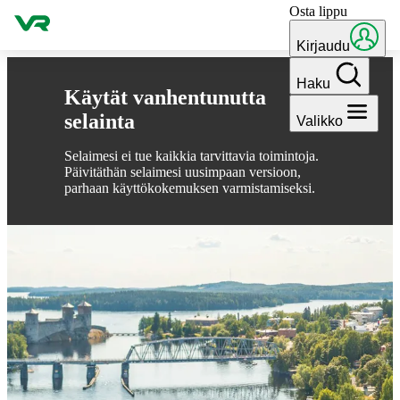
Osta lippu
Hyppää sisältöön
Kirjaudu
Haku
Käytät vanhentunutta
selainta
Valikko
Selaimesi ei tue kaikkia tarvittavia toimintoja.
Päivitäthän selaimesi uusimpaan versioon,
parhaan käyttökokemuksen varmistamiseksi.