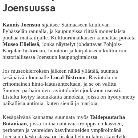
Joensuussa
Kaunis Joensuu
sijaitsee Saimaaseen kuuluvan
Pyhässelän rannalla, ja kaupungissa riittää monenlaista
puuhaa matkailijalle. Kulttuurinnälkäisen kannattaa poiketa
Museo Elielissä
, jonka näyttelyt johdattavat Pohjois-
Karjalan historiaan, luontoon ja karjalaiseen kulttuuriin
historiallisessa Joensuun kaupungintalossa.
Jos museokierroksen jälkeen nälkä yllättää, suuntaa
kesäpäivän lounaalle
Local Bistroon
. Ravintola on
erinomainen hinta-laatusuhteeltaan, ja se on valittu
Suomen parhaimpien ravintoloiden joukkoon useasti.
Listalta löytyy laadukkaita annoksia, joissa on hyödynnetty
paikallisia antimia, kuten sieniä ja marjoja.
Kesäpäivänä kannattaa suunnata myös
Taidepuutarha
Botaniaan
, jossa riittää nähtävää trooppisten kasvien,
perhosten ja vehreiden kasvihuoneiden ympäröimänä.
Joensuun keskustassa on lisäksi helppo lähteä kävelylle