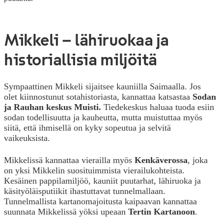
Mikkeli – lähiruokaa ja
historiallisia miljöitä
Sympaattinen Mikkeli sijaitsee kauniilla Saimaalla. Jos
olet kiinnostunut sotahistoriasta, kannattaa katsastaa
Sodan
ja Rauhan keskus Muisti.
Tiedekeskus haluaa tuoda esiin
sodan todellisuutta ja kauheutta, mutta muistuttaa myös
siitä, että ihmisellä on kyky sopeutua ja selvitä
vaikeuksista.
Mikkelissä kannattaa vierailla myös
Kenkäverossa
, joka
on yksi Mikkelin suosituimmista vierailukohteista.
Kesäinen pappilamiljöö,
kauniit puutarhat, lähiruoka ja
käsityöläisputiikit ihastuttavat tunnelmallaan.
Tunnelmallista kartanomajoitusta kaipaavan kannattaa
suunnata Mikkelissä yöksi upeaan
Tertin Kartanoon
.