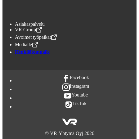
Asiakaspalvelu
VR Group
,
Avataan uudessa välilehdessä
Avoimet työpaikat
,
Avataan uudessa välilehdessä
Medialle
,
Avataan uudessa välilehdessä
Henkilökunnalle
Facebook
Instagram
Youtube
TikTok
©
VR-Yhtymä Oyj
2026