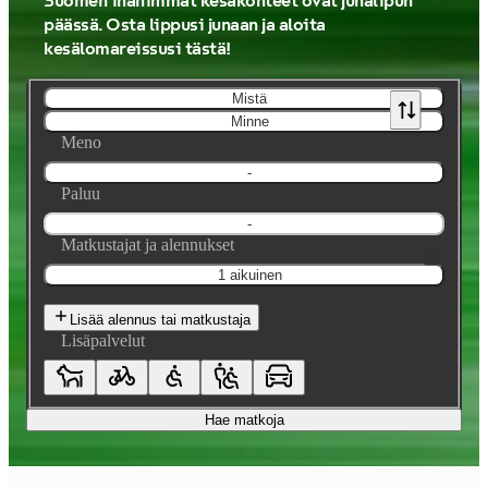
Suomen ihanimmat kesäkohteet ovat junalipun
päässä. Osta lippusi junaan ja aloita
kesälomareissusi tästä!
Mistä
Minne
Meno
-
Paluu
-
Matkustajat ja alennukset
1 aikuinen
Lisää alennus tai matkustaja
Lisäpalvelut
Hae matkoja