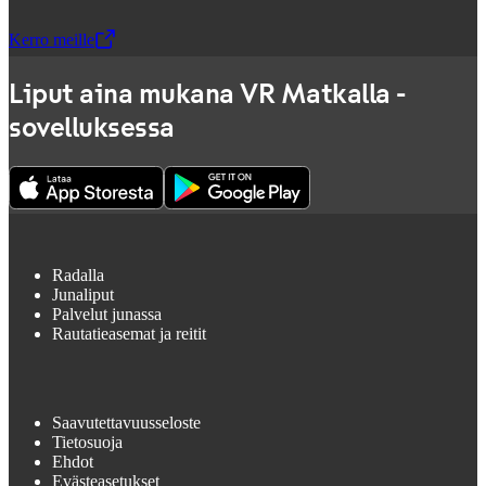
Kerro meille
,
Avataan uudessa välilehdessä
Liput aina mukana VR Matkalla -
sovelluksessa
Radalla
Junaliput
Palvelut junassa
Rautatieasemat ja reitit
Saavutettavuusseloste
Tietosuoja
Ehdot
Evästeasetukset