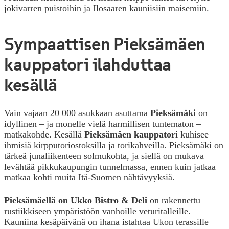
jokivarren puistoihin ja Ilosaaren kauniisiin maisemiin.
Sympaattisen Pieksämäen
kauppatori ilahduttaa
kesällä
Vain vajaan 20 000 asukkaan asuttama
Pieksämäki
on
idyllinen – ja monelle vielä harmillisen tuntematon –
matkakohde. Kesällä
Pieksämäen kauppatori
kuhisee
ihmisiä kirpputoriostoksilla ja torikahveilla. Pieksämäki on
tärkeä junaliikenteen solmukohta, ja siellä on mukava
levähtää pikkukaupungin tunnelmassa, ennen kuin jatkaa
matkaa kohti muita Itä-Suomen nähtävyyksiä.
Pieksämäellä on Ukko Bistro & Deli
on rakennettu
rustiikkiseen ympäristöön vanhoille veturitalleille.
Kauniina kesäpäivänä on ihana istahtaa Ukon terassille