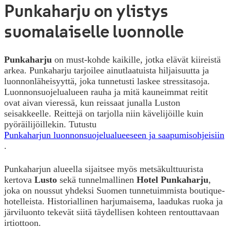
Punkaharju on ylistys
suomalaiselle luonnolle
Punkaharju
on must-kohde kaikille, jotka elävät kiireistä
arkea. Punkaharju tarjoilee ainutlaatuista hiljaisuutta ja
luonnonläheisyyttä, joka tunnetusti laskee stressitasoja.
Luonnonsuojelualueen rauha ja mitä kauneimmat reitit
ovat aivan vieressä, kun reissaat junalla Luston
seisakkeelle. Reittejä on tarjolla niin kävelijöille kuin
pyöräilijöillekin. Tutustu
Punkaharjun luonnonsuojelualueeseen ja saapumisohjeisiin
.
Punkaharjun alueella sijaitsee myös metsäkulttuurista
kertova
Lusto
sekä tunnelmallinen
Hotel Punkaharju
,
joka on noussut yhdeksi Suomen tunnetuimmista boutique-
hotelleista. Historiallinen harjumaisema, laadukas ruoka ja
järviluonto tekevät siitä täydellisen kohteen rentouttavaan
irtiottoon.