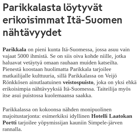
Parikkalasta löytyvät
erikoisimmat Itä-Suomen
nähtävyydet
Parikkala
on pieni kunta Itä-Suomessa, jossa asuu vain
vajaat 5000 ihmistä. Se on siis oiva kohde niille, jotka
haluavat vetäytyä omaan rauhaan muiden katseilta.
Pienestä koostaan huolimatta Parikkala tarjoilee
matkailijalle kulttuuria, sillä Parikkalassa on Veijö
Rönkkösen ainutlaatuinen
veistospuisto
, joka on yksi ehkä
erikoisimpia nähtävyyksiä Itä-Suomessa. Taiteilija myös
itse asui puistossa kuolemaansa saakka.
Parikkalassa on kokoonsa nähden monipuolinen
majoitustarjonta: esimerkiksi idyllinen
Hotelli Laatokan
Portti
tarjoilee yöpymissijan kauniin Simpele-järven
rannalla.