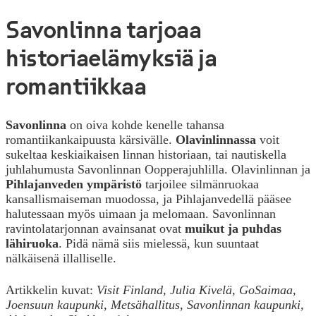
Savonlinna tarjoaa
historiaelämyksiä ja
romantiikkaa
Savonlinna
on oiva kohde kenelle tahansa
romantiikankaipuusta kärsivälle.
Olavinlinnassa
voit
sukeltaa keskiaikaisen linnan historiaan, tai nautiskella
juhlahumusta Savonlinnan Oopperajuhlilla. Olavinlinnan ja
Pihlajanveden ympäristö
tarjoilee silmänruokaa
kansallismaiseman muodossa, ja Pihlajanvedellä pääsee
halutessaan myös uimaan ja melomaan. Savonlinnan
ravintolatarjonnan avainsanat ovat
muikut ja puhdas
lähiruoka
. Pidä nämä siis mielessä, kun suuntaat
nälkäisenä illalliselle.
Artikkelin kuvat:
Visit Finland, Julia Kivelä, GoSaimaa,
Joensuun kaupunki, Metsähallitus, Savonlinnan kaupunki,