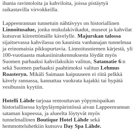
ihania ravintoloita ja kahviloita, joissa pistäytyä
raikastavilla virvokkeilla.
Lappeenrannan tunnetuin nähtävyys on historiallinen
Linnoitusalue,
jonka mukulakivikadut, museot ja kahvilat
kutsuvat kiireettömälle kävelylle.
Majurskan talossa
sijaitsevassa kahvilassa on kaunista vanhanajan tunnelmaa
ja erinomaisia pikkupurtavia. Linnoitusniemen kärjestä, yli
100-vuotiaasta makasiinirakennuksesta löydät myös
Suomen parhaaksi kahvilaksikin valitun,
Satamatie 6
:n
sekä Suomen parhaaksi paahtimoksi valitun
Lehmus
Roasteryn.
Mikäli Saimaan kaipuuseen ei riitä pelkkä
kävely rannassa, kannattaa vuokrata kajakki tai hypätä
vesibussin kyytiin.
Hotelli Lähde
tarjoaa rentouttavan yöpymispaikan
historiallisessa kylpyläympäristössä aivan Lappeenrannan
sataman kupeessa, ja alueelta löytyvät myös
tunnelmallinen
Boutique Hotel Lähde
sekä
hemmotteluhetkiin kutsuva
Day Spa Lähde.