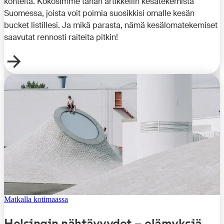
kohteita. Kokosimme tähän artikkeliin kesätekemistä
Suomessa, joista voit poimia suosikkisi omalle kesän
bucket listillesi. Ja mikä parasta, nämä kesälomatekemiset
saavutat rennosti raiteita pitkin!
Matkalla kotimaassa
Helsingin nähtävyydet – elämyksiä