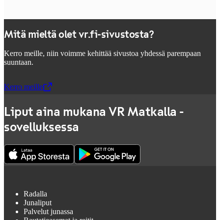
Mitä mieltä olet vr.fi-sivustosta?
Kerro meille, niin voimme kehittää sivustoa yhdessä parempaan
suuntaan.
Kerro meille
,
Avataan uudessa välilehdessä
Liput aina mukana VR Matkalla -
sovelluksessa
Radalla
Junaliput
Palvelut junassa