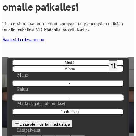
omalle paikallesi
Tilaa ravintolavaunun herkut isompaan tai pienempään nälkään
omalle paikallesi VR Matkalla -sovelluksella.
Saatavilla oleva menu
Mistä
Minne
Meno
-
Paluu
-
Matkustajat ja alennukset
1 aikuinen
Lisää alennus tai matkustaja
Lisäpalvelut