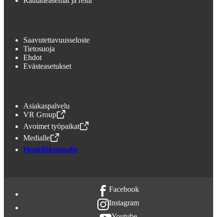
Rautatieasemat ja reitit
Saavutettavuusseloste
Tietosuoja
Ehdot
Evästeasetukset
Asiakaspalvelu
VR Group
,
Avataan uudessa välilehdessä
Avoimet työpaikat
,
Avataan uudessa välilehdessä
Medialle
,
Avataan uudessa välilehdessä
Henkilökunnalle
Facebook
Instagram
Youtube