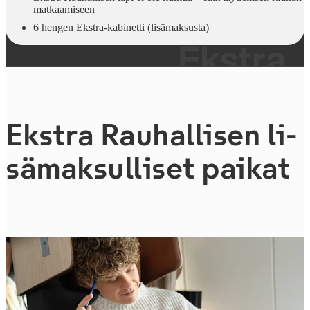
matkaamiseen
6 hengen Ekstra-kabinetti (lisämaksusta)
Ekstra Rauhallisen li­
sä­mak­sul­li­set paikat