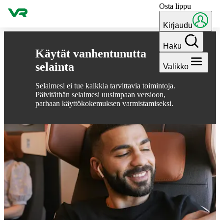
Osta lippu
Hyppää sisältöön
Kirjaudu
Haku
Käytät vanhentunutta
selainta
Valikko
Selaimesi ei tue kaikkia tarvittavia toimintoja.
Päivitäthän selaimesi uusimpaan versioon,
parhaan käyttökokemuksen varmistamiseksi.