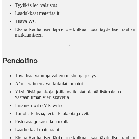
Tyylikäs led-valaistus
Laadukkaat materiaalit
Tilava WC
Ekstra Rauhallisen läpi ei ole kulkua – saat täydellisen rauhan
matkaamiseen.
Pendolino
Tavallisia vaunuja väljempi istuinjärjestys
Ääntä vaimentavat kokolattiamatot
Yksittäisiä paikkoja, joilla matkustat pientä lisämaksua
vastaan ilman vieruskaveria
Ilmainen wifi (VR-wifi)
Tarjolla kahvia, teetä, kaakaota ja vettä
Pistorasia jokaisella paikalla
Laadukkaat materiaalit
Ekstra Rauhallisen läpi ei ole kulkua – saat täydellisen rauhan