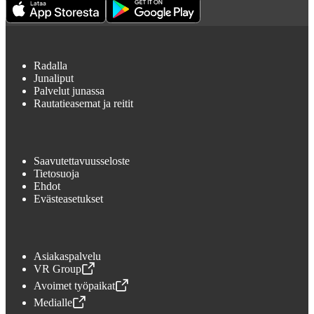
Radalla
Junaliput
Palvelut junassa
Rautatieasemat ja reitit
Saavutettavuusseloste
Tietosuoja
Ehdot
Evästeasetukset
Asiakaspalvelu
VR Group
,
Avataan uudessa välilehdessä
Avoimet työpaikat
,
Avataan uudessa välilehdessä
Medialle
,
Avataan uudessa välilehdessä