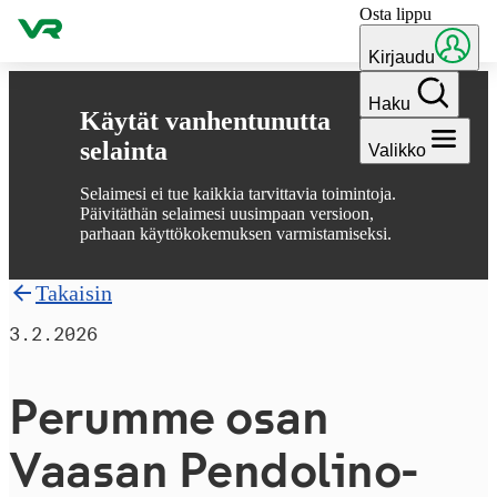
Osta lippu
Hyppää sisältöön
Kirjaudu
Haku
Käytät vanhentunutta
selainta
Valikko
Selaimesi ei tue kaikkia tarvittavia toimintoja.
Päivitäthän selaimesi uusimpaan versioon,
parhaan käyttökokemuksen varmistamiseksi.
Takaisin
3.2.2026
Perumme osan
Vaasan Pendolino-