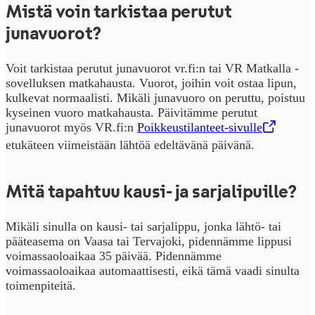
Mistä voin tarkistaa perutut
junavuorot?
Voit tarkistaa perutut junavuorot vr.fi:n tai VR Matkalla -
sovelluksen matkahausta. Vuorot, joihin voit ostaa lipun,
kulkevat normaalisti. Mikäli junavuoro on peruttu, poistuu
kyseinen vuoro matkahausta. Päivitämme perutut
junavuorot myös VR.fi:n
Poikkeustilanteet-sivulle
,
Avataan uudessa välilehdessä
etukäteen viimeistään lähtöä edeltävänä päivänä.
Mitä tapahtuu kausi- ja sarjalipuille?
Mikäli sinulla on kausi- tai sarjalippu, jonka lähtö- tai
pääteasema on Vaasa tai Tervajoki, pidennämme lippusi
voimassaoloaikaa 35 päivää. Pidennämme
voimassaoloaikaa automaattisesti, eikä tämä vaadi sinulta
toimenpiteitä.