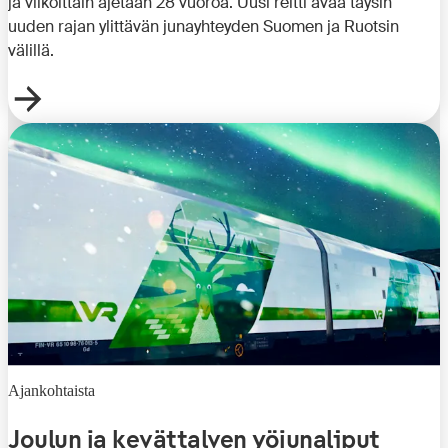
ja viikoittain ajetaan 28 vuoroa. Uusi reitti avaa täysin
uuden rajan ylittävän junayhteyden Suomen ja Ruotsin
välillä.
Ajankohtaista
Joulun ja kevättalven yöjunaliput