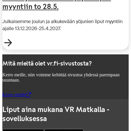
myyntiin to 28.5.
Julkaisemme joulun ja alkukevään yöjunien liput myyntiin
ajalle 13.12.2026-25.4.2027.
Mitä mieltä olet vr.fi-sivustosta?
Kerro meille, niin voimme kehittää sivustoa yhdessä parempaan
suuntaan.
Kerro meille
,
Avataan uudessa välilehdessä
Liput aina mukana VR Matkalla -
sovelluksessa