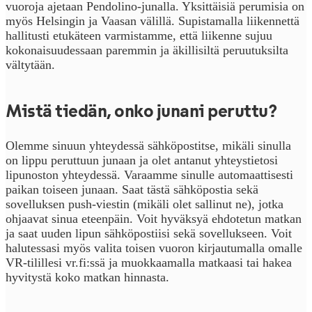
vuoroja ajetaan Pendolino-junalla. Yksittäisiä perumisia on
myös Helsingin ja Vaasan välillä. Supistamalla liikennettä
hallitusti etukäteen varmistamme, että liikenne sujuu
kokonaisuudessaan paremmin ja äkillisiltä peruutuksilta
vältytään.
Mistä tiedän, onko junani peruttu?
Olemme sinuun yhteydessä sähköpostitse, mikäli sinulla
on lippu peruttuun junaan ja olet antanut yhteystietosi
lipunoston yhteydessä. Varaamme sinulle automaattisesti
paikan toiseen junaan. Saat tästä sähköpostia sekä
sovelluksen push-viestin (mikäli olet sallinut ne), jotka
ohjaavat sinua eteenpäin. Voit hyväksyä ehdotetun matkan
ja saat uuden lipun sähköpostiisi sekä sovellukseen. Voit
halutessasi myös valita toisen vuoron kirjautumalla omalle
VR-tilillesi vr.fi:ssä ja muokkaamalla matkaasi tai hakea
hyvitystä koko matkan hinnasta.