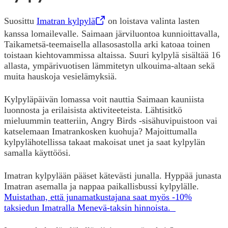
Suosittu
Imatran kylpylä
,
Opens in a new tab
on loistava valinta lasten
kanssa lomailevalle. Saimaan järviluontoa kunnioittavalla,
Taikametsä-teemaisella allasosastolla arki katoaa toinen
toistaan kiehtovammissa altaissa. Suuri kylpylä sisältää 16
allasta, ympärivuotisen lämmitetyn ulkouima-altaan sekä
muita hauskoja vesielämyksiä.
Kylpyläpäivän lomassa voit nauttia Saimaan kauniista
luonnosta ja erilaisista aktiviteeteista. Lähtisitkö
mieluummin teatteriin, Angry Birds -sisähuvipuistoon vai
katselemaan Imatrankosken kuohuja? Majoittumalla
kylpylähotellissa takaat makoisat unet ja saat kylpylän
samalla käyttöösi.
Imatran kylpylään pääset kätevästi junalla. Hyppää junasta
Imatran asemalla ja nappaa paikallisbussi kylpylälle.
Muistathan, että junamatkustajana saat myös -10%
taksiedun Imatralla Menevä-taksin hinnoista.