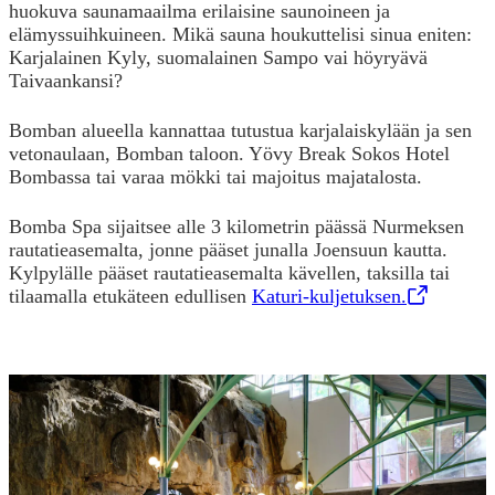
huokuva saunamaailma erilaisine saunoineen ja
elämyssuihkuineen. Mikä sauna houkuttelisi sinua eniten:
Karjalainen Kyly, suomalainen Sampo vai höyryävä
Taivaankansi?
Bomban alueella kannattaa tutustua karjalaiskylään ja sen
vetonaulaan, Bomban taloon. Yövy Break Sokos Hotel
Bombassa tai varaa mökki tai majoitus majatalosta.
Bomba Spa sijaitsee alle 3 kilometrin päässä Nurmeksen
rautatieasemalta, jonne pääset junalla Joensuun kautta.
Kylpylälle pääset rautatieasemalta kävellen, taksilla tai
tilaamalla etukäteen edullisen
Katuri-kuljetuksen.
,
Opens in a new tab