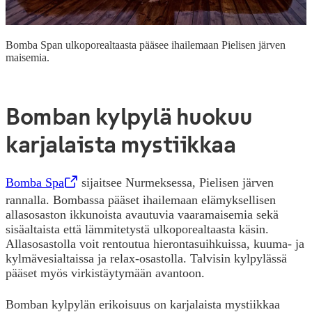
Bomba Span ulkoporealtaasta pääsee ihailemaan Pielisen järven
maisemia.
Bomban kylpylä huokuu
karjalaista mystiikkaa
Bomba Spa
,
Opens in a new tab
sijaitsee Nurmeksessa, Pielisen järven
rannalla. Bombassa pääset ihailemaan elämyksellisen
allasosaston ikkunoista avautuvia vaaramaisemia sekä
sisäaltaista että lämmitetystä ulkoporealtaasta käsin.
Allasosastolla voit rentoutua hierontasuihkuissa, kuuma- ja
kylmävesialtaissa ja relax-osastolla. Talvisin kylpylässä
pääset myös virkistäytymään avantoon.
Bomban kylpylän erikoisuus on karjalaista mystiikkaa