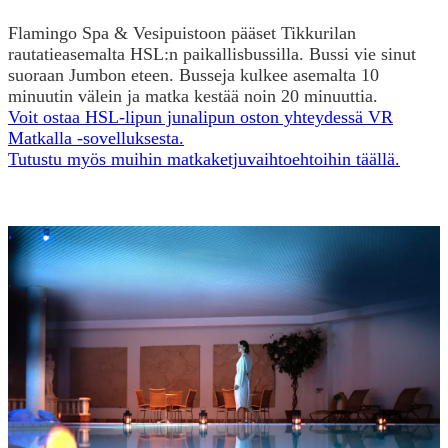
Flamingo Spa & Vesipuistoon pääset Tikkurilan
rautatieasemalta HSL:n paikallisbussilla. Bussi vie sinut
suoraan Jumbon eteen. Busseja kulkee asemalta 10
minuutin välein ja matka kestää noin 20 minuuttia.
Voit ostaa HSL-lipun junalipun oston yhteydessä VR
Matkalla -sovelluksesta.
Tutustu myös muihin matkaketjuvaihtoehtoihin täällä.