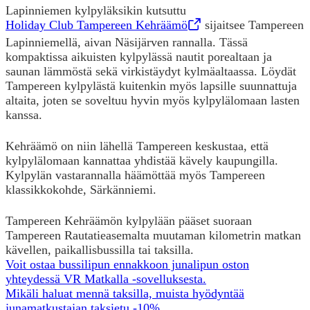
Lapinniemen kylpyläksikin kutsuttu
Holiday Club Tampereen Kehräämö
,
Opens in a new tab
sijaitsee Tampereen
Lapinniemellä, aivan Näsijärven rannalla. Tässä
kompaktissa aikuisten kylpylässä nautit porealtaan ja
saunan lämmöstä sekä virkistäydyt kylmäaltaassa. Löydät
Tampereen kylpylästä kuitenkin myös lapsille suunnattuja
altaita, joten se soveltuu hyvin myös kylpylälomaan lasten
kanssa.
Kehräämö on niin lähellä Tampereen keskustaa, että
kylpylälomaan kannattaa yhdistää kävely kaupungilla.
Kylpylän vastarannalla häämöttää myös Tampereen
klassikkokohde, Särkänniemi.
Tampereen Kehräämön kylpylään pääset suoraan
Tampereen Rautatieasemalta muutaman kilometrin matkan
kävellen, paikallisbussilla tai taksilla.
Voit ostaa bussilipun ennakkoon junalipun oston
yhteydessä VR Matkalla -sovelluksesta.
Mikäli haluat mennä taksilla, muista hyödyntää
junamatkustajan taksietu -10%.