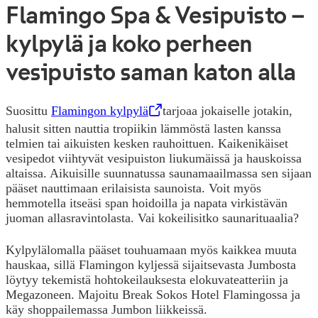
Flamingo Spa & Vesipuisto –
kylpylä ja koko perheen
vesipuisto saman katon alla
Suosittu
Flamingon kylpylä
,
Opens in a new tab
tarjoaa jokaiselle jotakin,
halusit sitten nauttia tropiikin lämmöstä lasten kanssa
telmien tai aikuisten kesken rauhoittuen. Kaikenikäiset
vesipedot viihtyvät vesipuiston liukumäissä ja hauskoissa
altaissa. Aikuisille suunnatussa saunamaailmassa sen sijaan
pääset nauttimaan erilaisista saunoista. Voit myös
hemmotella itseäsi span hoidoilla ja napata virkistävän
juoman allasravintolasta. Vai kokeilisitko saunarituaalia?
Kylpylälomalla pääset touhuamaan myös kaikkea muuta
hauskaa, sillä Flamingon kyljessä sijaitsevasta Jumbosta
löytyy tekemistä hohtokeilauksesta elokuvateatteriin ja
Megazoneen. Majoitu Break Sokos Hotel Flamingossa ja
käy shoppailemassa Jumbon liikkeissä.