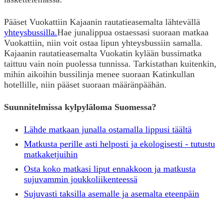
Pääset Vuokattiin Kajaanin rautatieasemalta lähtevällä
yhteysbussilla.
Hae junalippua ostaessasi suoraan matkaa
Vuokattiin, niin voit ostaa lipun yhteysbussiin samalla.
Kajaanin rautatieasemalta Vuokatin kylään bussimatka
taittuu vain noin puolessa tunnissa. Tarkistathan kuitenkin,
mihin aikoihin bussilinja menee suoraan Katinkullan
hotellille, niin pääset suoraan määränpäähän.
Suunnitelmissa kylpyläloma Suomessa?
Lähde matkaan junalla ostamalla lippusi täältä
Matkusta perille asti helposti ja ekologisesti - tutustu
matkaketjuihin
Osta koko matkasi liput ennakkoon ja matkusta
sujuvammin joukkoliikenteessä
Sujuvasti taksilla asemalle ja asemalta eteenpäin