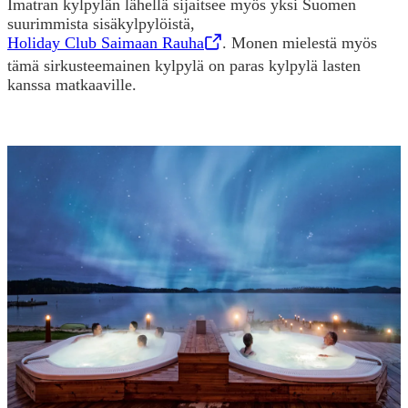
Imatran kylpylän lähellä sijaitsee myös yksi Suomen
suurimmista sisäkylpylöistä,
Holiday Club Saimaan Rauha
,
Opens in a new tab
. Monen mielestä myös
tämä sirkusteemainen kylpylä on paras kylpylä lasten
kanssa matkaaville.