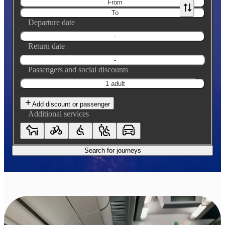
From
To
Departure date
-
Return date
-
Passengers and social discounts
1 adult
Add discount or passenger
Additional services
Search for journeys