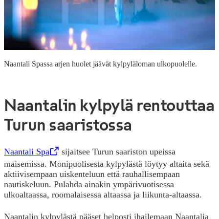
Naantali Spassa arjen huolet jäävät kylpyläloman ulkopuolelle.
Naantalin kylpylä rentouttaa
Turun saaristossa
Naantali Spa
,
Opens in a new tab
sijaitsee Turun saariston upeissa
maisemissa. Monipuolisesta kylpylästä löytyy altaita sekä
aktiivisempaan uiskenteluun että rauhallisempaan
nautiskeluun. Pulahda ainakin ympärivuotisessa
ulkoaltaassa, roomalaisessa altaassa ja liikunta-altaassa.
Naantalin kylpylästä pääset helposti ihailemaan Naantalia