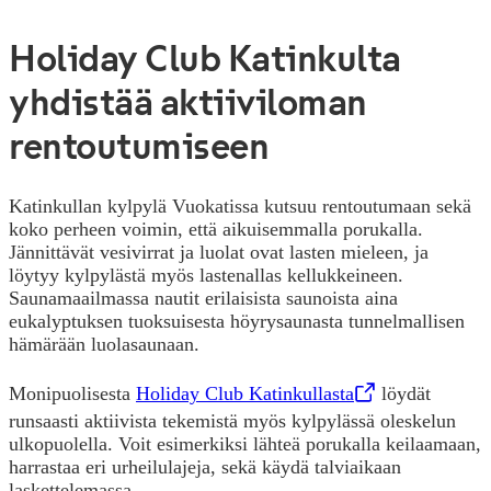
Holiday Club Katinkulta
yhdistää aktiiviloman
rentoutumiseen
Katinkullan kylpylä Vuokatissa kutsuu rentoutumaan sekä
koko perheen voimin, että aikuisemmalla porukalla.
Jännittävät vesivirrat ja luolat ovat lasten mieleen, ja
löytyy kylpylästä myös lastenallas kellukkeineen.
Saunamaailmassa nautit erilaisista saunoista aina
eukalyptuksen tuoksuisesta höyrysaunasta tunnelmallisen
hämärään luolasaunaan.
Monipuolisesta
Holiday Club Katinkullasta
,
Opens in a new tab
löydät
runsaasti aktiivista tekemistä myös kylpylässä oleskelun
ulkopuolella. Voit esimerkiksi lähteä porukalla keilaamaan,
harrastaa eri urheilulajeja, sekä käydä talviaikaan
laskettelemassa.