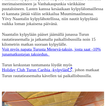
merimaisemineen ja Vanhakaupunkia värikkäine
puutaloineen. Lasten kanssa kesäaikaan kylpylälomaillessa
ei kannata jättää väliin seikkailua Muumimaailmassa.
Yövy Naantalin kylpylähotellissa, niin nautit kylpylästä
vaikka loman jokaisena päivänä.
Naantalin kylpylään pääset jäämällä junassa Turun
rautatieasemalla ja jatkamalla paikallisbussilla noin 15
kilometrin matkan suoraan kylpylälle.
Voit myös napata Turusta Menevä-taksin, josta saat -10%
junamatkustajan taksiedun.
Turun keskustan tuntumasta löydät myös
Holiday Club Turun Caribia -kylpylän
,
Opens in a new tab
, johon matkaat
Turun rautatieasemalta kävellen tai paikallisbussilla.