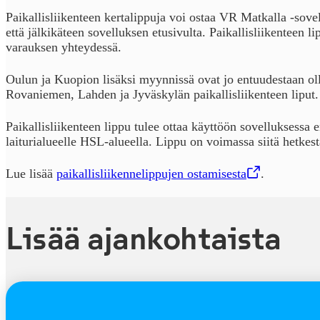
Paikallisliikenteen kertalippuja voi ostaa VR Matkalla -sove
että jälkikäteen sovelluksen etusivulta. Paikallisliikenteen 
varauksen yhteydessä.
Oulun ja Kuopion lisäksi myynnissä ovat jo entuudestaan 
Rovaniemen, Lahden ja Jyväskylän paikallisliikenteen liput
Paikallisliikenteen lippu tulee ottaa käyttöön sovelluksessa 
laiturialueelle HSL-alueella. Lippu on voimassa siitä hetkes
Lue lisää
paikallisliikennelippujen ostamisesta
,
Avataan uudessa välilehdessä
.
Lisää ajankohtaista