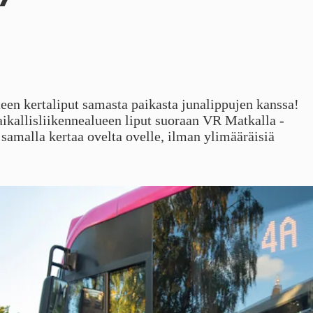
een kertaliput samasta paikasta junalippujen kanssa!
kallisliikennealueen liput suoraan VR Matkalla -
t samalla kertaa ovelta ovelle, ilman ylimääräisiä