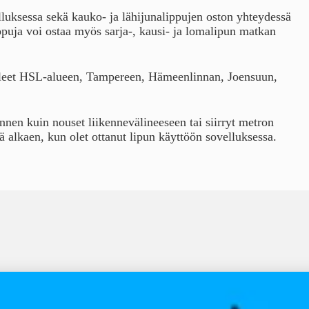
lluksessa sekä kauko- ja lähijunalippujen oston yhteydessä
lippuja voi ostaa myös sarja-, kausi- ja lomalipun matkan
olleet HSL-alueen, Tampereen, Hämeenlinnan, Joensuun,
.
ennen kuin nouset liikennevälineeseen tai siirryt metron
tä alkaen, kun olet ottanut lipun käyttöön sovelluksessa.