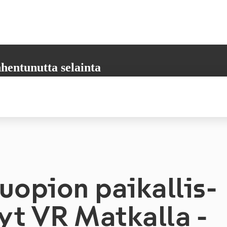
hentunutta selainta
aikkia tarvittavia toimintoja. Päivitäthän selaimesi uusimpaan versioon,
 varmistamiseksi.
opion pai­kal­lis­
 nyt VR Matkalla -