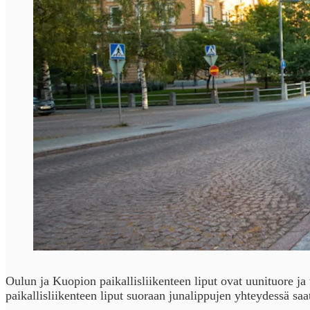
Oulun ja Kuopion paikallisliikenteen liput ovat uunituore j
paikallisliikenteen liput suoraan junalippujen yhteydessä saa