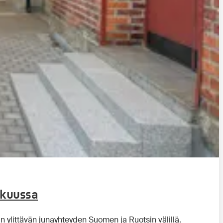
okuussa
an ylittävän junayhteyden Suomen ja Ruotsin välillä.