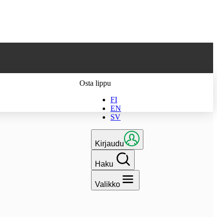
 parhaan
Osta lippu
FI
EN
SV
Kirjaudu
Haku
Valikko