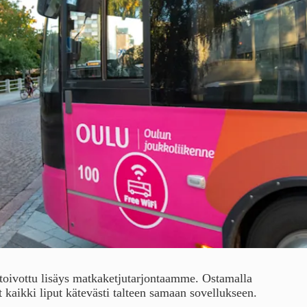
a toivottu lisäys matkaketjutarjontaamme. Ostamalla
t kaikki liput kätevästi talteen samaan sovellukseen.