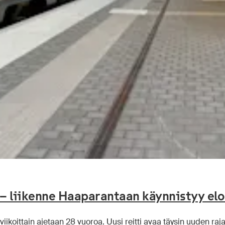
 – liikenne Haaparantaan käynnistyy el
viikoittain ajetaan 28 vuoroa. Uusi reitti avaa täysin uuden raj