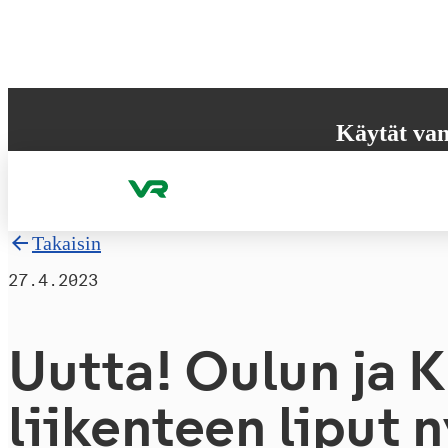
Hyppää sisältöön
Käytät van
Selaimesi ei tue k
käyttökokemuksen
Takaisin
27.4.2023
Uutta! Oulun ja Ku
lii­ken­teen liput