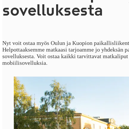
so­vel­luk­ses­ta
Nyt voit ostaa myös Oulun ja Kuopion paikallisliikent
Helpottaaksemme matkaasi tarjoamme jo yhdeksän pai
sovelluksesta. Voit ostaa kaikki tarvittavat matkalipu
mobiilisovelluksia.