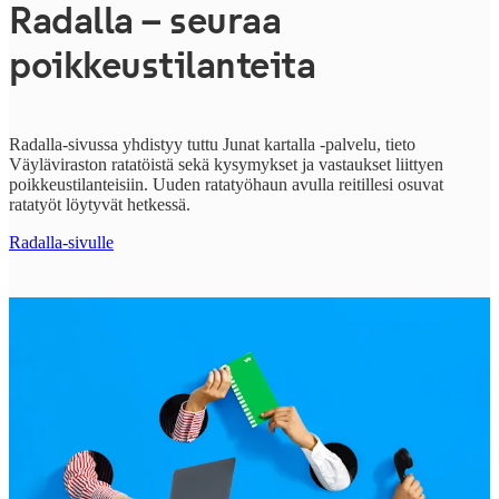
Radalla – seuraa
poikkeustilanteita
Radalla-sivussa yhdistyy tuttu Junat kartalla -palvelu, tieto
Väyläviraston ratatöistä sekä kysymykset ja vastaukset liittyen
poikkeustilanteisiin. Uuden ratatyöhaun avulla reitillesi osuvat
ratatyöt löytyvät hetkessä.
Radalla-sivulle