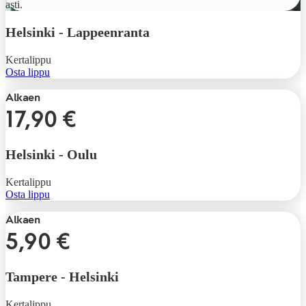
asti.
Helsinki
-
Lappeenranta
Kertalippu
Osta lippu
Alkaen
17,90 €
Helsinki
-
Oulu
Kertalippu
Osta lippu
Alkaen
5,90 €
Tampere
-
Helsinki
Kertalippu