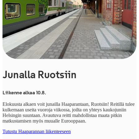
Junalla Ruotsiin
Liikenne alkaa 10.8.
Elokuusta alkaen voit junailla Haaparantaan, Ruotsiin! Reitillä tulee
kulkemaan useita vuoroja viikossa, joilta on yhteys kaukojuniin
Helsingin suuntaan. Avautuva reitti mahdollistaa maata pitkin
matkustamisen myös muualle Eurooppaan.
Tutustu Haaparannan liikenteeseen