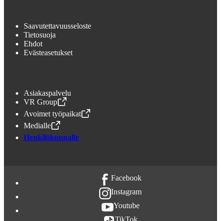
Saavutettavuusseloste
Tietosuoja
Ehdot
Evästeasetukset
Asiakaspalvelu
VR Group
,
Avataan uudessa välilehdessä
Avoimet työpaikat
,
Avataan uudessa välilehdessä
Medialle
,
Avataan uudessa välilehdessä
Henkilökunnalle
Facebook
Instagram
Youtube
TikTok