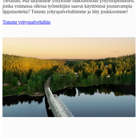
Tiesithän, että tarjoamme yrityksille maksuttoman yrityssopimuksen,
jonka voimassa ollessa työntekijäsi saavat käyttöönsä joustavampia
lipputuotteita? Tutustu yrityspalveluihimme ja liity joukkoomme!
Tutustu yrityspalveluihin