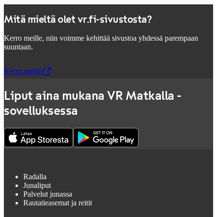
Mitä mieltä olet vr.fi-sivustosta?
Kerro meille, niin voimme kehittää sivustoa yhdessä parempaan
suuntaan.
Kerro meille
,
Avataan uudessa välilehdessä
Liput aina mukana VR Matkalla -
sovelluksessa
Radalla
Junaliput
Palvelut junassa
Rautatieasemat ja reitit