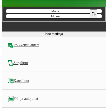
Mistä
Minne
Hae matkoja
Poikkeustilanteet
Sarjaliput
Kausiliput
Yö- ja autojunat