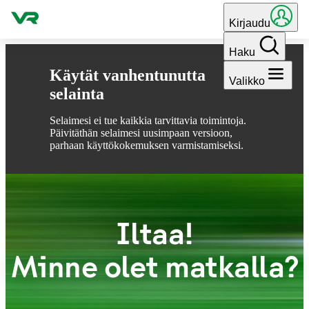
Hyppää sisältöön
Kirjaudu
Haku
Käytät vanhentunutta
Valikko
selainta
Selaimesi ei tue kaikkia tarvittavia toimintoja.
Päivitäthän selaimesi uusimpaan versioon,
parhaan käyttökokemuksen varmistamiseksi.
Iltaa!
Minne olet matkalla?