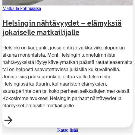
Matkalla kotimaassa
Helsingin nähtävyydet – elämyksiä
jokaiselle matkailijalle
Helsinki on kaupunki, jossa ehtii jo vaikka viikonlopunkin
aikana monenlaista. Moni Helsingin tunnetuimmista
nähtävyyksistä löytyy kävelymatkan päästä rautatieasemalta
tai on helposti saavutettavissa julkisilla kulkuvälineillä.
Junaile siis pääkaupunkiin, olitpa vailla tekemistä
Helsingissä kulttuurin, kulinaaristen elämyksien,
saunaperinteiden tai koko perheen seikkailujen merkeissä.
Kokosimme avuksesi Helsingin parhaat nähtävyydet ja
elämykset erilaisille matkailijoille.
Katso lisää