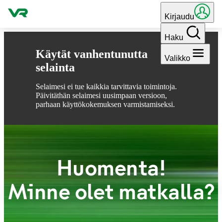
Hyppää sisältöön
Kirjaudu
Haku
Käytät vanhentunutta
Valikko
selainta
Selaimesi ei tue kaikkia tarvittavia toimintoja.
Päivitäthän selaimesi uusimpaan versioon,
parhaan käyttökokemuksen varmistamiseksi.
Huomenta!
Minne olet matkalla?