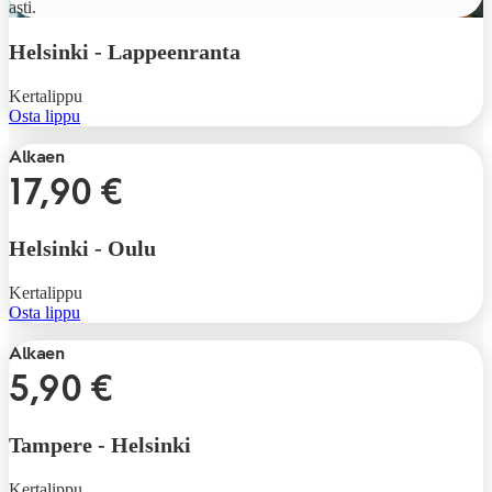
asti.
Helsinki
-
Lappeenranta
Kertalippu
Osta lippu
Alkaen
17,90 €
Helsinki
-
Oulu
Kertalippu
Osta lippu
Alkaen
5,90 €
Tampere
-
Helsinki
Kertalippu