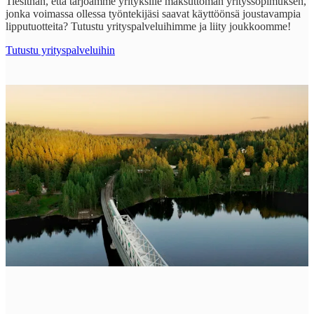
Tiesithän, että tarjoamme yrityksille maksuttoman yrityssopimuksen,
jonka voimassa ollessa työntekijäsi saavat käyttöönsä joustavampia
lipputuotteita? Tutustu yrityspalveluihimme ja liity joukkoomme!
Tutustu yrityspalveluihin