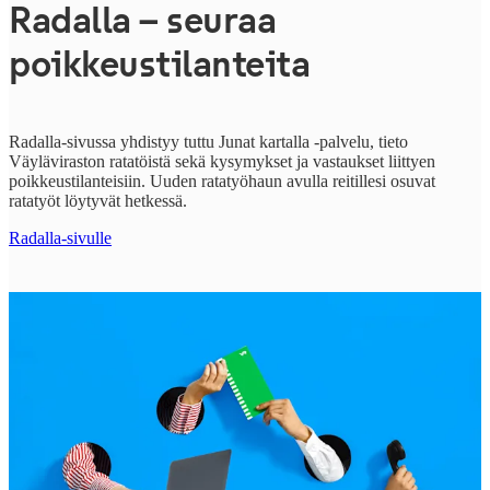
Radalla – seuraa
poikkeustilanteita
Radalla-sivussa yhdistyy tuttu Junat kartalla -palvelu, tieto
Väyläviraston ratatöistä sekä kysymykset ja vastaukset liittyen
poikkeustilanteisiin. Uuden ratatyöhaun avulla reitillesi osuvat
ratatyöt löytyvät hetkessä.
Radalla-sivulle