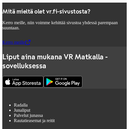
Mitä mieltä olet vr.fi-sivustosta?
Kerro meille, niin voimme kehittää sivustoa yhdessä parempaan
suuntaan.
Kerro meille
,
Avataan uudessa välilehdessä
Liput aina mukana VR Matkalla -
sovelluksessa
Radalla
Junaliput
Palvelut junassa
Rautatieasemat ja reitit