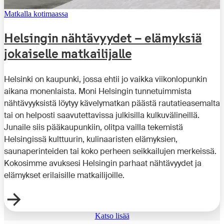
Matkalla kotimaassa
Helsingin nähtävyydet – elämyksiä
jokaiselle matkailijalle
Helsinki on kaupunki, jossa ehtii jo vaikka viikonlopunkin
aikana monenlaista. Moni Helsingin tunnetuimmista
nähtävyyksistä löytyy kävelymatkan päästä rautatieasemalta
tai on helposti saavutettavissa julkisilla kulkuvälineillä.
Junaile siis pääkaupunkiin, olitpa vailla tekemistä
Helsingissä kulttuurin, kulinaaristen elämyksien,
saunaperinteiden tai koko perheen seikkailujen merkeissä.
Kokosimme avuksesi Helsingin parhaat nähtävyydet ja
elämykset erilaisille matkailijoille.
Katso lisää