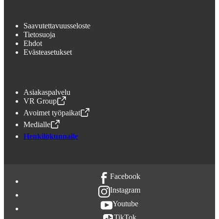
Saavutettavuusseloste
Tietosuoja
Ehdot
Evästeasetukset
Asiakaspalvelu
VR Group
,
Avataan uudessa välilehdessä
Avoimet työpaikat
,
Avataan uudessa välilehdessä
Medialle
,
Avataan uudessa välilehdessä
Henkilökunnalle
Facebook
Instagram
Youtube
TikTok