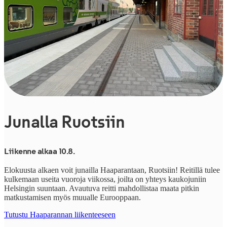
Junalla Ruotsiin
Liikenne alkaa 10.8.
Elokuusta alkaen voit junailla Haaparantaan, Ruotsiin! Reitillä tulee
kulkemaan useita vuoroja viikossa, joilta on yhteys kaukojuniin
Helsingin suuntaan. Avautuva reitti mahdollistaa maata pitkin
matkustamisen myös muualle Eurooppaan.
Tutustu Haaparannan liikenteeseen