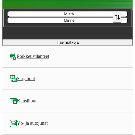
Mistä
Minne
Hae matkoja
Poikkeustilanteet
Sarjaliput
Kausiliput
Yö- ja autojunat