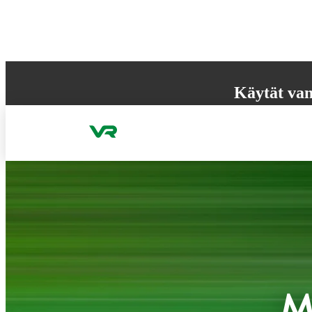
Hyppää sisältöön
Käytät van
Selaimesi ei tue k
käyttökokemuksen
M