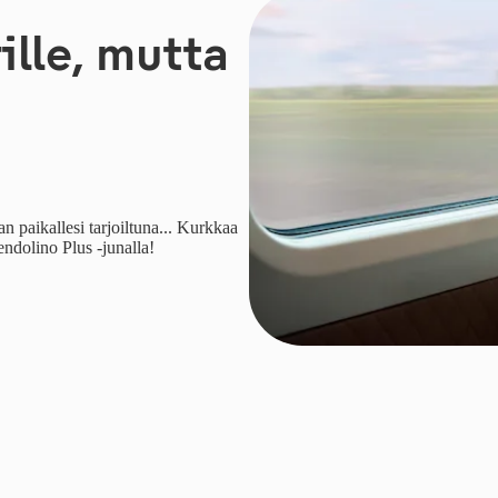
ille, mutta
n paikallesi tarjoiltuna... Kurkkaa
endolino Plus -junalla!