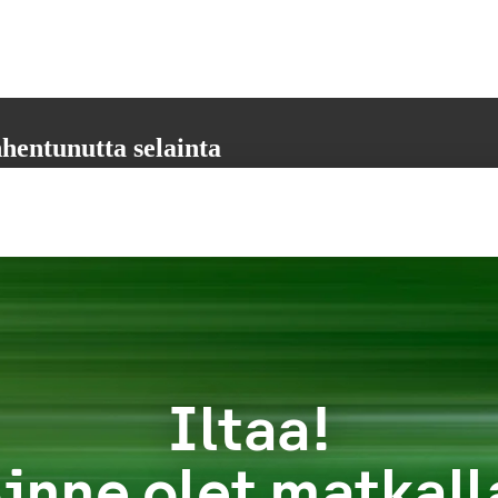
hentunutta selainta
aikkia tarvittavia toimintoja. Päivitäthän selaimesi uusimpaan versioon,
 varmistamiseksi.
Iltaa!
inne olet matkall