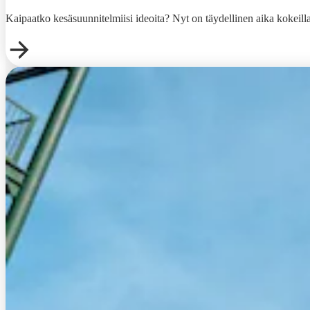
Kaipaatko kesäsuunnitelmiisi ideoita? Nyt on täydellinen aika kokeilla