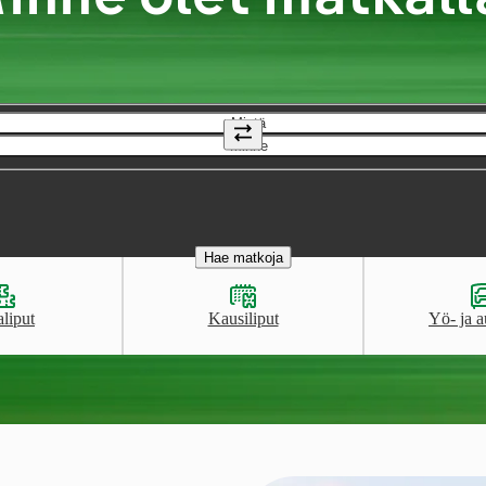
Mistä
Minne
Hae matkoja
aliput
Kausiliput
Yö- ja a