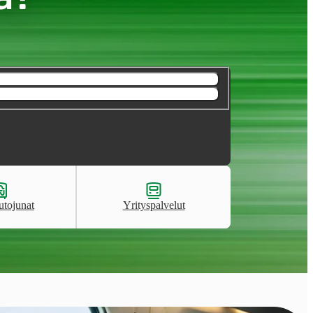
utojunat
Yrityspalvelut