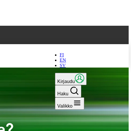
 parhaan
FI
EN
SV
Kirjaudu
Haku
Valikko
a?