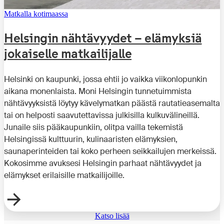
Matkalla kotimaassa
Helsingin nähtävyydet – elämyksiä
jokaiselle matkailijalle
Helsinki on kaupunki, jossa ehtii jo vaikka viikonlopunkin
aikana monenlaista. Moni Helsingin tunnetuimmista
nähtävyyksistä löytyy kävelymatkan päästä rautatieasemalta
tai on helposti saavutettavissa julkisilla kulkuvälineillä.
Junaile siis pääkaupunkiin, olitpa vailla tekemistä
Helsingissä kulttuurin, kulinaaristen elämyksien,
saunaperinteiden tai koko perheen seikkailujen merkeissä.
Kokosimme avuksesi Helsingin parhaat nähtävyydet ja
elämykset erilaisille matkailijoille.
Katso lisää