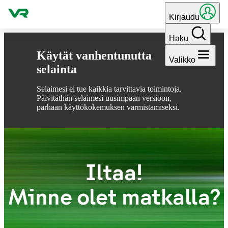
Hyppää sisältöön
Kirjaudu
Haku
Käytät vanhentunutta
Valikko
selainta
Selaimesi ei tue kaikkia tarvittavia toimintoja.
Päivitäthän selaimesi uusimpaan versioon,
parhaan käyttökokemuksen varmistamiseksi.
Iltaa!
Minne olet matkalla?