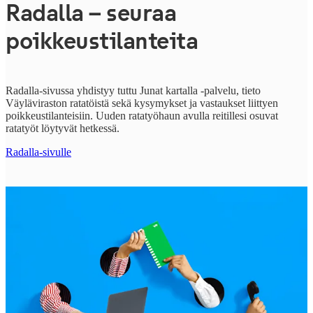
Radalla – seuraa
poikkeustilanteita
Radalla-sivussa yhdistyy tuttu Junat kartalla -palvelu, tieto
Väyläviraston ratatöistä sekä kysymykset ja vastaukset liittyen
poikkeustilanteisiin. Uuden ratatyöhaun avulla reitillesi osuvat
ratatyöt löytyvät hetkessä.
Radalla-sivulle