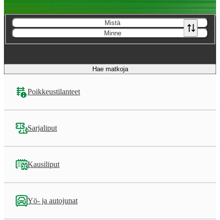
Mistä
Minne
Hae matkoja
Poikkeustilanteet
Sarjaliput
Kausiliput
Yö- ja autojunat