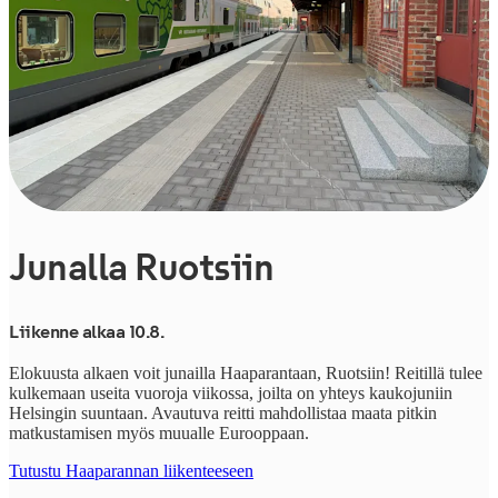
Junalla Ruotsiin
Liikenne alkaa 10.8.
Elokuusta alkaen voit junailla Haaparantaan, Ruotsiin! Reitillä tulee
kulkemaan useita vuoroja viikossa, joilta on yhteys kaukojuniin
Helsingin suuntaan. Avautuva reitti mahdollistaa maata pitkin
matkustamisen myös muualle Eurooppaan.
Tutustu Haaparannan liikenteeseen