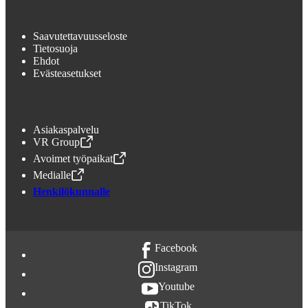
Saavutettavuusseloste
Tietosuoja
Ehdot
Evästeasetukset
Asiakaspalvelu
VR Group
,
Avataan uudessa välilehdessä
Avoimet työpaikat
,
Avataan uudessa välilehdessä
Medialle
,
Avataan uudessa välilehdessä
Henkilökunnalle
Facebook
Instagram
Youtube
TikTok