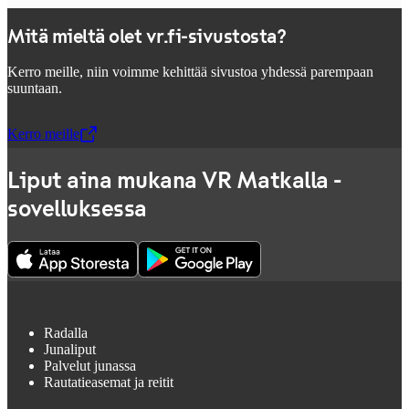
Mitä mieltä olet vr.fi-sivustosta?
Kerro meille, niin voimme kehittää sivustoa yhdessä parempaan
suuntaan.
Kerro meille
,
Avataan uudessa välilehdessä
Liput aina mukana VR Matkalla -
sovelluksessa
Radalla
Junaliput
Palvelut junassa
Rautatieasemat ja reitit