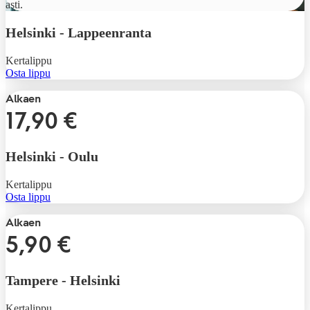
asti.
Helsinki
-
Lappeenranta
Kertalippu
Osta lippu
Alkaen
17,90 €
Helsinki
-
Oulu
Kertalippu
Osta lippu
Alkaen
5,90 €
Tampere
-
Helsinki
Kertalippu