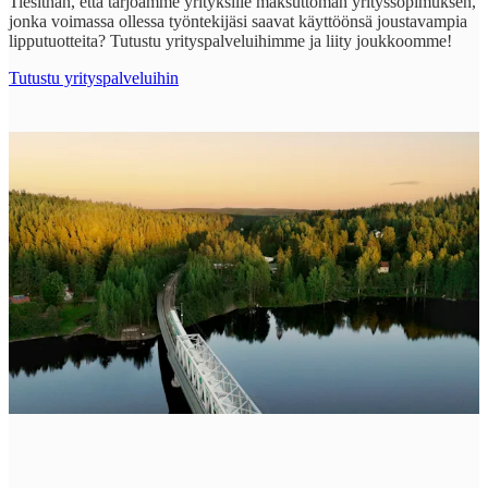
Tiesithän, että tarjoamme yrityksille maksuttoman yrityssopimuksen,
jonka voimassa ollessa työntekijäsi saavat käyttöönsä joustavampia
lipputuotteita? Tutustu yrityspalveluihimme ja liity joukkoomme!
Tutustu yrityspalveluihin