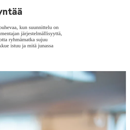
yntää
ouhevaa, kun suunnittelu on
entajan järjestelmällisyyttä,
 jotta ryhmämatka sujuu
kue istuu ja mitä junassa