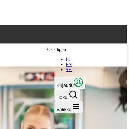
 parhaan
Osta lippu
FI
EN
SV
Kirjaudu
Haku
Valikko