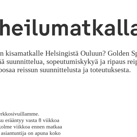
ei­lu­mat­kal­l
n kisamatkalle Helsingistä Ouluun? Golden Spir
 suunnittelua, sopeutumiskykyä ja ripaus rei
aa reissun suunnittelusta ja toteutuksesta.
rkkosivuillamme.
u erääntyy vasta 8 viikkoa
kolme viikkoa ennen matkaa
siantuntija on apuna koko