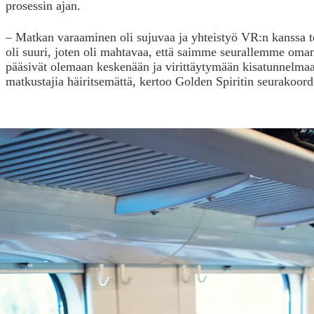
prosessin ajan.
– Matkan varaaminen oli sujuvaa ja yhteistyö VR:n kanss
oli suuri, joten oli mahtavaa, että saimme seurallemme oman
pääsivät olemaan keskenään ja virittäytymään kisatunnelma
matkustajia häiritsemättä, kertoo Golden Spiritin seurakoord