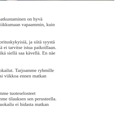
matkustaminen on hyvä
ee liikkumaan vapaammin, kuin
rituskykyisiä, ja siitä syystä
 ei tarvitse istua paikoillaan.
ikä siellä saa kävellä. En näe
okailut. Tarjoamme ryhmille
aksi viikkoa ennen matkan
mme tuoteselosteet
mme tilauksen sen perusteella.
ruokailu ei hidasta matkan