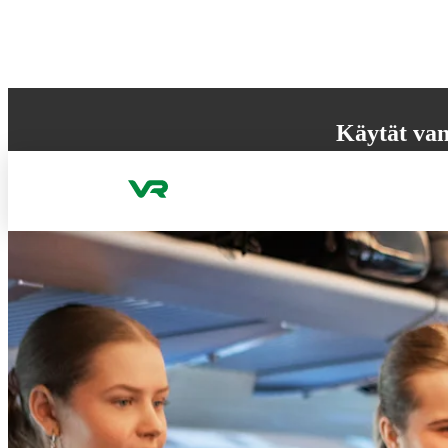
Hyppää sisältöön
Käytät van
Selaimesi ei tue k
käyttökokemuksen