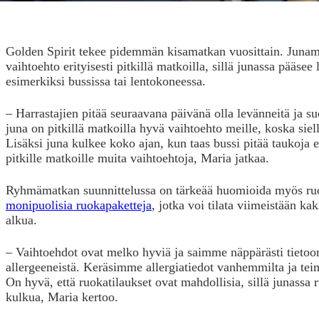
Golden Spirit tekee pidemmän kisamatkan vuosittain. Juna
vaihtoehto erityisesti pitkillä matkoilla, sillä junassa pääs
esimerkiksi bussissa tai lentokoneessa.
– Harrastajien pitää seuraavana päivänä olla levänneitä ja suo
juna on pitkillä matkoilla hyvä vaihtoehto meille, koska siellä
Lisäksi juna kulkee koko ajan, kun taas bussi pitää taukoja e
pitkille matkoille muita vaihtoehtoja, Maria jatkaa.
Ryhmämatkan suunnittelussa on tärkeää huomioida myös ru
monipuolisia ruokapaketteja
, jotka voi tilata viimeistään k
alkua.
– Vaihtoehdot ovat melko hyviä ja saimme näppärästi tietoo
allergeeneistä. Keräsimme allergiatiedot vanhemmilta ja tei
On hyvä, että ruokatilaukset ovat mahdollisia, sillä junassa 
kulkua, Maria kertoo.