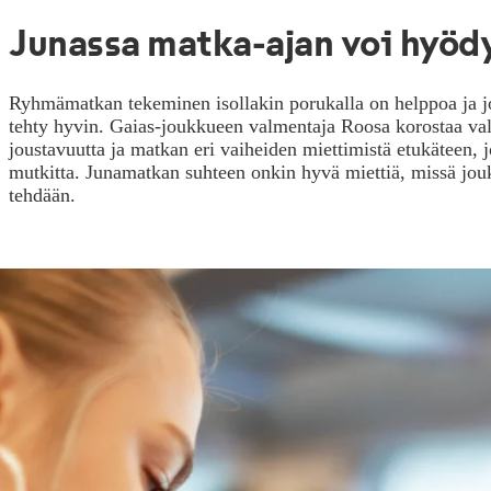
Junassa matka-ajan voi hyöd
Ryhmämatkan tekeminen isollakin porukalla on helppoa ja j
tehty hyvin. Gaias-joukkueen valmentaja Roosa korostaa valm
joustavuutta ja matkan eri vaiheiden miettimistä etukäteen,
mutkitta. Junamatkan suhteen onkin hyvä miettiä, missä jouk
tehdään.