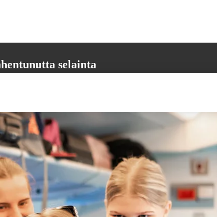
hentunutta selainta
aikkia tarvittavia toimintoja. Päivitäthän selaimesi uusimpaan versioon,
 varmistamiseksi.