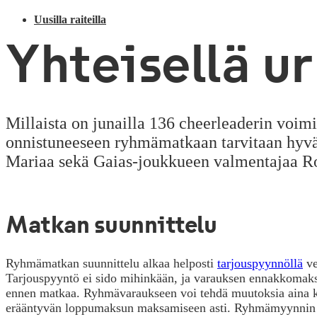
Uusilla raiteilla
Yhteisellä ur­h
Millaista on junailla 136 cheerleaderin voimi
onnistuneeseen ryhmämatkaan tarvitaan hyvää
Mariaa sekä Gaias-joukkueen valmentajaa Roos
Matkan suunnittelu
Ryhmämatkan suunnittelu alkaa helposti
tarjouspyynnöllä
ve
Tarjouspyyntö ei sido mihinkään, ja varauksen ennakkomaks
ennen matkaa. Ryhmävaraukseen voi tehdä muutoksia aina 
erääntyvän loppumaksun maksamiseen asti. Ryhmämyynnin a