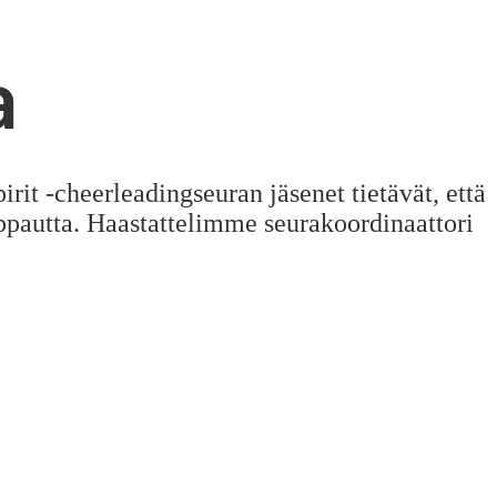
a
it -cheerleadingseuran jäsenet tietävät, että
ppautta. Haastattelimme seurakoordinaattori