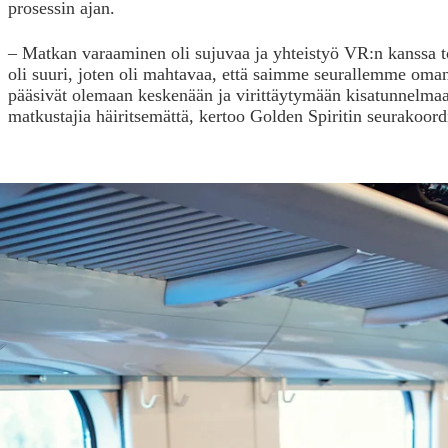
prosessin ajan.
– Matkan varaaminen oli sujuvaa ja yhteistyö VR:n kanss
oli suuri, joten oli mahtavaa, että saimme seurallemme oman
pääsivät olemaan keskenään ja virittäytymään kisatunnelma
matkustajia häiritsemättä, kertoo Golden Spiritin seurakoord