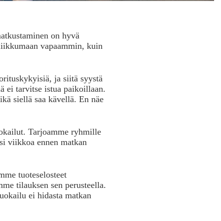
matkustaminen on hyvä
ee liikkumaan vapaammin, kuin
rituskykyisiä, ja siitä syystä
 ei tarvitse istua paikoillaan.
ikä siellä saa kävellä. En näe
okailut. Tarjoamme ryhmille
aksi viikkoa ennen matkan
mme tuoteselosteet
mme tilauksen sen perusteella.
ruokailu ei hidasta matkan