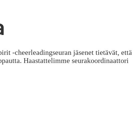
a
it -cheerleadingseuran jäsenet tietävät, että
ppautta. Haastattelimme seurakoordinaattori