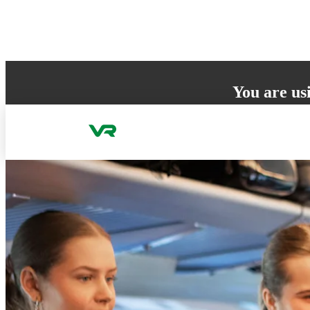
Skip to content
You are us
Your browser does 
to ensure the best