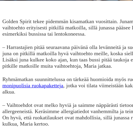
Golden Spirit tekee pidemmän kisamatkan vuosittain. Juna
vaihtoehto erityisesti pitkillä matkoilla, sillä junassa pääs
esimerkiksi bussissa tai lentokoneessa.
– Harrastajien pitää seuraavana päivänä olla levänneitä ja suo
juna on pitkillä matkoilla hyvä vaihtoehto meille, koska siellä
Lisäksi juna kulkee koko ajan, kun taas bussi pitää taukoja e
pitkille matkoille muita vaihtoehtoja, Maria jatkaa.
Ryhmämatkan suunnittelussa on tärkeää huomioida myös ru
monipuolisia ruokapaketteja
, jotka voi tilata viimeistään k
alkua.
– Vaihtoehdot ovat melko hyviä ja saimme näppärästi tietoo
allergeeneistä. Keräsimme allergiatiedot vanhemmilta ja tei
On hyvä, että ruokatilaukset ovat mahdollisia, sillä junassa 
kulkua, Maria kertoo.