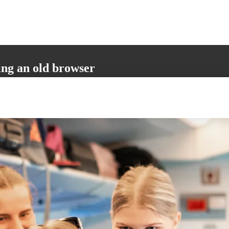
ing an old browser
not support all the necessary functions. Please update your browser to i
 user experience.