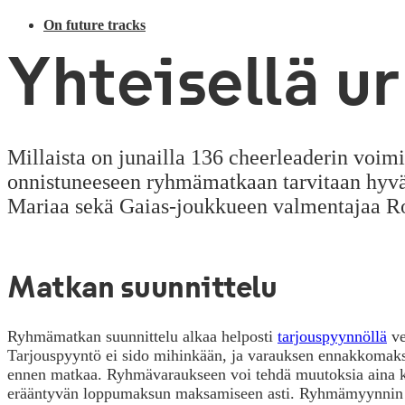
On future tracks
Yhteisellä u
Millaista on junailla 136 cheerleaderin voimi
onnistuneeseen ryhmämatkaan tarvitaan hyvää
Mariaa sekä Gaias-joukkueen valmentajaa Roos
Matkan suunnittelu
Ryhmämatkan suunnittelu alkaa helposti
tarjouspyynnöllä
ve
Tarjouspyyntö ei sido mihinkään, ja varauksen ennakkomaks
ennen matkaa. Ryhmävaraukseen voi tehdä muutoksia aina 
erääntyvän loppumaksun maksamiseen asti. Ryhmämyynnin a