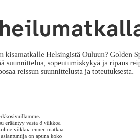
rheilumatkall
n kisamatkalle Helsingistä Ouluun? Golden Spir
 suunnittelua, sopeutumiskykyä ja ripaus rei
aa reissun suunnittelusta ja toteutuksesta.
rkkosivuillamme.
u erääntyy vasta 8 viikkoa
kolme viikkoa ennen matkaa
siantuntija on apuna koko