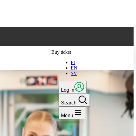
ts latest version
Buy ticket
FI
EN
SV
Log in
Search
Menu