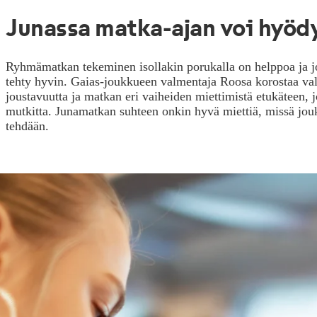
Junassa matka-ajan voi hyöd
Ryhmämatkan tekeminen isollakin porukalla on helppoa ja j
tehty hyvin. Gaias-joukkueen valmentaja Roosa korostaa valm
joustavuutta ja matkan eri vaiheiden miettimistä etukäteen,
mutkitta. Junamatkan suhteen onkin hyvä miettiä, missä jouk
tehdään.