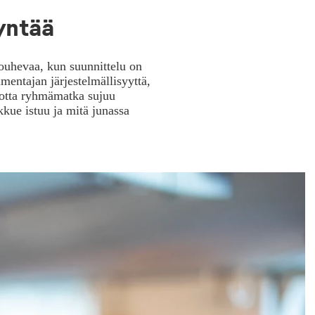
yntää
ouhevaa, kun suunnittelu on
entajan järjestelmällisyyttä,
 jotta ryhmämatka sujuu
kue istuu ja mitä junassa