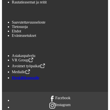
Rautatieasemat ja reitit
Saavutettavuusseloste
Tietosuoja
Ehdot
Evästeasetukset
Asiakaspalvelu
VR Group
,
Avataan uudessa välilehdessä
Avoimet työpaikat
,
Avataan uudessa välilehdessä
Medialle
,
Avataan uudessa välilehdessä
Henkilökunnalle
Facebook
Instagram