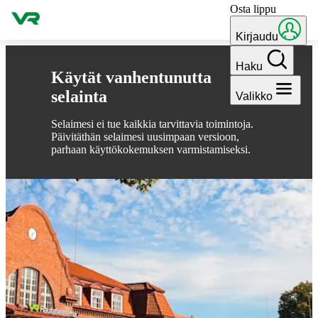
Osta lippu
Hyppää sisältöön
Kirjaudu
Haku
Käytät vanhentunutta
selainta
Valikko
Selaimesi ei tue kaikkia tarvittavia toimintoja.
Päivitäthän selaimesi uusimpaan versioon,
parhaan käyttökokemuksen varmistamiseksi.