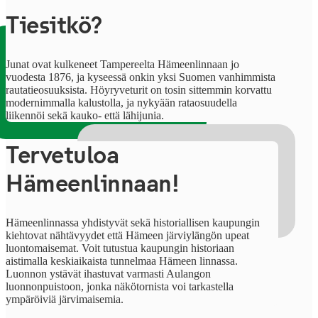
Tiesitkö?
Junat ovat kulkeneet Tampereelta Hämeenlinnaan jo
vuodesta 1876, ja kyseessä onkin yksi Suomen vanhimmista
rautatieosuuksista. Höyryveturit on tosin sittemmin korvattu
modernimmalla kalustolla, ja nykyään rataosuudella
liikennöi sekä kauko- että lähijunia.
Tervetuloa
Hämeenlinnaan!
Hämeenlinnassa yhdistyvät sekä historiallisen kaupungin
kiehtovat nähtävyydet että Hämeen järviylängön upeat
luontomaisemat. Voit tutustua kaupungin historiaan
aistimalla keskiaikaista tunnelmaa Hämeen linnassa.
Luonnon ystävät ihastuvat varmasti Aulangon
luonnonpuistoon, jonka näkötornista voi tarkastella
ympäröiviä järvimaisemia.