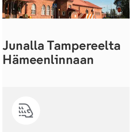
Junalla Tampereelta
Hä­meen­lin­naan