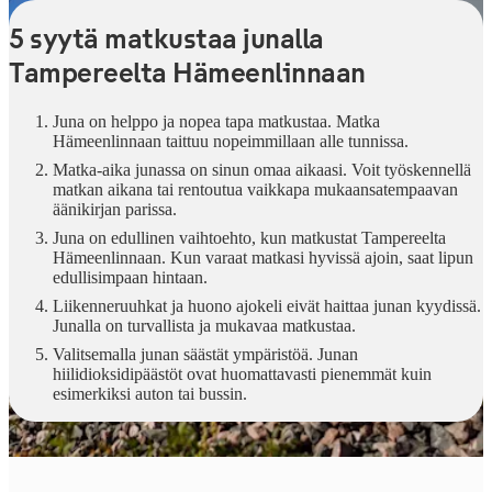
5 syytä matkustaa junalla
Tampereelta Hämeenlinnaan
Juna on helppo ja nopea tapa matkustaa. Matka
Hämeenlinnaan taittuu nopeimmillaan alle tunnissa.
Matka-aika junassa on sinun omaa aikaasi. Voit työskennellä
matkan aikana tai rentoutua vaikkapa mukaansatempaavan
äänikirjan parissa.
Juna on edullinen vaihtoehto, kun matkustat Tampereelta
Hämeenlinnaan. Kun varaat matkasi hyvissä ajoin, saat lipun
edullisimpaan hintaan.
Liikenneruuhkat ja huono ajokeli eivät haittaa junan kyydissä.
Junalla on turvallista ja mukavaa matkustaa.
Valitsemalla junan säästät ympäristöä. Junan
hiilidioksidipäästöt ovat huomattavasti pienemmät kuin
esimerkiksi auton tai bussin.