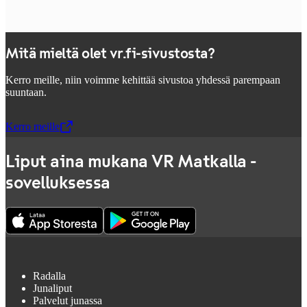
Mitä mieltä olet vr.fi-sivustosta?
Kerro meille, niin voimme kehittää sivustoa yhdessä parempaan
suuntaan.
Kerro meille
,
Avataan uudessa välilehdessä
Liput aina mukana VR Matkalla -
sovelluksessa
Radalla
Junaliput
Palvelut junassa