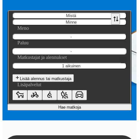
Mistä
Minne
Meno
-
Paluu
-
Matkustajat ja alennukset
1 aikuinen
Lisää alennus tai matkustaja
Lisäpalvelut
Hae matkoja