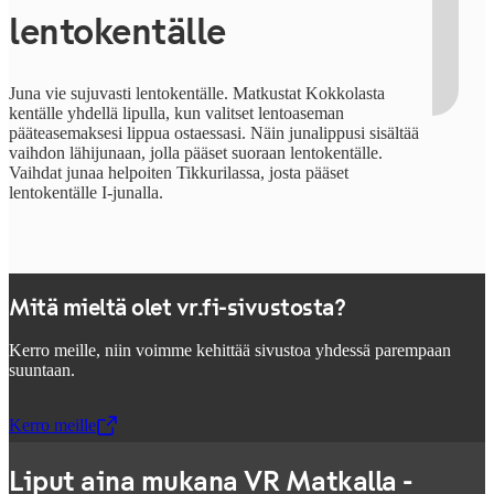
lentokentälle
Juna vie sujuvasti lentokentälle. Matkustat Kokkolasta
kentälle yhdellä lipulla, kun valitset lentoaseman
pääteasemaksesi lippua ostaessasi. Näin junalippusi sisältää
vaihdon lähijunaan, jolla pääset suoraan lentokentälle.
Vaihdat junaa helpoiten Tikkurilassa, josta pääset
lentokentälle I-junalla.
Mitä mieltä olet vr.fi-sivustosta?
Kerro meille, niin voimme kehittää sivustoa yhdessä parempaan
suuntaan.
Kerro meille
,
Avataan uudessa välilehdessä
Liput aina mukana VR Matkalla -