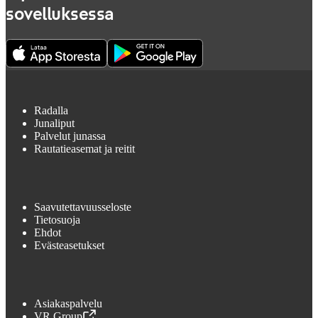
sovelluksessa
Radalla
Junaliput
Palvelut junassa
Rautatieasemat ja reitit
Saavutettavuusseloste
Tietosuoja
Ehdot
Evästeasetukset
Asiakaspalvelu
VR Group
,
Avataan uudessa välilehdessä