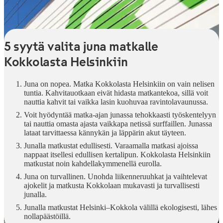
5 syytä valita juna matkalle
Kokkolasta Helsinkiin
Juna on nopea. Matka Kokkolasta Helsinkiin on vain nelisen
tuntia. Kahvitauotkaan eivät hidasta matkantekoa, sillä voit
nauttia kahvit tai vaikka lasin kuohuvaa ravintolavaunussa.
Voit hyödyntää matka-ajan junassa tehokkaasti työskentelyyn
tai nauttia omasta ajasta vaikkapa netissä surffaillen. Junassa
lataat tarvittaessa kännykän ja läppärin akut täyteen.
Junalla matkustat edullisesti. Varaamalla matkasi ajoissa
nappaat itsellesi edullisen kertalipun. Kokkolasta Helsinkiin
matkustat noin kahdellakymmenellä eurolla.
Juna on turvallinen. Unohda liikenneruuhkat ja vaihtelevat
ajokelit ja matkusta Kokkolaan mukavasti ja turvallisesti
junalla.
Junalla matkustat Helsinki–Kokkola välillä ekologisesti, lähes
nollapäästöillä.