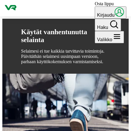
Osta lippu
Hyppää sisältöön
Kirjaudu
Haku
Käytät vanhentunutta
selainta
Valikko
Selaimesi ei tue kaikkia tarvittavia toimintoja.
Päivitäthän selaimesi uusimpaan versioon,
parhaan käyttökokemuksen varmistamiseksi.