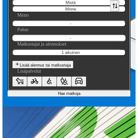
Mistä
Minne
Meno
-
Paluu
-
Matkustajat ja alennukset
1 aikuinen
Lisää alennus tai matkustaja
Lisäpalvelut
Hae matkoja