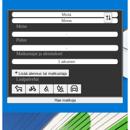
Mistä
Minne
Meno
-
Paluu
-
Matkustajat ja alennukset
1 aikuinen
Lisää alennus tai matkustaja
Lisäpalvelut
Hae matkoja