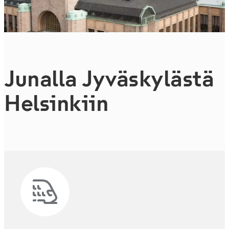
Junalla Jy­väs­ky­läs­tä
Helsinkiin