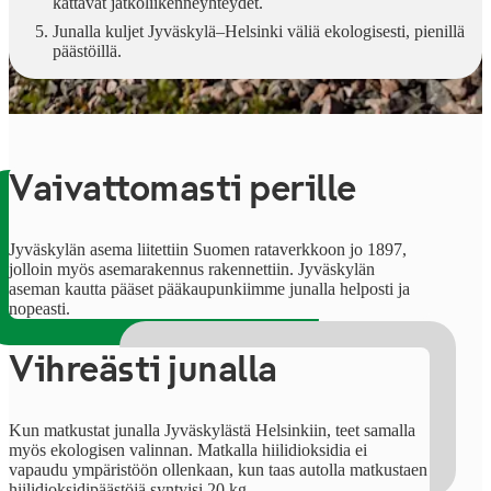
kattavat jatkoliikenneyhteydet.
Junalla kuljet Jyväskylä–Helsinki väliä ekologisesti, pienillä
päästöillä.
Vaivattomasti perille
Jyväskylän asema liitettiin Suomen rataverkkoon jo 1897,
jolloin myös asemarakennus rakennettiin. Jyväskylän
aseman kautta pääset pääkaupunkiimme junalla helposti ja
nopeasti.
Vihreästi junalla
Kun matkustat junalla Jyväskylästä Helsinkiin, teet samalla
myös ekologisen valinnan. Matkalla hiilidioksidia ei
vapaudu ympäristöön ollenkaan, kun taas autolla matkustaen
hiilidioksidipäästöjä syntyisi 20 kg.