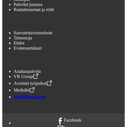
Palvelut junassa
Rautatieasemat ja reitit
Saavutettavuusseloste
Tietosuoja
Ehdot
Evästeasetukset
Asiakaspalvelu
VR Group
,
Avataan uudessa välilehdessä
Avoimet työpaikat
,
Avataan uudessa välilehdessä
Medialle
,
Avataan uudessa välilehdessä
Henkilökunnalle
Facebook