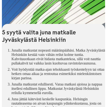
5 syytä valita juna matkalle
Jyväskylästä Helsinkiin
Junalla matkustat nopeasti määränpäähäsi. Matka Jyväskylästä
Helsinkiin kestää vain vähän reilut kolme tuntia.
Kahvitauotkaan eivät hidasta matkantekoa, sillä voit nauttia
pullakahvit tai vaikka lasin kuohuvaa ravintolavaunussa.
Voit hyödyntää matka-ajan tehokkaasti työskentelyyn tai ottaa
hetken omaa aikaa ja rentoutua esimerkiksi mielenkiintoisen
kirjan parissa.
Junalla matkustat edullisesti. Varaa matkasi ajoissa ja nappaa
itsellesi edullinen lippu. Matkustat Jyväskylästä Helsinkiin
reilulla kymmenellä eurolla.
Juna jättää kätevästi keskelle kaupunkia. Helsingin
rautatieasema on aivan kaupungin ydinkeskustassa, josta on