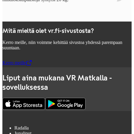
Mitä mieltä olet vr.fi-sivustosta?
Kerro meille, niin voimme kehittää sivustoa yhdessä parempaan
suuntaan.
Kerro meille
,
Avataan uudessa välilehdessä
Liput aina mukana VR Matkalla -
sovelluksessa
Radalla
Junaliput