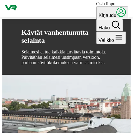
Osta lippu
Hyppää sisältöön
Kirjaudu
Haku
Käytät vanhentunutta
selainta
Valikko
Selaimesi ei tue kaikkia tarvittavia toimintoja.
Päivitäthän selaimesi uusimpaan versioon,
parhaan käyttökokemuksen varmistamiseksi.