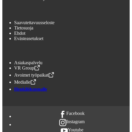
Saavutettavuusseloste
Tietosuoja
Ehdot
Evästeasetukset
Asiakaspalvelu
VR Group
,
Avataan uudessa välilehdessä
Avoimet työpaikat
,
Avataan uudessa välilehdessä
Medialle
,
Avataan uudessa välilehdessä
Henkilökunnalle
Facebook
Instagram
Youtube