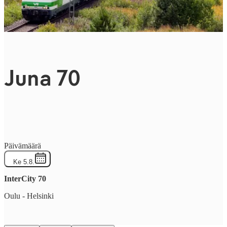
Juna 70
Päivämäärä
Ke 5.8.
InterCity
70
Oulu
-
Helsinki