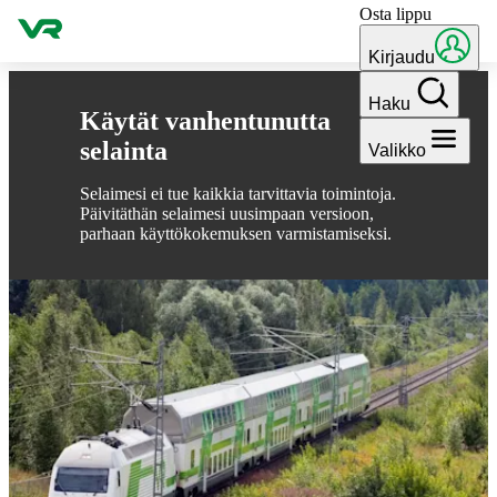
Osta lippu
Hyppää sisältöön
Kirjaudu
Haku
Käytät vanhentunutta
selainta
Valikko
Selaimesi ei tue kaikkia tarvittavia toimintoja.
Päivitäthän selaimesi uusimpaan versioon,
parhaan käyttökokemuksen varmistamiseksi.