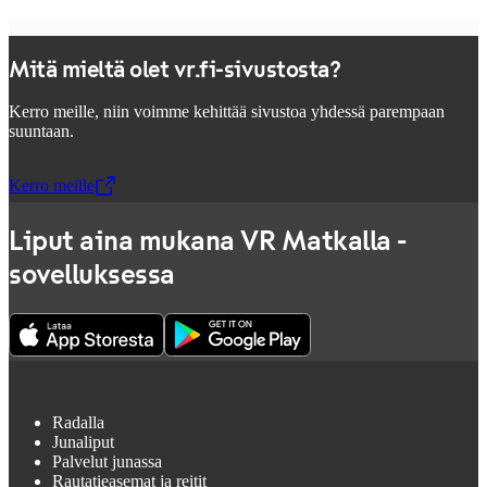
Mitä mieltä olet vr.fi-sivustosta?
Kerro meille, niin voimme kehittää sivustoa yhdessä parempaan
suuntaan.
Kerro meille
,
Avataan uudessa välilehdessä
Liput aina mukana VR Matkalla -
sovelluksessa
Radalla
Junaliput
Palvelut junassa
Rautatieasemat ja reitit