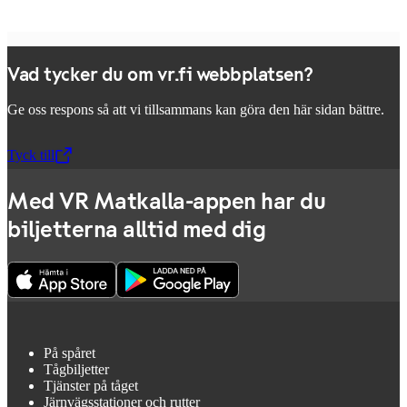
Vad tycker du om vr.fi webbplatsen?
Ge oss respons så att vi tillsammans kan göra den här sidan bättre.
Tyck till
,
Öppnas i en ny flik
Med VR Matkalla-appen har du
biljetterna alltid med dig
På spåret
Tågbiljetter
Tjänster på tåget
Järnvägsstationer och rutter