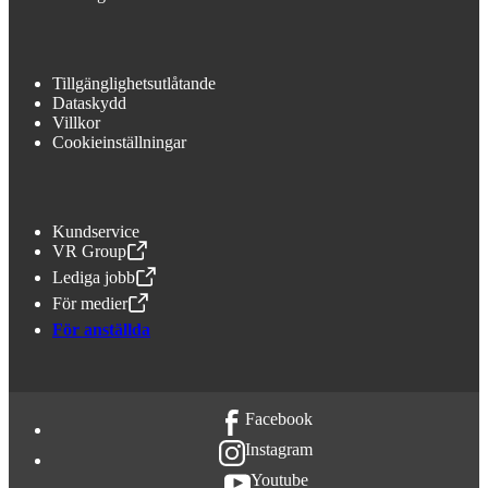
Tillgänglighetsutlåtande
Dataskydd
Villkor
Cookieinställningar
Kundservice
VR Group
,
Öppnas i en ny flik
Lediga jobb
,
Öppnas i en ny flik
För medier
,
Öppnas i en ny flik
För anställda
Facebook
Instagram
Youtube