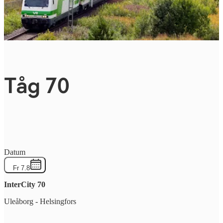
Tåg 70
Datum
Fr 7.8
InterCity
70
Uleåborg
-
Helsingfors