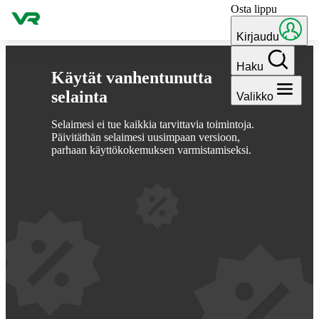
Osta lippu
Hyppää sisältöön
Kirjaudu
Haku
Käytät vanhentunutta
selainta
Valikko
Selaimesi ei tue kaikkia tarvittavia toimintoja.
Päivitäthän selaimesi uusimpaan versioon,
parhaan käyttökokemuksen varmistamiseksi.