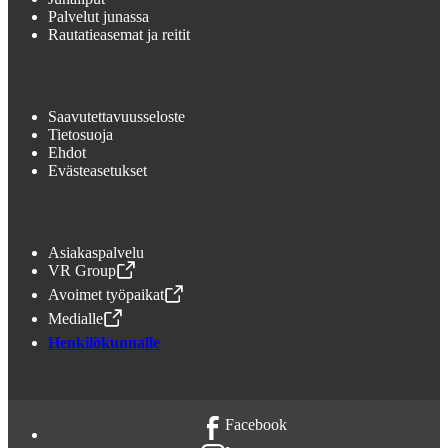
Palvelut junassa
Rautatieasemat ja reitit
Saavutettavuusseloste
Tietosuoja
Ehdot
Evästeasetukset
Asiakaspalvelu
VR Group
,
Avataan uudessa välilehdessä
Avoimet työpaikat
,
Avataan uudessa välilehdessä
Medialle
,
Avataan uudessa välilehdessä
Henkilökunnalle
Facebook