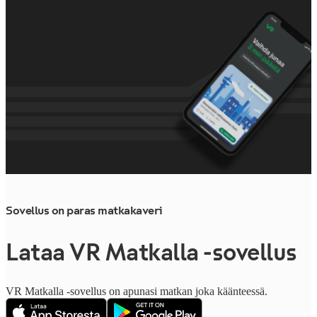
Sovellus on paras matkakaveri
Lataa VR Matkalla -sovellus
VR Matkalla -sovellus on apunasi matkan joka käänteessä.