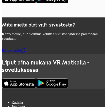
Mitä mieltä olet vr.fi-sivustosta?
Kerro meille, niin voimme kehittää sivustoa yhdessä parempaan
suuntaan.
Kerro meille
,
Avataan uudessa välilehdessä
Liput aina mukana VR Matkalla -
sovelluksessa
Radalla
Junaliput