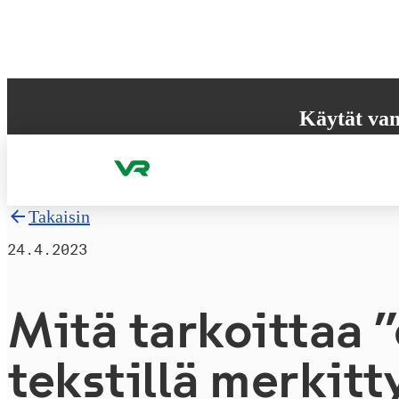
Hyppää sisältöön
Käytät van
Selaimesi ei tue k
käyttökokemuksen
Takaisin
24.4.2023
Mitä tarkoittaa ”e
tekstillä merkitt