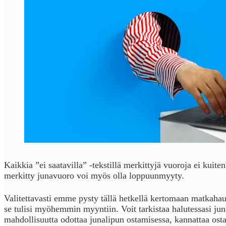
Kaikkia ”ei saatavilla” -tekstillä merkittyjä vuoroja ei kuiten
merkitty junavuoro voi myös olla loppuunmyyty.
Valitettavasti emme pysty tällä hetkellä kertomaan matkahau
se tulisi myöhemmin myyntiin. Voit tarkistaa halutessasi ju
mahdollisuutta odottaa junalipun ostamisessa, kannattaa ostaa