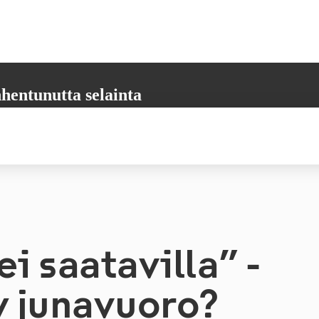
hentunutta selainta
aikkia tarvittavia toimintoja. Päivitäthän selaimesi uusimpaan versioon,
 varmistamiseksi.
i saatavilla” -
y junavuoro?