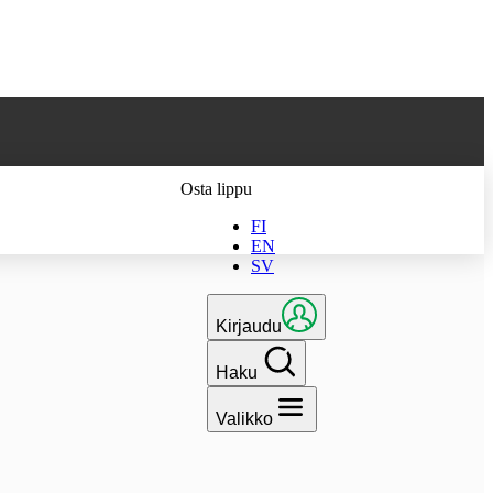
 parhaan
Osta lippu
FI
EN
SV
Kirjaudu
Haku
Valikko