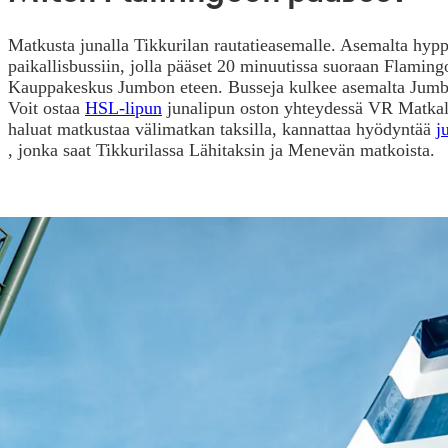
Matkusta junalla Tikkurilan rautatieasemalle. Asemalta hyp
paikallisbussiin, jolla pääset 20 minuutissa suoraan Flaming
Kauppakeskus Jumbon eteen. Busseja kulkee asemalta Jumbo
Voit ostaa
HSL-lipun
junalipun oston yhteydessä VR Matkall
haluat matkustaa välimatkan taksilla, kannattaa hyödyntää
j
, jonka saat Tikkurilassa Lähitaksin ja Menevän matkoista.