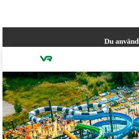
Gå till innehållet
Du använd
Din webbläsare st
versionen för att