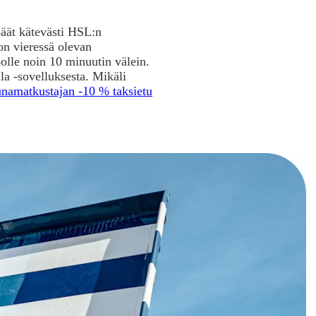
päät kätevästi HSL:n
on vieressä olevan
lle noin 10 minuutin välein.
a -sovelluksesta. Mikäli
unamatkustajan -10 % taksietu