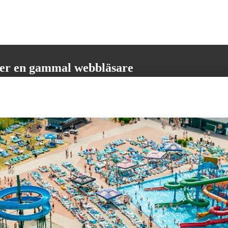
er en gammal webbläsare
öder inte alla nödvändiga funktioner. Vänligen uppdatera din webbläsare
 få den bästa möjliga användarupplevelsen.