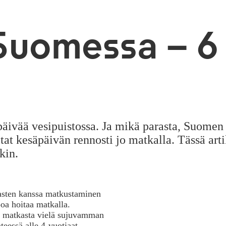
Suomessa – 6
äivää vesipuistossa. Ja mikä parasta, Suomen 
at kesäpäivän rennosti jo matkalla. Tässä arti
kin.
lasten kanssa matkustaminen
poa hoitaa matkalla.
hdä matkasta vielä sujuvamman
teessä alle 4-vuotiaat