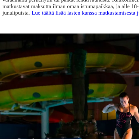
matkustavat maksutta ilman omaa istumapaikkaa, ja alle 18-
junalipuista.
Lue täältä lisää lasten kanssa matkustamisesta 