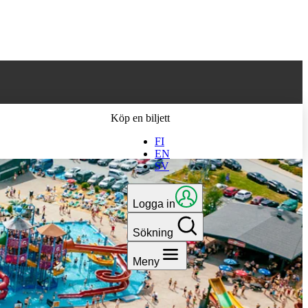
 till den senaste
Köp en biljett
FI
EN
SV
Logga in
Sökning
Meny