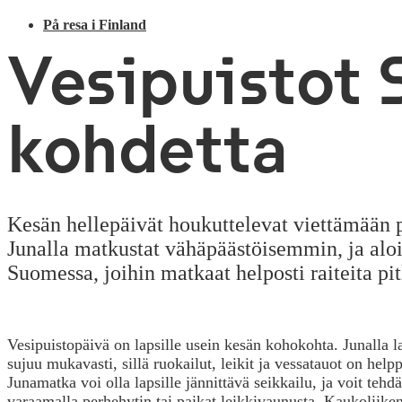
På resa i Finland
Vesipuistot 
kohdetta
Kesän hellepäivät houkuttelevat viettämään p
Junalla matkustat vähäpäästöisemmin, ja aloit
Suomessa, joihin matkaat helposti raiteita pit
Vesipuistopäivä on lapsille usein kesän kohokohta. Junalla 
sujuu mukavasti, sillä ruokailut, leikit ja vessatauot on help
Junamatka voi olla lapsille jännittävä seikkailu, ja voit te
varaamalla perhehytin tai paikat leikkivaunusta. Kaukoliiken