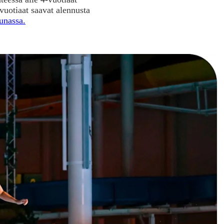
vuotiaat saavat alennusta
junassa.