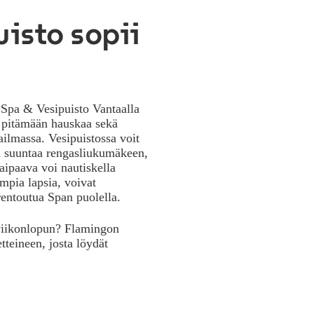
isto sopii
Spa & Vesipuisto Vantaalla
t pitämään hauskaa sekä
ailmassa. Vesipuistossa voit
va suuntaa rengasliukumäkeen,
aipaava voi nautiskella
mpia lapsia, voivat
 rentoutua Span puolella.
 viikonlopun? Flamingon
teineen, josta löydät