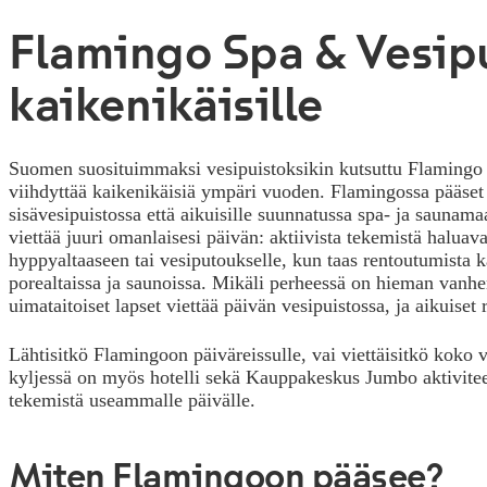
Flamingo Spa & Vesipu
kaikenikäisille
Suomen suosituimmaksi vesipuistoksikin kutsuttu Flamingo 
viihdyttää kaikenikäisiä ympäri vuoden. Flamingossa pääse
sisävesipuistossa että aikuisille suunnatussa spa- ja saunama
viettää juuri omanlaisesi päivän: aktiivista tekemistä halua
hyppyaltaaseen tai vesiputoukselle, kun taas rentoutumista k
porealtaissa ja saunoissa. Mikäli perheessä on hieman vanhe
uimataitoiset lapset viettää päivän vesipuistossa, ja aikuiset
Lähtisitkö Flamingoon päiväreissulle, vai viettäisitkö koko
kyljessä on myös hotelli sekä Kauppakeskus Jumbo aktiviteet
tekemistä useammalle päivälle.
Miten Flamingoon pääsee?