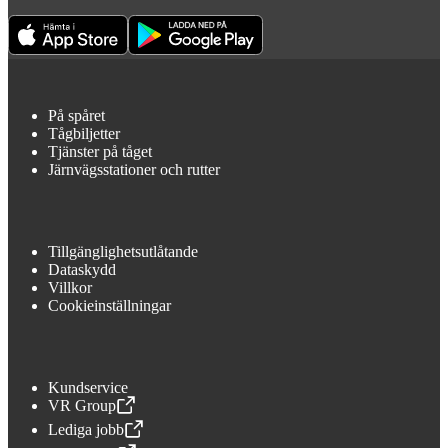
På spåret
Tågbiljetter
Tjänster på tåget
Järnvägsstationer och rutter
Tillgänglighetsutlåtande
Dataskydd
Villkor
Cookieinställningar
Kundservice
VR Group
,
Öppnas i en ny flik
Lediga jobb
,
Öppnas i en ny flik