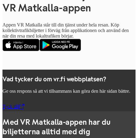
VR Matkalla-appen
Appen VR Matkalla står till din tjänst under hela resan. Köp
kollektivtrafikbiljetter i förväg från applikationen och använd den
när din resa med lokaltrafiken börjar.
Vad tycker du om vr.fi webbplatsen?
Ge oss respons så att vi tillsammans kan göra den här sidan bättre.
Tyck till
,
Öppnas i en ny flik
Med VR Matkalla-appen har du
biljetterna alltid med dig