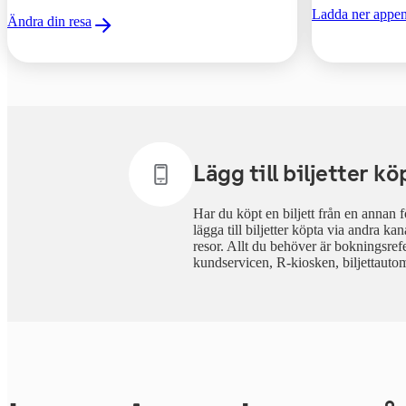
Ladda ner appe
,
Öppnas i en ny 
Ändra din resa
Lägg till biljetter k
Har du köpt en biljett från en annan 
lägga till biljetter köpta via andra ka
resor. Allt du behöver är bokningsref
kundservicen, R-kiosken, biljettauto