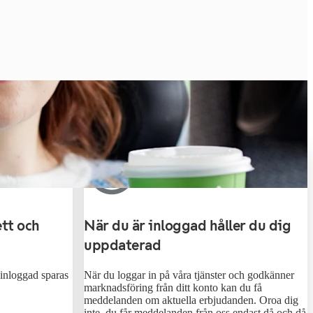
ett och
När du är inloggad håller du dig
uppdaterad
 inloggad sparas
När du loggar in på våra tjänster och godkänner
marknadsföring från ditt konto kan du få
meddelanden om aktuella erbjudanden. Oroa dig
inte, du får meddelanden från oss endast då och då