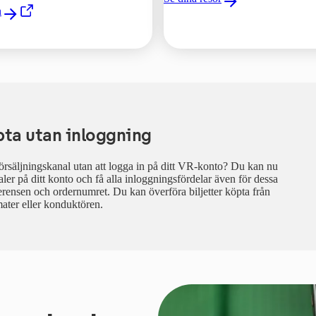
n
flik
öpta utan inloggning
försäljningskanal utan att logga in på ditt VR-konto? Du kan nu
naler på ditt konto och få alla inloggningsfördelar även för dessa
erensen och ordernumret. Du kan överföra biljetter köpta från
mater eller konduktören.