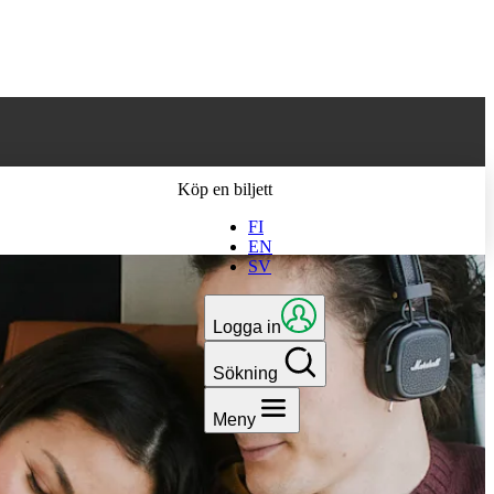
 till den senaste
Köp en biljett
FI
EN
SV
Logga in
Sökning
Meny