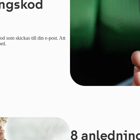
ångskod
d som skickas till din e-post. Att
ord.
8 anledning