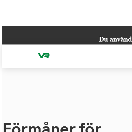
Gå till innehållet
Du använd
Din webbläsare st
versionen för att
Förmåner för