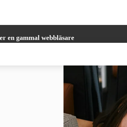
er en gammal webbläsare
öder inte alla nödvändiga funktioner. Vänligen uppdatera din webbläsare
 få den bästa möjliga användarupplevelsen.