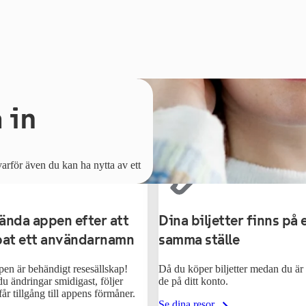
 in
arför även du kan ha nytta av ett
ända appen efter att
Dina biljetter finns på 
pat ett användarnamn
samma ställe
en är behändigt resesällskap!
Då du köper biljetter medan du är
 ändringar smidigast, följer
de på ditt konto.
år tillgång till appens förmåner.
Se dina resor