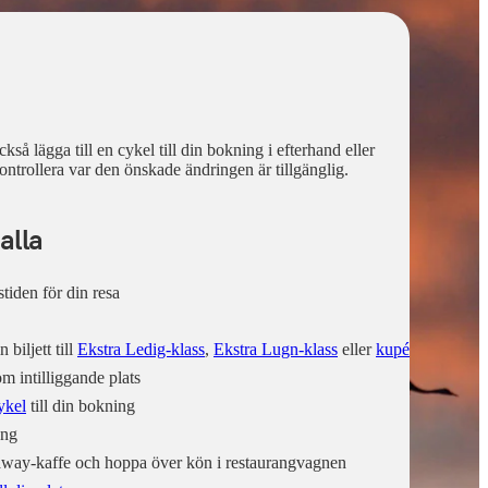
kså lägga till en cykel till din bokning i efterhand eller
kontrollera var den önskade ändringen är tillgänglig.
alla
iden för din resa
biljett till
Ekstra Ledig-klass
,
Ekstra Lugn-klass
eller
kupé
om intilliggande plats
ykel
till din bokning
ång
 away-kaffe och hoppa över kön i restaurangvagnen