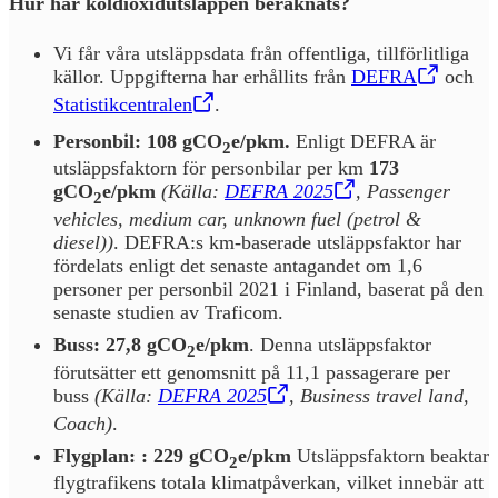
Hur har koldioxidutsläppen beräknats?
Vi får våra utsläppsdata från offentliga, tillförlitliga
källor. Uppgifterna har erhållits från
DEFRA
,
Öppnas i en ny flik
och
Statistikcentralen
,
Öppnas i en ny flik
.
Personbil: 108 gCO
e/pkm.
Enligt DEFRA är
2
utsläppsfaktorn för personbilar per km
173
gCO
e/pkm
(Källa:
DEFRA 2025
,
Öppnas i en ny flik
, Passenger
2
vehicles, medium car, unknown fuel (petrol &
diesel))
. DEFRA:s km-baserade utsläppsfaktor har
fördelats enligt det senaste antagandet om 1,6
personer per personbil 2021 i Finland, baserat på den
senaste studien av Traficom.
Buss:
27,8 gCO
e/pkm
. Denna utsläppsfaktor
2
förutsätter ett genomsnitt på 11,1 passagerare per
buss
(Källa:
DEFRA 2025
,
Öppnas i en ny flik
, Business travel land,
Coach)
.
Flygplan: : 229 gCO
e/pkm
Utsläppsfaktorn beaktar
2
flygtrafikens totala klimatpåverkan, vilket innebär att