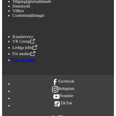
Tillgänglighetsutlåtande
Dataskydd
Villkor
Cookieinställningar
Kundservice
VR Group
,
Öppnas i en ny flik
Lediga jobb
,
Öppnas i en ny flik
För medier
,
Öppnas i en ny flik
För anställda
Facebook
Instagram
Youtube
TikTok