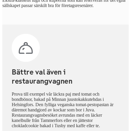
Ekstra-klassens lugn och kupéerna som kan reserveras för det egna
sällskapet passar särskilt bra för företagsresenärer.
Bättre val även i
restaurangvagnen
Prova till exempel vår läckra paj med tomat och
bondbönor, bakad på Minnan juustokakkutehdas i
Helsingfors. Den fylliga veganska tomat-pestopastan är
däremot handgjord av kockar som bor i Juva.
Restaurangvagnsbesöket avrundas med en läcker
kanelbulle från Tammerfors eller en jättestor
chokladcookie bakad i Tusby med kaffe eller te.