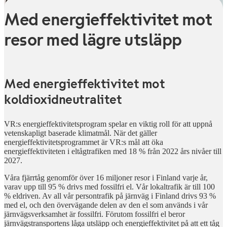
Med energieffektivitet mot
resor med lägre utsläpp
Med energieffektivitet mot
koldioxidneutralitet
VR:s energieffektivitetsprogram spelar en viktig roll för att uppnå
vetenskapligt baserade klimatmål. När det gäller
energieffektivitetsprogrammet är VR:s mål att öka
energieffektiviteten i eltågtrafiken med 18 % från 2022 års nivåer till
2027.
Våra fjärrtåg genomför över 16 miljoner resor i Finland varje år,
varav upp till 95 % drivs med fossilfri el. Vår lokaltrafik är till 100
% eldriven. Av all vår persontrafik på järnväg i Finland drivs 93 %
med el, och den övervägande delen av den el som används i vår
järnvägsverksamhet är fossilfri. Förutom fossilfri el beror
järnvägstransportens låga utsläpp och energieffektivitet på att ett tåg