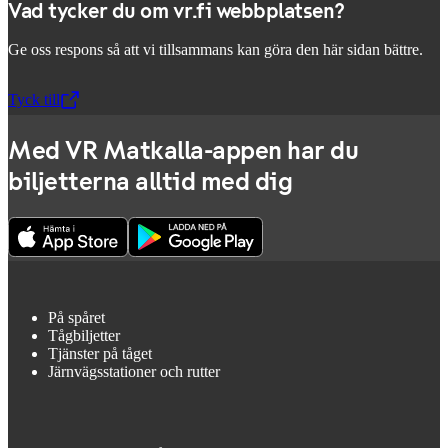
Vad tycker du om vr.fi webbplatsen?
Ge oss respons så att vi tillsammans kan göra den här sidan bättre.
Tyck till
,
Öppnas i en ny flik
Med VR Matkalla-appen har du
biljetterna alltid med dig
På spåret
Tågbiljetter
Tjänster på tåget
Järnvägsstationer och rutter