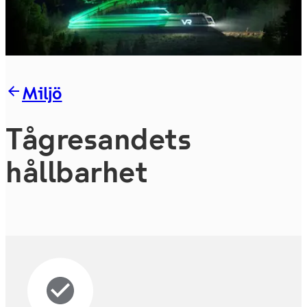
Miljö
Tågre­san­dets
hållbarhet