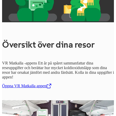
Översikt över dina resor
VR Matkalla -appens Ett år på spåret sammanfattar dina
reseuppgifter och berättar hur mycket koldioxidutsläpp som dina
resor har orsakat jämfört med andra färdsätt. Kolla in dina uppgifter i
appen!
Öppna VR Matkalla appen
,
Öppnas i en ny flik