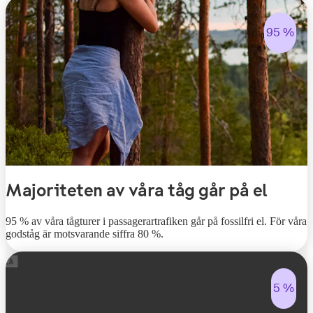
95 %
Majoriteten av våra tåg går på el
95 % av våra tågturer i passagerartrafiken går på fossilfri el. För våra
godståg är motsvarande siffra 80 %.
5 %