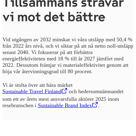
Tillsammans strävar
vi mot det bättre
Vid utgången av 2032 minskar vi våra utsläpp med 50,4 %
från 2022 års nivå, och vi siktar på att nå netto noll-utsläpp
senast 2040. Vi fokuserar på att förbättra
energieffektiviteten med 18 % till år 2027 jämfört med
2022. Dessutom främjar vi materialeffektivitet genom att
höja vår återvinningsgrad till 80 procent.
Vi är stolta över att bära märket
Sustainable Travel Finland
,
Öppnas i en ny flik
och hedersomnämnandet
som ett av årets mest ansvarsfulla aktörer 2025 inom
resebranschen i
Sustainable Brand Index
,
Öppnas i en ny flik
.