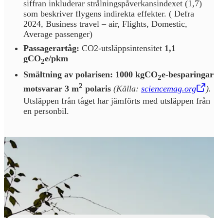
siffran inkluderar strålningspåverkansindexet (1,7)
som beskriver flygens indirekta effekter. ( Defra
2024, Business travel – air, Flights, Domestic,
Average passenger)
Passagerartåg:
CO2-utsläppsintensitet
1,1
gCO
e/pkm
2
Smältning av polarisen: 1000 kgCO
e-besparingar
2
2
motsvarar 3 m
polaris
(Källa:
sciencemag.org
,
Öppnas i en ny flik
).
Utsläppen från tåget har jämförts med utsläppen från
en personbil.