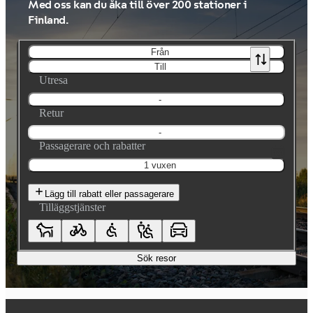
Med oss kan du åka till över 200 stationer i
Finland.
Från
Till
Utresa
-
Retur
-
Passagerare och rabatter
1 vuxen
Lägg till rabatt eller passagerare
Tilläggstjänster
Sök resor