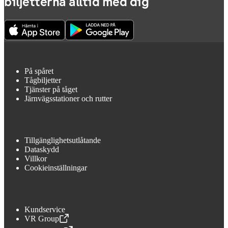
biljetterna alltid med dig
På spåret
Tågbiljetter
Tjänster på tåget
Järnvägsstationer och rutter
Tillgänglighetsutlåtande
Dataskydd
Villkor
Cookieinställningar
Kundservice
VR Group
,
Öppnas i en ny flik