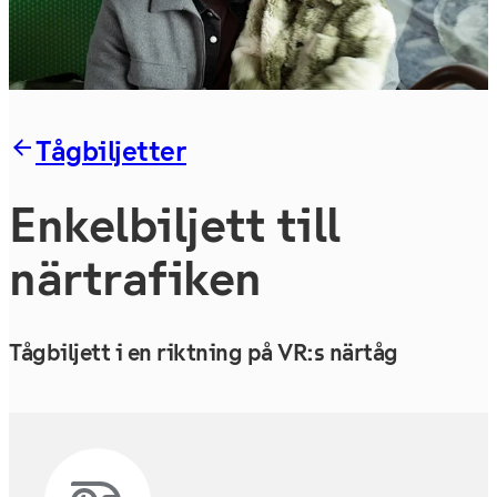
Tågbiljetter
En­kel­bil­jett till
närtrafiken
Tågbiljett i en riktning på VR:s närtåg