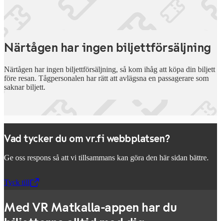
Närtågen har ingen biljettförsäljning
Närtågen har ingen biljettförsäljning, så kom ihåg att köpa din biljett
före resan. Tågpersonalen har rätt att avlägsna en passagerare som
saknar biljett.
Vad tycker du om vr.fi webbplatsen?
Ge oss respons så att vi tillsammans kan göra den här sidan bättre.
Tyck till
,
Öppnas i en ny flik
Med VR Matkalla-appen har du