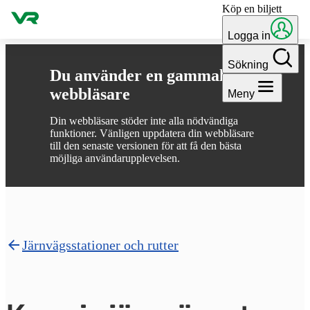
Köp en biljett
Gå till innehållet
Logga in
Sökning
Du använder en gammal
webbläsare
Meny
Din webbläsare stöder inte alla nödvändiga
funktioner. Vänligen uppdatera din webbläsare
till den senaste versionen för att få den bästa
möjliga användarupplevelsen.
Järnvägsstationer och rutter