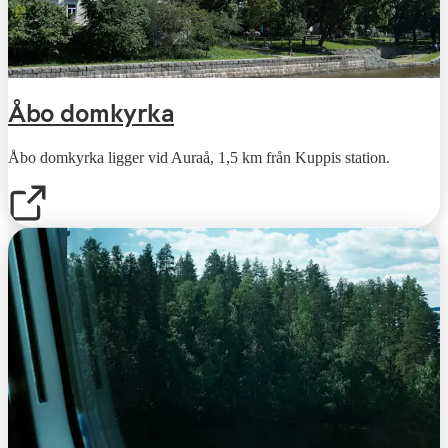
Åbo domkyrka
Åbo domkyrka ligger vid Auraå, 1,5 km från Kuppis station.