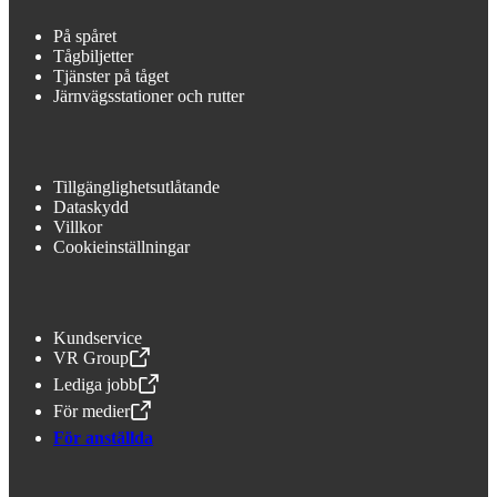
På spåret
Tågbiljetter
Tjänster på tåget
Järnvägsstationer och rutter
Tillgänglighetsutlåtande
Dataskydd
Villkor
Cookieinställningar
Kundservice
VR Group
,
Öppnas i en ny flik
Lediga jobb
,
Öppnas i en ny flik
För medier
,
Öppnas i en ny flik
För anställda