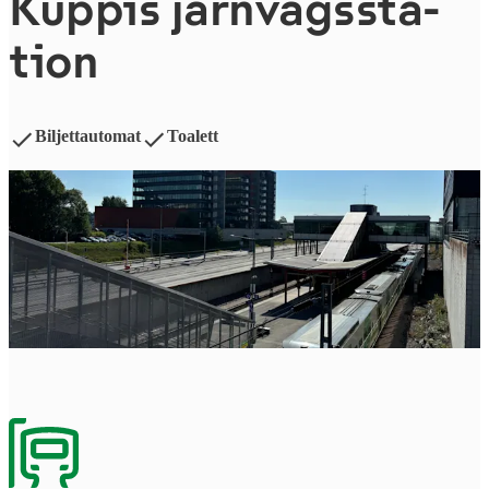
Kuppis järn­vägs­sta­
tion
Biljettautomat
Toalett