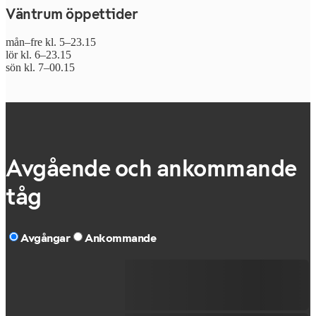
Väntrum öppettider
mån–fre kl. 5–23.15
lör kl. 6–23.15
sön kl. 7–00.15
Avgående och ankommande
tåg
Avgångar
Ankommande