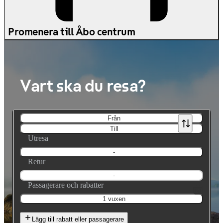
Promenera till Åbo centrum
Vart ska du resa?
Från
Till
Utresa
-
Retur
-
Passagerare och rabatter
1 vuxen
Lägg till rabatt eller passagerare