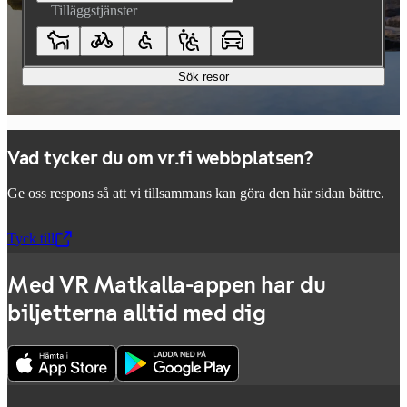
Tilläggstjänster
Sök resor
Vad tycker du om vr.fi webbplatsen?
Ge oss respons så att vi tillsammans kan göra den här sidan bättre.
Tyck till
,
Öppnas i en ny flik
Med VR Matkalla-appen har du
biljetterna alltid med dig