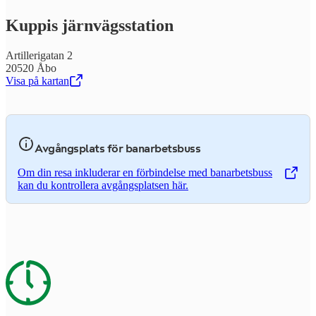
Kuppis järn­vägs­sta­tion
Artillerigatan 2
20520 Åbo
Visa på kartan
,
Öppnas i en ny flik
Avgångsplats för banarbetsbuss
Om din resa inkluderar en förbindelse med banarbetsbuss
,
Öppnas i en ny flik
kan du kontrollera avgångsplatsen här.