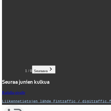
1
/
0
Seuraava
Seuraa junien kulkua
Radalla-sivulle
Liikennetietojen lähde Fintraffic / digitraffic.
,
Avataan uudessa välilehdessä