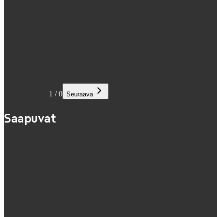
1
/
0
Seuraava
Saapuvat