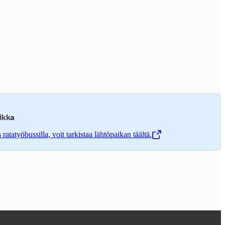
ikka
atatyöbussilla, voit tarkistaa lähtöpaikan täältä.
ä