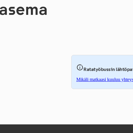
a­se­ma
Ratatyöbussin lähtöpa
Mikäli matkaasi kuuluu yhteys r
,
Avataan uudessa välilehdess