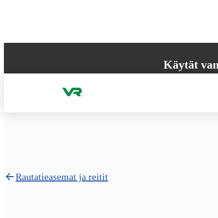
Hyppää sisältöön
Käytät van
Selaimesi ei tue k
käyttökokemuksen
Rautatieasemat ja reitit