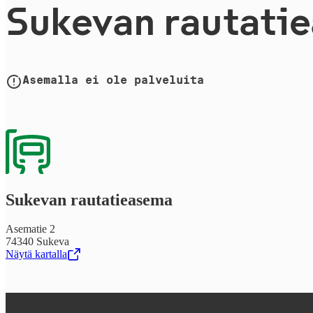
Sukevan rau­ta­tie­
Asemalla ei ole palveluita
Sukevan rau­ta­tie­a­se­ma
Asematie 2
74340 Sukeva
Näytä kartalla
,
Avataan uudessa välilehdessä