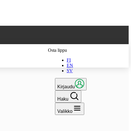
 parhaan
Osta lippu
FI
EN
SV
Kirjaudu
Haku
Valikko