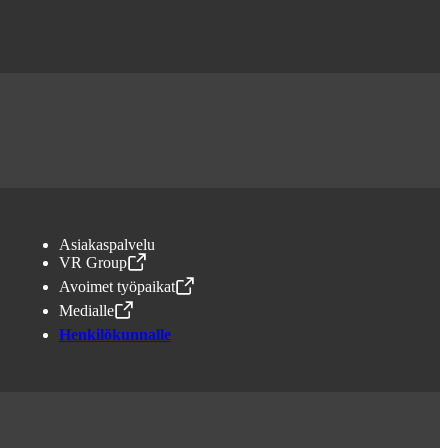
Asiakaspalvelu
VR Group
,
Avataan uudessa välilehdessä
Avoimet työpaikat
,
Avataan uudessa välilehdessä
Medialle
,
Avataan uudessa välilehdessä
Henkilökunnalle