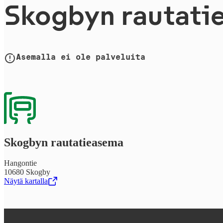
Skogbyn rau­ta­tie
Asemalla ei ole palveluita
Skogbyn rau­ta­tie­a­se­ma
Hangontie
10680 Skogby
Näytä kartalla
,
Avataan uudessa välilehdessä