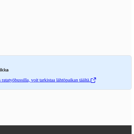
ikka
atatyöbussilla, voit tarkistaa lähtöpaikan täältä.
ä