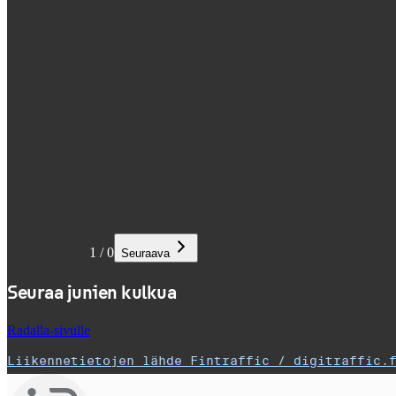
1
/
0
Seuraava
Seuraa junien kulkua
Radalla-sivulle
Liikennetietojen lähde Fintraffic / digitraffic.
,
Avataan uudessa välilehdessä