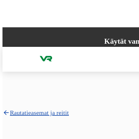
Hyppää sisältöön
Käytät van
Selaimesi ei tue k
käyttökokemuksen
Rautatieasemat ja reitit