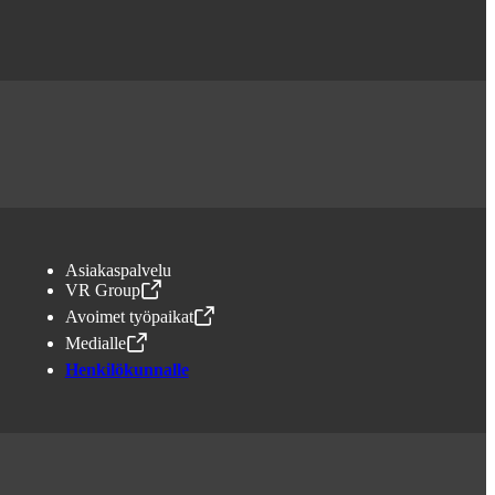
Asiakaspalvelu
VR Group
,
Avataan uudessa välilehdessä
Avoimet työpaikat
,
Avataan uudessa välilehdessä
Medialle
,
Avataan uudessa välilehdessä
Henkilökunnalle