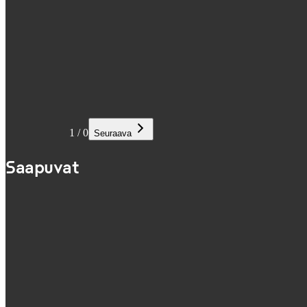
1
/
0
Seuraava
Saapuvat