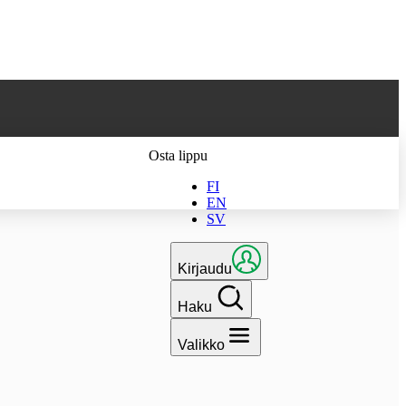
 parhaan
Osta lippu
FI
EN
SV
Kirjaudu
Haku
Valikko