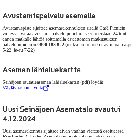
Avustamispalvelu asemalla
Avustamispiste sijaitsee asemarakennuksen sisällä Café Picnicin
vieressä.
Varaa avustamispalvelu puhelimitse viimeistään 24 tuntia
ennen matkalle lähtöä soittamalla esteettömän matkustuksen
palvelunumeroon
0800 188 822
(maksuton numero, avoinna ma-pe
5-22, la-su 7-22)
.
Aseman lähialuekartta
Seinäjoen rautatieaseman lähialuekartan (pdf) löydät
Väyläviraston sivulta
,
Avataan uudessa välilehdessä
.
Uusi Seinäjoen Asematalo avautui
4.12.2024
Uusi asemarakennus sijaitsee aivan vanhan vieressä osoitteessa
Ruukintie 2
. Uuden Asematalon odotustila on auki ympäri