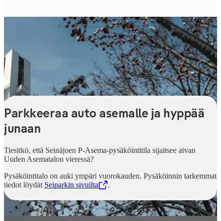
Parkkeeraa auto asemalle ja hyppää
junaan
Tiesitkö, että Seinäjoen P-Asema-pysäköintitila sijaitsee aivan
Uuden Asematalon vieressä?
Pysäköintitalo on auki ympäri vuorokauden. Pysäköinnin tarkemmat
tiedot löydät
Seiparkin sivuilta
,
Avataan uudessa välilehdessä
.