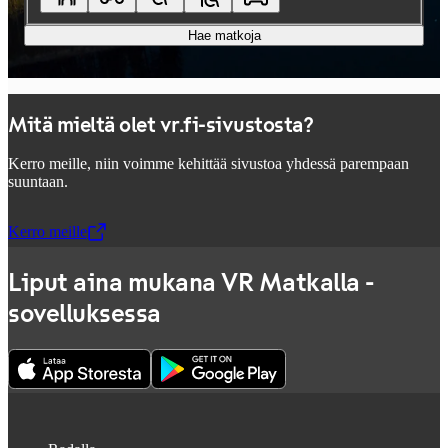
Hae matkoja
Mitä mieltä olet vr.fi-sivustosta?
Kerro meille, niin voimme kehittää sivustoa yhdessä parempaan
suuntaan.
Kerro meille
,
Avataan uudessa välilehdessä
Liput aina mukana VR Matkalla -
sovelluksessa