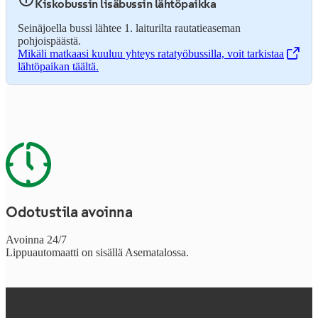
Kiskobussin lisäbussin lähtöpaikka
Seinäjoella bussi lähtee 1. laiturilta rautatieaseman
pohjoispäästä.
Mikäli matkaasi kuuluu yhteys ratatyöbussilla, voit tarkistaa
,
Avataan uudessa välilehdessä
lähtöpaikan täältä.
Odotustila avoinna
Avoinna 24/7
Lippuautomaatti on sisällä Asematalossa.