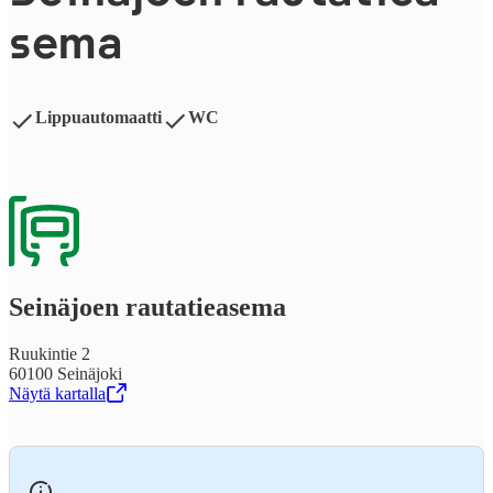
se­ma
Lippuautomaatti
WC
Seinäjoen rau­ta­tie­a­se­ma
Ruukintie 2
60100 Seinäjoki
Näytä kartalla
,
Avataan uudessa välilehdessä