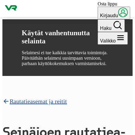
Osta lippu
Hyppää sisältöön
Kirjaudu
Haku
Käytät vanhentunutta
selainta
Valikko
Selaimesi ei tue kaikkia tarvittavia toimintoja.
Päivitäthän selaimesi uusimpaan versioon,
parhaan käyttökokemuksen varmistamiseksi.
Rautatieasemat ja reitit
Seinäjoen rau­ta­tie­a­