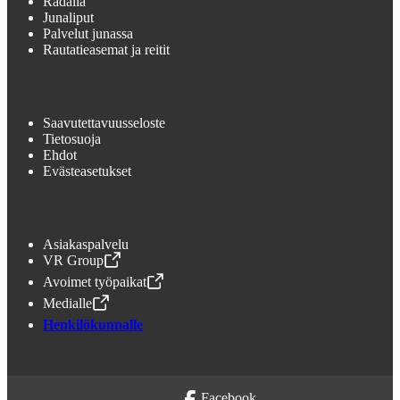
Radalla
Junaliput
Palvelut junassa
Rautatieasemat ja reitit
Saavutettavuusseloste
Tietosuoja
Ehdot
Evästeasetukset
Asiakaspalvelu
VR Group
,
Avataan uudessa välilehdessä
Avoimet työpaikat
,
Avataan uudessa välilehdessä
Medialle
,
Avataan uudessa välilehdessä
Henkilökunnalle
Facebook