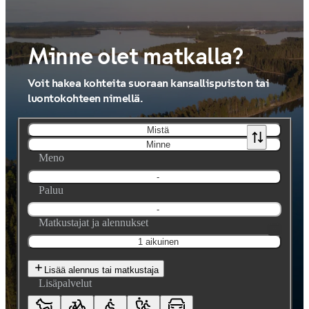
Minne olet matkalla?
Voit hakea kohteita suoraan kansallispuiston tai
luontokohteen nimellä.
Mistä
Minne
Meno
-
Paluu
-
Matkustajat ja alennukset
1 aikuinen
Lisää alennus tai matkustaja
Lisäpalvelut