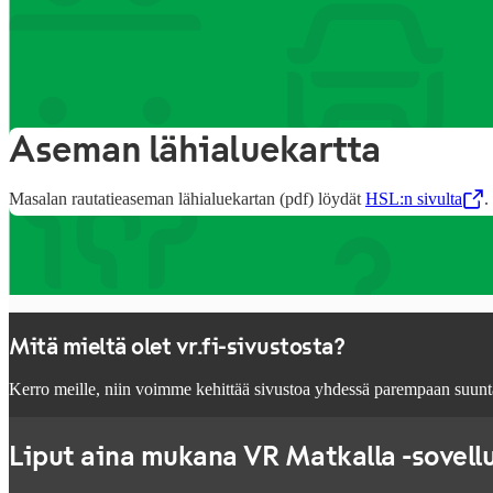
Tietoa aseman palvelu
Aseman lähialuekartta
Masalan rautatieaseman lähialuekartan (pdf) löydät
HSL:n sivulta
,
Avataan uudessa 
.
Mitä mieltä olet vr.fi-sivustosta?
Kerro meille, niin voimme kehittää sivustoa yhdessä parempaan suunt
Liput aina mukana VR Matkalla -sovell