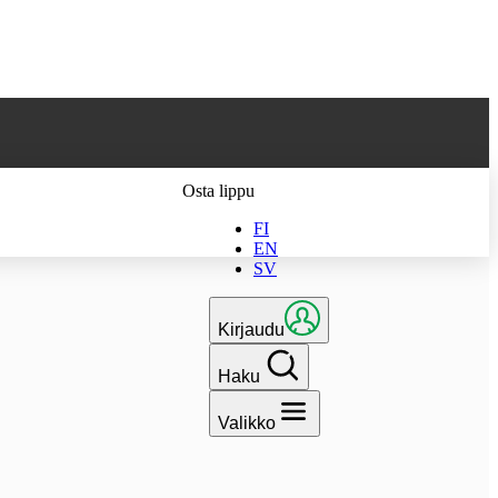
 parhaan
Osta lippu
FI
EN
SV
Kirjaudu
Haku
Valikko