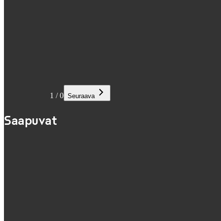
1
/
0
Seuraava
Saapuvat