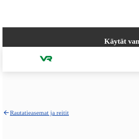
Hyppää sisältöön
Käytät van
Selaimesi ei tue k
käyttökokemuksen
Rautatieasemat ja reitit