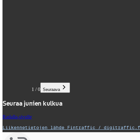
1
/
0
Seuraava
Seuraa junien kulkua
Radalla-sivulle
Liikennetietojen lähde Fintraffic / digitraffic.
,
Avataan uudessa välilehdessä