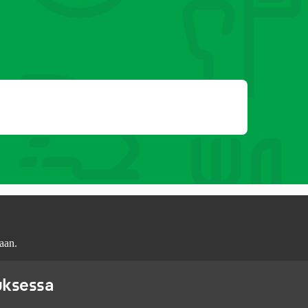
ista
välilehdessä
aan.
uksessa