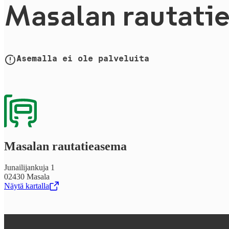
Masalan rau­ta­tie
Asemalla ei ole palveluita
Masalan rau­ta­tie­a­se­ma
Junailijankuja 1
02430 Masala
Näytä kartalla
,
Avataan uudessa välilehdessä