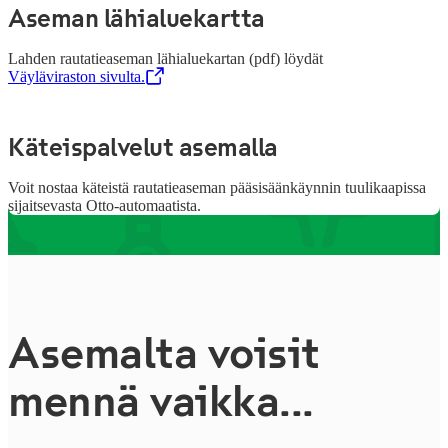
Aseman lähialuekartta
Lahden rautatieaseman lähialuekartan (pdf) löydät
Väyläviraston sivulta.
,
Avataan uudessa välilehdessä
Käteispalvelut asemalla
Voit nostaa käteistä rautatieaseman pääsisäänkäynnin tuulikaapissa
sijaitsevasta Otto-automaatista.
Asemalta voisit
mennä vaikka...