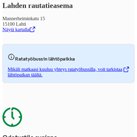
Lahden rau­ta­tie­a­se­ma
Mannerheiminkatu 15
15100 Lahti
Näytä kartalla
,
Avataan uudessa välilehdessä
Ratatyöbussin lähtöpaikka
Mikäli matkaasi kuuluu yhteys ratatyöbussilla, voit tarkistaa
,
Avataan uudessa välilehdessä
lähtöpaikan täältä.