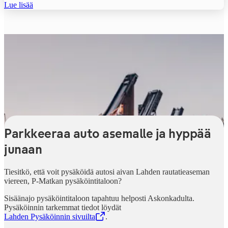
Lue lisää
Parkkeeraa auto asemalle ja hyppää
junaan
Tiesitkö, että voit pysäköidä autosi aivan Lahden rautatieaseman
viereen, P-Matkan pysäköintitaloon?
Sisäänajo pysäköintitaloon tapahtuu helposti Askonkadulta.
Pysäköinnin tarkemmat tiedot löydät
Lahden Pysäköinnin sivuilta
,
Avataan uudessa välilehdessä
.