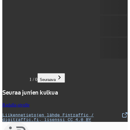
1
/
0
Seuraava
Seuraa junien kulkua
Radalla-sivulle
Liikennetietojen lähde Fintraffic /
,
Avataan uudessa välilehdessä
digitraffic.fi, lisenssi CC 4.0 BY