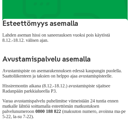
Tietoa aseman palveluista
Esteettömyys asemalla
Lahden aseman hissi on saneerauksen vuoksi pois käytöstä
8.12.-18.12. välisen ajan.
Avustamispalvelu asemalla
Avustamispiste on asemarakennuksen edessä kaupungin puolella.
Saattoliikenteen ja taksien on helppo ajaa avustamispisteelle.
Hissiremontin aikana (8.12.-18.12.) avustamispiste sijaitsee
Radanpään parkkialueella P3.
Varaa avustamispalvelu puhelimitse viimeistään 24 tuntia ennen
matkalle lähtöä soittamalla esteettömän matkustuksen
palvelunumeroon
0800 188 822
(maksuton numero, avoinna ma-pe
5-22, la-su 7-22)
.