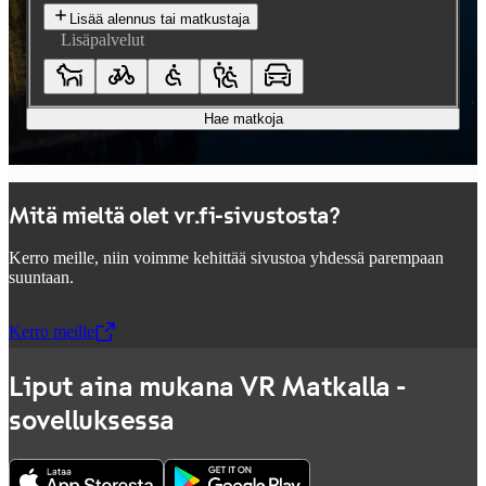
Lisää alennus tai matkustaja
Lisäpalvelut
Hae matkoja
Mitä mieltä olet vr.fi-sivustosta?
Kerro meille, niin voimme kehittää sivustoa yhdessä parempaan
suuntaan.
Kerro meille
,
Avataan uudessa välilehdessä
Liput aina mukana VR Matkalla -
sovelluksessa