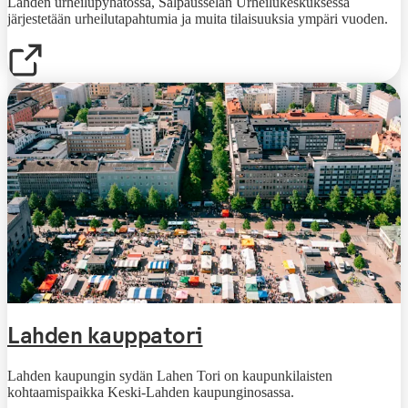
Lahden urheilupyhätössä, Salpausselän Urheilukeskuksessa
järjestetään urheilutapahtumia ja muita tilaisuuksia ympäri vuoden.
Lahden kauppatori
Lahden kaupungin sydän Lahen Tori on kaupunkilaisten
kohtaamispaikka Keski-Lahden kaupunginosassa.