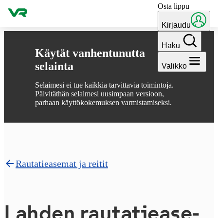
Osta lippu
Hyppää sisältöön
Kirjaudu
Haku
Käytät vanhentunutta
selainta
Valikko
Selaimesi ei tue kaikkia tarvittavia toimintoja.
Päivitäthän selaimesi uusimpaan versioon,
parhaan käyttökokemuksen varmistamiseksi.
Rautatieasemat ja reitit
Lahden rau­ta­tie­a­se­