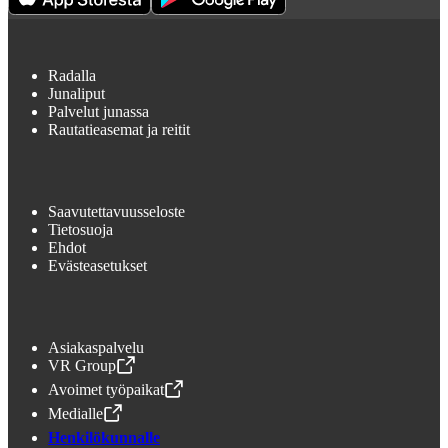
Radalla
Junaliput
Palvelut junassa
Rautatieasemat ja reitit
Saavutettavuusseloste
Tietosuoja
Ehdot
Evästeasetukset
Asiakaspalvelu
VR Group
,
Avataan uudessa välilehdessä
Avoimet työpaikat
,
Avataan uudessa välilehdessä
Medialle
,
Avataan uudessa välilehdessä
Henkilökunnalle