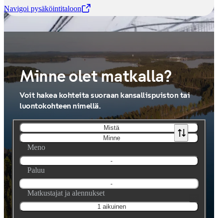
Navigoi pysäköintitaloon
,
Avataan uudessa välilehdessä
Minne olet matkalla?
Voit hakea kohteita suoraan kansallispuiston tai
luontokohteen nimellä.
Mistä
Minne
Meno
-
Paluu
-
Matkustajat ja alennukset
1 aikuinen