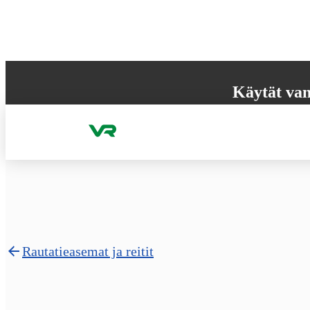
Hyppää sisältöön
Käytät van
Selaimesi ei tue k
käyttökokemuksen
Rautatieasemat ja reitit