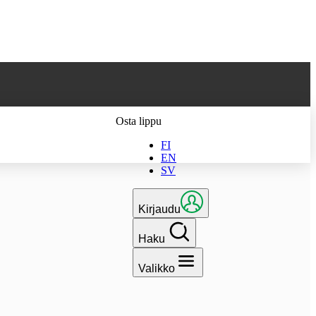
 parhaan
Osta lippu
FI
EN
SV
Kirjaudu
Haku
Valikko