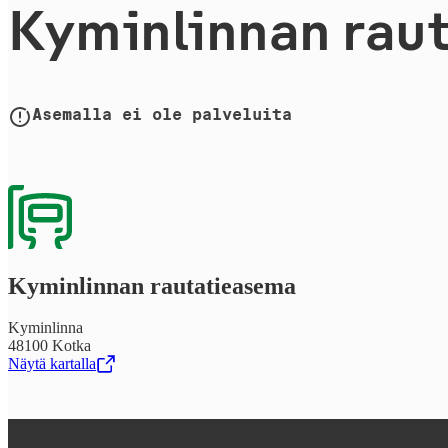
Kyminlinnan rau­ta
Asemalla ei ole palveluita
Kyminlinnan rau­ta­tie­a­se­ma
Kyminlinna
48100 Kotka
Näytä kartalla
,
Avataan uudessa välilehdessä