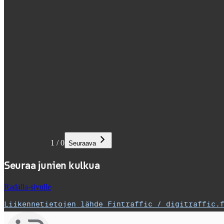
1
/
0
Seuraava
Seuraa junien kulkua
Radalla-sivulle
Liikennetietojen lähde Fintraffic / digitraffic.
,
Avataan uudessa välilehdessä