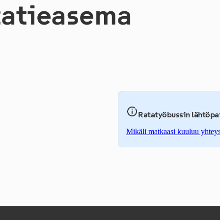
­tie­a­se­ma
Ratatyöbussin lähtöpa
Mikäli matkaasi kuuluu yhteys r
,
Avataan uudessa välilehdess