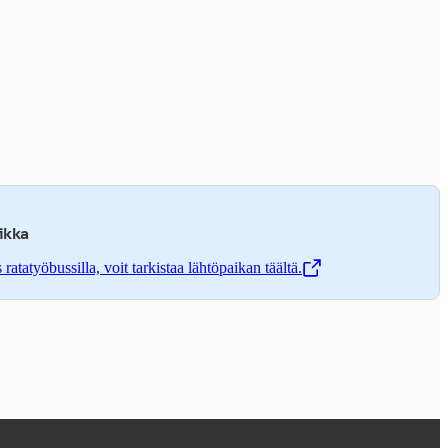
ikka
atatyöbussilla, voit tarkistaa lähtöpaikan täältä.
ä