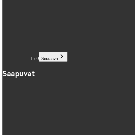
1
/
0
Seuraava
Saapuvat