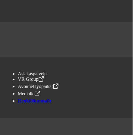
Asiakaspalvelu
VR Group
,
Avataan uudessa välilehdessä
Avoimet työpaikat
,
Avataan uudessa välilehdessä
Medialle
,
Avataan uudessa välilehdessä
Henkilökunnalle