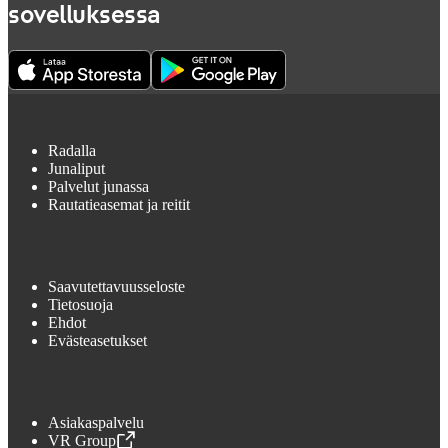
sovelluksessa
Radalla
Junaliput
Palvelut junassa
Rautatieasemat ja reitit
Saavutettavuusseloste
Tietosuoja
Ehdot
Evästeasetukset
Asiakaspalvelu
VR Group
,
Avataan uudessa välilehdessä