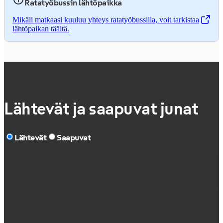
Ratatyöbussin lähtöpaikka
Mikäli matkaasi kuuluu yhteys ratatyöbussilla, voit tarkistaa
,
Avataan uudessa välilehdessä
lähtöpaikan täältä.
Lähtevät ja saapuvat junat
Lähtevät
Saapuvat