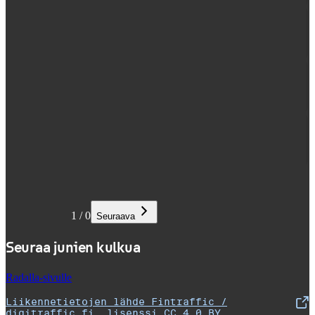
1
/
0
Seuraava
Seuraa junien kulkua
Radalla-sivulle
Liikennetietojen lähde Fintraffic /
,
Avataan uudessa välilehdessä
digitraffic.fi, lisenssi CC 4.0 BY