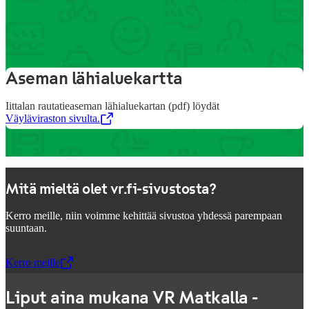
Tietoa aseman palveluista
Aseman lähialuekartta
Iittalan rautatieaseman lähialuekartan (pdf) löydät
Väyläviraston sivulta.
,
Avataan uudessa välilehdessä
Mitä mieltä olet vr.fi-sivustosta?
Kerro meille, niin voimme kehittää sivustoa yhdessä parempaan
suuntaan.
Kerro meille
,
Avataan uudessa välilehdessä
Liput aina mukana VR Matkalla -