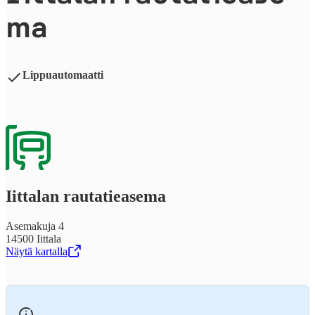
ma
Lippuautomaatti
Iittalan rau­ta­tie­a­se­ma
Asemakuja 4
14500 Iittala
Näytä kartalla
,
Avataan uudessa välilehdessä