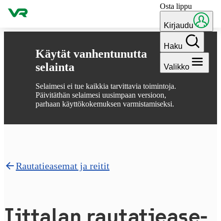
Osta lippu
Hyppää sisältöön
Kirjaudu
Haku
Käytät vanhentunutta
selainta
Valikko
Selaimesi ei tue kaikkia tarvittavia toimintoja.
Päivitäthän selaimesi uusimpaan versioon,
parhaan käyttökokemuksen varmistamiseksi.
Rautatieasemat ja reitit
Iittalan rau­ta­tie­a­se­