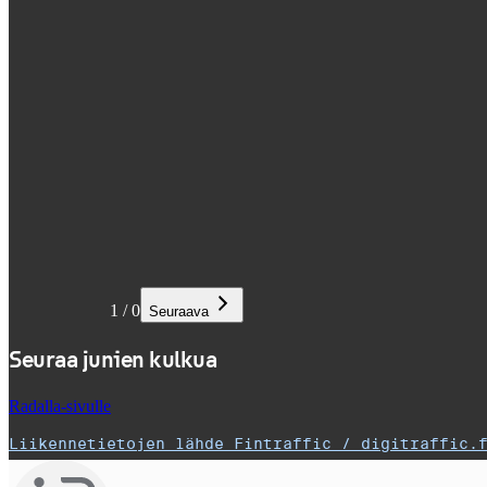
1
/
0
Seuraava
Seuraa junien kulkua
Radalla-sivulle
Liikennetietojen lähde Fintraffic / digitraffic.
,
Avataan uudessa välilehdessä