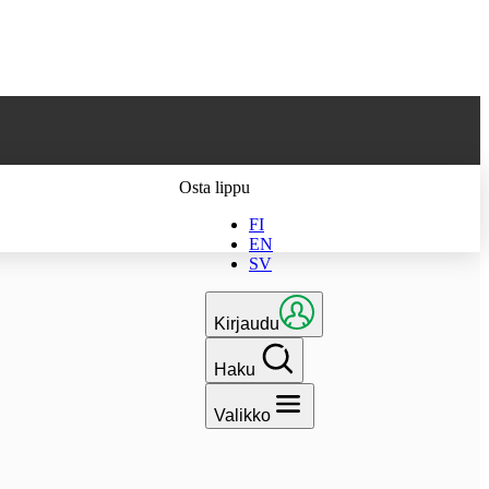
 parhaan
Osta lippu
FI
EN
SV
Kirjaudu
Haku
Valikko