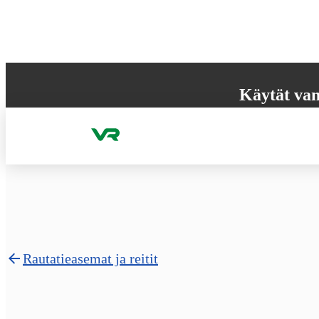
Hyppää sisältöön
Käytät van
Selaimesi ei tue k
käyttökokemuksen
Rautatieasemat ja reitit