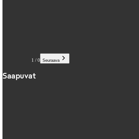
1
/
0
Seuraava
Saapuvat