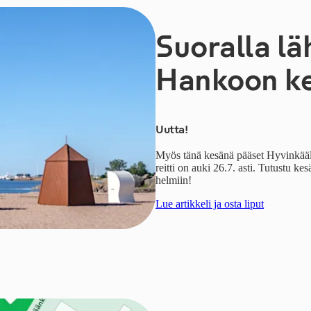
Suoralla lä
Hankoon ke
Uutta!
Myös tänä
kesänä pääset Hyvinkääl
reitti on auki 26.7. asti. Tutustu k
helmiin!
Lue artikkeli ja osta liput