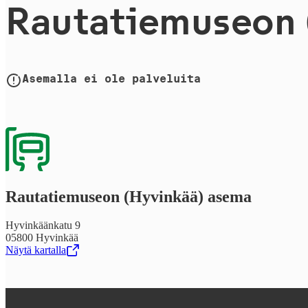
Rau­ta­tie­museo
Asemalla ei ole palveluita
Rau­ta­tie­museon (Hyvinkää) asema
Hyvinkäänkatu 9
05800 Hyvinkää
Näytä kartalla
,
Avataan uudessa välilehdessä