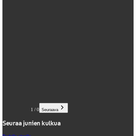
1
/
0
Seuraava
Seuraa junien kulkua