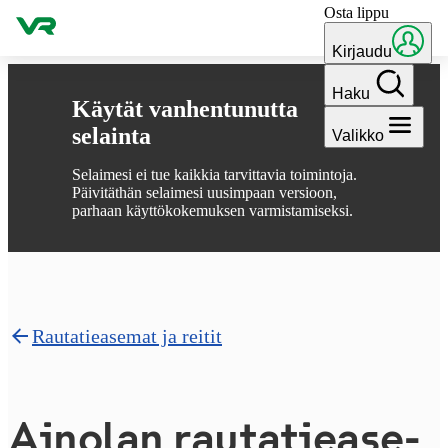
Osta lippu
Hyppää sisältöön
Kirjaudu
Haku
Käytät vanhentunutta
selainta
Valikko
Selaimesi ei tue kaikkia tarvittavia toimintoja.
Päivitäthän selaimesi uusimpaan versioon,
parhaan käyttökokemuksen varmistamiseksi.
Rautatieasemat ja reitit
Ainolan rau­ta­tie­a­se­