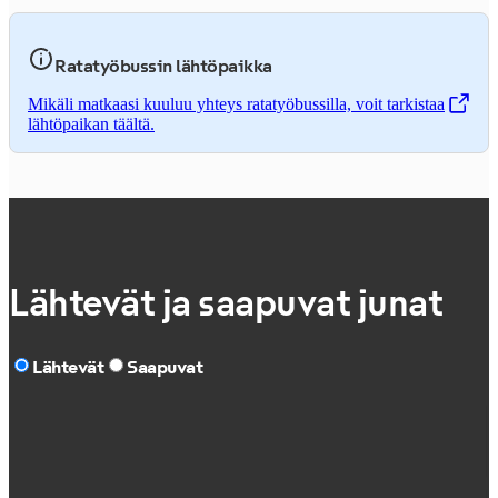
Ratatyöbussin lähtöpaikka
Mikäli matkaasi kuuluu yhteys ratatyöbussilla, voit tarkistaa
,
Avataan uudessa välilehdessä
lähtöpaikan täältä.
Lähtevät ja saapuvat junat
Lähtevät
Saapuvat