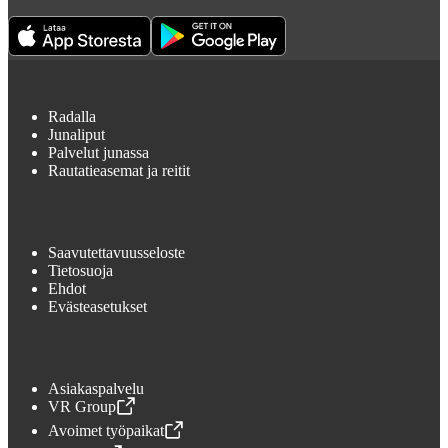
Radalla
Junaliput
Palvelut junassa
Rautatieasemat ja reitit
Saavutettavuusseloste
Tietosuoja
Ehdot
Evästeasetukset
Asiakaspalvelu
VR Group
,
Avataan uudessa välilehdessä
Avoimet työpaikat
,
Avataan uudessa välilehdessä