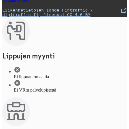
Radalla-sivulle
Liikennetietojen lähde Fintraffic /
,
Avataan uudessa välilehdessä
digitraffic.fi, lisenssi CC 4.0 BY
Lippujen myynti
Ei lippuautomaattia
Ei VR:n palvelupistettä