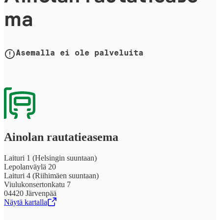
ma
Asemalla ei ole palveluita
Ainolan rau­ta­tie­a­se­ma
Laituri 1 (Helsingin suuntaan)
Lepolanväylä 20
Laituri 4 (Riihimäen suuntaan)
Viulukonsertonkatu 7
04420 Järvenpää
Näytä kartalla
,
Avataan uudessa välilehdessä