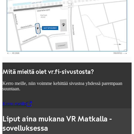
Mitä mieltä olet vr.fi-sivustosta?
Kerro meille, niin voimme kehittää sivustoa yhdessä parempaan
suuntaan.
Kerro meille
,
Avataan uudessa välilehdessä
Liput aina mukana VR Matkalla -
sovelluksessa