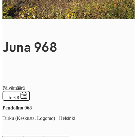
Juna 968
Päivämäärä
To 6.8.
Pendolino
968
Turku (Keskusta, Logomo)
-
Helsinki