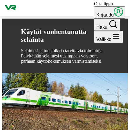
Osta lippu
Hyppää sisältöön
Kirjaudu
Haku
Käytät vanhentunutta
selainta
Valikko
Selaimesi ei tue kaikkia tarvittavia toimintoja.
Päivitäthän selaimesi uusimpaan versioon,
parhaan käyttökokemuksen varmistamiseksi.