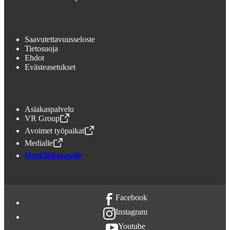
Saavutettavuusseloste
Tietosuoja
Ehdot
Evästeasetukset
Asiakaspalvelu
VR Group
,
Avataan uudessa välilehdessä
Avoimet työpaikat
,
Avataan uudessa välilehdessä
Medialle
,
Avataan uudessa välilehdessä
Henkilökunnalle
Facebook
Instagram
Youtube