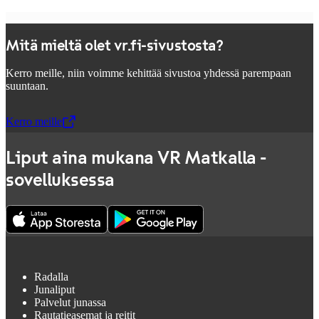
Mitä mieltä olet vr.fi-sivustosta?
Kerro meille, niin voimme kehittää sivustoa yhdessä parempaan
suuntaan.
Kerro meille
,
Avataan uudessa välilehdessä
Liput aina mukana VR Matkalla -
sovelluksessa
Radalla
Junaliput
Palvelut junassa
Rautatieasemat ja reitit