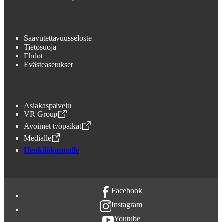
Saavutettavuusseloste
Tietosuoja
Ehdot
Evästeasetukset
Asiakaspalvelu
VR Group
,
Avataan uudessa välilehdessä
Avoimet työpaikat
,
Avataan uudessa välilehdessä
Medialle
,
Avataan uudessa välilehdessä
Henkilökunnalle
Facebook
Instagram
Youtube