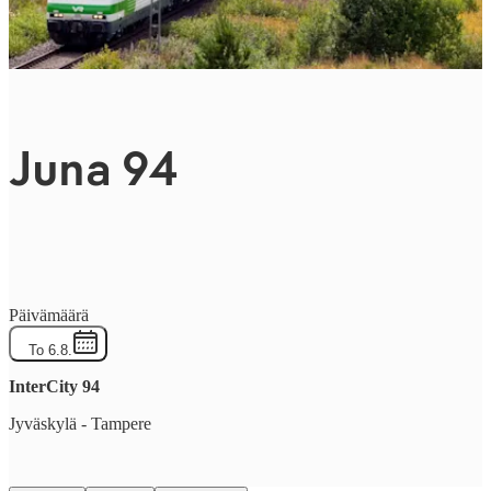
Juna 94
Päivämäärä
To 6.8.
InterCity
94
Jyväskylä
-
Tampere