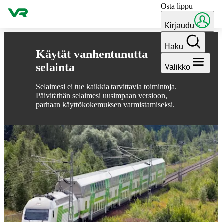
Osta lippu
Hyppää sisältöön
Kirjaudu
Haku
Käytät vanhentunutta
selainta
Valikko
Selaimesi ei tue kaikkia tarvittavia toimintoja.
Päivitäthän selaimesi uusimpaan versioon,
parhaan käyttökokemuksen varmistamiseksi.