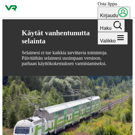
Osta lippu
Hyppää sisältöön
Kirjaudu
Haku
Käytät vanhentunutta
selainta
Valikko
Selaimesi ei tue kaikkia tarvittavia toimintoja.
Päivitäthän selaimesi uusimpaan versioon,
parhaan käyttökokemuksen varmistamiseksi.