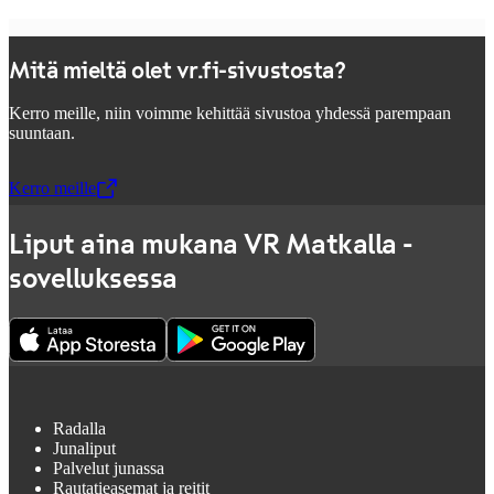
Mitä mieltä olet vr.fi-sivustosta?
Kerro meille, niin voimme kehittää sivustoa yhdessä parempaan
suuntaan.
Kerro meille
,
Avataan uudessa välilehdessä
Liput aina mukana VR Matkalla -
sovelluksessa
Radalla
Junaliput
Palvelut junassa
Rautatieasemat ja reitit