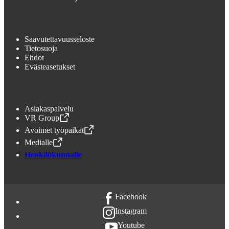
Saavutettavuusseloste
Tietosuoja
Ehdot
Evästeasetukset
Asiakaspalvelu
VR Group
,
Avataan uudessa välilehdessä
Avoimet työpaikat
,
Avataan uudessa välilehdessä
Medialle
,
Avataan uudessa välilehdessä
Henkilökunnalle
Facebook
Instagram
Youtube