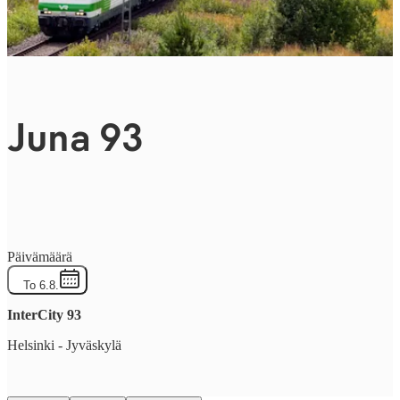
Juna 93
Päivämäärä
To 6.8.
InterCity
93
Helsinki
-
Jyväskylä