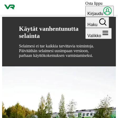
Osta lippu
Hyppää sisältöön
Kirjaudu
Haku
Käytät vanhentunutta
selainta
Valikko
Selaimesi ei tue kaikkia tarvittavia toimintoja.
Päivitäthän selaimesi uusimpaan versioon,
parhaan käyttökokemuksen varmistamiseksi.