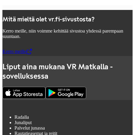
Mitä mieltä olet vr.fi-sivustosta?
Kerro meille, niin voimme kehittää sivustoa yhdessä parempaan
suuntaan.
Kerro meille
,
Avataan uudessa välilehdessä
Liput aina mukana VR Matkalla -
sovelluksessa
Radalla
Junaliput
Palvelut junassa
Rautatieasemat ja reitit