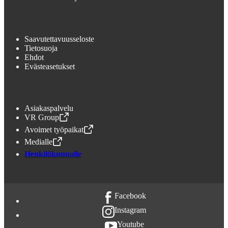
Saavutettavuusseloste
Tietosuoja
Ehdot
Evästeasetukset
Asiakaspalvelu
VR Group
,
Avataan uudessa välilehdessä
Avoimet työpaikat
,
Avataan uudessa välilehdessä
Medialle
,
Avataan uudessa välilehdessä
Henkilökunnalle
Facebook
Instagram
Youtube