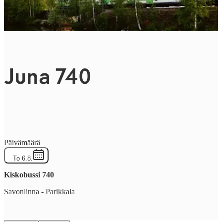
Juna 740
Päivämäärä
To 6.8.
Kiskobussi
740
Savonlinna
-
Parikkala