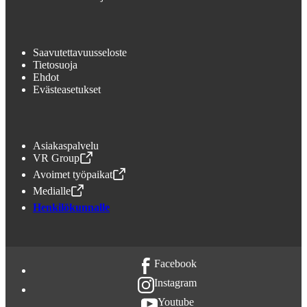
Saavutettavuusseloste
Tietosuoja
Ehdot
Evästeasetukset
Asiakaspalvelu
VR Group
,
Avataan uudessa välilehdessä
Avoimet työpaikat
,
Avataan uudessa välilehdessä
Medialle
,
Avataan uudessa välilehdessä
Henkilökunnalle
Facebook
Instagram
Youtube