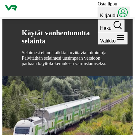
Osta lippu
Hyppää sisältöön
Kirjaudu
Haku
Käytät vanhentunutta
selainta
Valikko
Selaimesi ei tue kaikkia tarvittavia toimintoja.
Päivitäthän selaimesi uusimpaan versioon,
parhaan käyttökokemuksen varmistamiseksi.