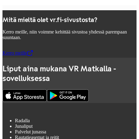
Mitä mieltä olet vr.fi-sivustosta?
Kerro meille, niin voimme kehittää sivustoa yhdessä parempaan
suuntaan.
Kerro meille
,
Avataan uudessa välilehdessä
Liput aina mukana VR Matkalla -
sovelluksessa
Radalla
Junaliput
Palvelut junassa
Rautatieasemat ja reitit