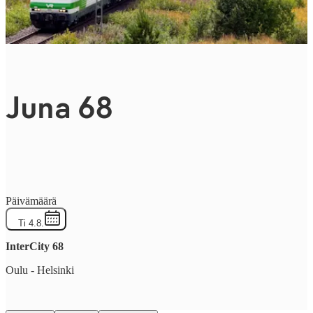
Juna 68
Päivämäärä
Ti 4.8.
InterCity
68
Oulu
-
Helsinki